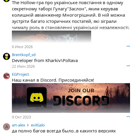
The Hollow-гра про українське повстання в одному
секретному таборі Гулагу"Заслон", яким керував
колишній авіаінженер Многогрішний. В ній можна
зустріти багато історичних постатей, які зіграли
чималу роль в становленні української незалежності.
6 Июл 2026
•••
Brentkopf_sd
Developer from Kharkiv\Poltava
22 Июн 2026
•••
EGProject
Наш канал в Discord. Присоединяйся!
Гра в Steam:
Сэкономьте 35% при покупке The Hollow в Steam
The Hollow is a first-person shooter with a...
store.steampowered.com
9 Окт 2023
•••
a
art-alex
evilGalo
A
r
да полно багов всегда было..в какихто версиях