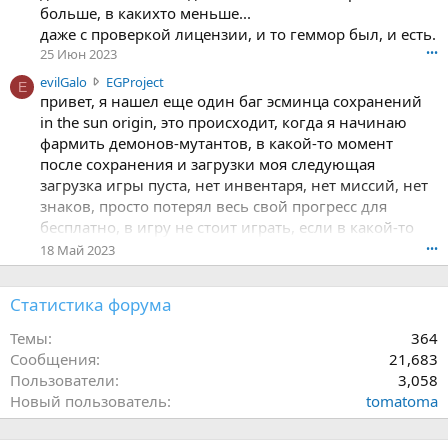
t
больше, в какихто меньше...
-
даже с проверкой лицензии, и то геммор был, и есть.
a
25 Июн 2023
•••
l
e
e
evilGalo
EGProject
E
x
v
привет, я нашел еще один баг эсминца сохранений
н
i
in the sun origin, это происходит, когда я начинаю
а
l
фармить демонов-мутантов, в какой-то момент
п
G
после сохранения и загрузки моя следующая
и
a
загрузка игры пуста, нет инвентаря, нет миссий, нет
с
l
знаков, просто потерял весь свой прогресс для
а
o
л
н
бесплатно, в игру не стоит играть, если в какой-то
(
а
момент вы потеряете весь свой прогресс, надеюсь,
18 Май 2023
•••
а
п
вы сможете это исправить
)
и
в
с
Статистика форума
п
а
р
л
Темы
364
о
(
Сообщения
21,683
ф
а
Пользователи
3,058
и
)
Новый пользователь
tomatoma
л
в
е
п
e
р