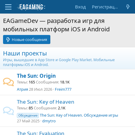
Вход
Регистрация
EAGameDev — разработка игр для
мобильных платформ iOS и Android
Новые сообщения
Наши проекты
Игры, вышедшие в App Store и Google Play Market. Мобильные
платформы iOS и Android.
The Sun: Origin
Темы
165
Сообщения
18.1K
Атрия
28 Июл 2026
Freim777
The Sun: Key of Heaven
Темы
85
Сообщения
2.1K
The Sun: Key of Heaven. Обсуждение игры
Обсуждение
27 Май 2025
dmytro
The Sun: Evaluation