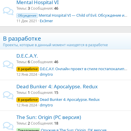
Mental Hospital VI
Темы
3
Сообщения
46
Mental Hospital VI — Child of Evil. Обсуждение игры
Обсуждение
11 Дек 2021
Ex3mer
В разработке
Проекты, которые в данный момент находятся в разработке
D.E.C.A.Y.
Темы
6
Сообщения
46
D.E.C.A.Y. Онлайн проект в стиле постапокалипсис
В разработке
12 Янв 2024
dmytro
Dead Bunker 4: Apocalypse. Redux
Темы
1
Сообщения
15
Dead Bunker 4: Apocalypse. Redux
В разработке
12 Янв 2024
dmytro
The Sun: Origin (PC версия)
Темы
2
Сообщения
18
Оружие в The Sun: Origin. ПК версия
Предложение