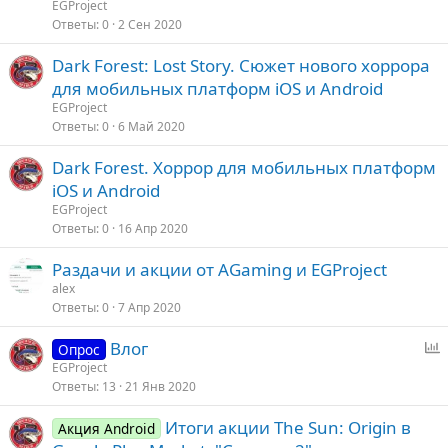
EGProject
Ответы
0
2 Сен 2020
Dark Forest: Lost Story. Сюжет нового хоррора
для мобильных платформ iOS и Android
EGProject
Ответы
0
6 Май 2020
Dark Forest. Хоррор для мобильных платформ
iOS и Android
EGProject
Ответы
0
16 Апр 2020
Раздачи и акции от AGaming и EGProject
alex
Ответы
0
7 Апр 2020
Влог
Опрос
п
EGProject
Ответы
13
21 Янв 2020
р
о
Итоги акции The Sun: Origin в
Акция Android
с