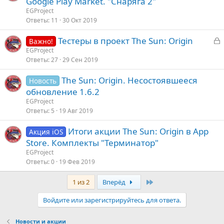
Google Play Market. "Снаряга 2"
EGProject
Ответы
11
30 Окт 2019
З
Тестеры в проект The Sun: Origin
Важно!
а
EGProject
Ответы
27
29 Сен 2019
к
р
The Sun: Origin. Несостоявшееся
Новость
обновление 1.6.2
т
EGProject
а
Ответы
5
19 Авг 2019
Итоги акции The Sun: Origin в App
Акция iOS
Store. Комплекты "Терминатор"
EGProject
Ответы
0
19 Фев 2019
Last
1 из 2
Вперёд
Войдите или зарегистрируйтесь для ответа.
Новости и акции