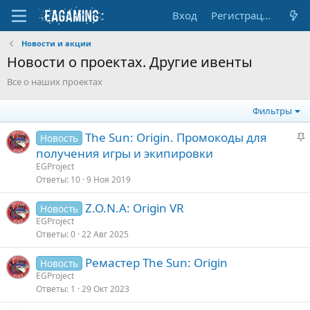
Вход
Регистрация
Новости и акции
Новости о проектах. Другие ивенты
Все о наших проектах
Фильтры
З
The Sun: Origin. Промокоды для
Новость
а
получения игры и экипировки
к
EGProject
р
Ответы
10
9 Ноя 2019
е
Z.O.N.A: Origin VR
п
Новость
EGProject
л
Ответы
0
22 Авг 2025
е
Ремастер The Sun: Origin
Новость
о
EGProject
Ответы
1
29 Окт 2023