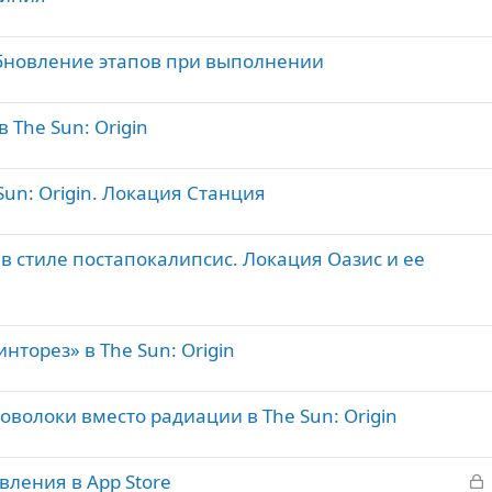
о
бновление этапов при выполнении
The Sun: Origin
un: Origin. Локация Станция
а в стиле постапокалипсис. Локация Оазис и ее
торез» в The Sun: Origin
оволоки вместо радиации в The Sun: Origin
З
овления в App Store