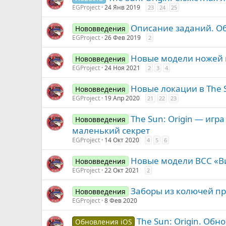
EGProject
24 Янв 2019
23
24
25
Описание заданий. О
Нововведения
EGProject
26 Фев 2019
2
Новые модели ножей в 
Нововведения
EGProject
24 Ноя 2021
2
3
4
Новые локации в The S
Нововведения
EGProject
19 Апр 2020
21
22
23
The Sun: Origin — игр
Нововведения
маленький секрет
EGProject
14 Окт 2020
4
5
6
Новые модели ВСС «Вин
Нововведения
EGProject
22 Окт 2021
2
Заборы из колючей пр
Нововведения
EGProject
8 Фев 2020
The Sun: Origin. Обн
Обновления iOS