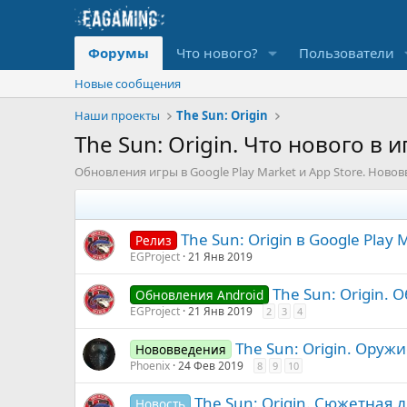
Форумы
Что нового?
Пользователи
Новые сообщения
Наши проекты
The Sun: Origin
The Sun: Origin. Что нового в и
Обновления игры в Google Play Market и App Store. Новов
The Sun: Origin в Google Play 
Релиз
EGProject
21 Янв 2019
The Sun: Origin. 
Обновления Android
EGProject
21 Янв 2019
2
3
4
The Sun: Origin. Оруж
Нововведения
Phoenix
24 Фев 2019
8
9
10
The Sun: Origin. Сюжетная 
Новость