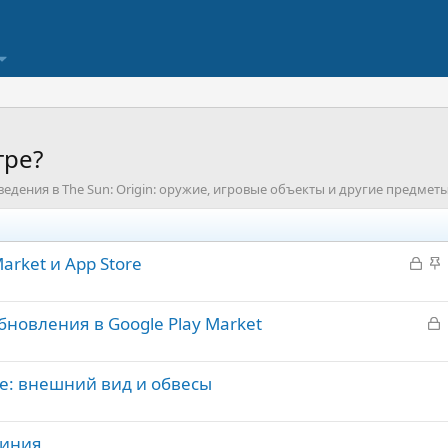
гре?
ведения в The Sun: Origin: оружие, игровые объекты и другие предмет
З
З
Market и App Store
а
а
к
к
З
Обновления в Google Play Market
р
р
а
ы
е
к
т
п
ие: внешний вид и обвесы
р
а
л
е
т
линия
а