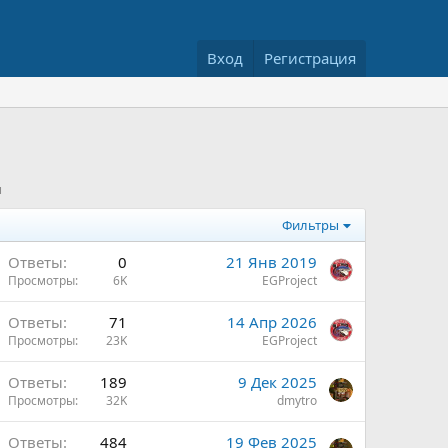
Вход
Регистрация
ы
Фильтры
Ответы
0
21 Янв 2019
Просмотры
6K
EGProject
Ответы
71
14 Апр 2026
Просмотры
23K
EGProject
Ответы
189
9 Дек 2025
Просмотры
32K
dmytro
ы
н
Ответы
484
19 Фев 2025