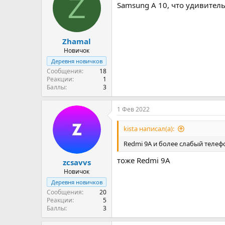
Z
Samsung А 10, что удивитель
Zhamal
Новичок
Деревня новичков
Сообщения
18
Реакции
1
Баллы
3
1 Фев 2022
kista написал(а):
Redmi 9A и более слабый телефо
тоже Redmi 9A
zcsavvs
Новичок
Деревня новичков
Сообщения
20
Реакции
5
Баллы
3