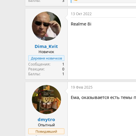
Р
Баллы
3
е
а
13 Окт 2022
к
ц
Realme 8i
и
и
:
Dima_Kvit
Новичок
Деревня новичков
Сообщения
1
Реакции
0
Баллы
1
19 Фев 2025
Ема, оказывается есть темы
dmytro
Опытный
Повидавший