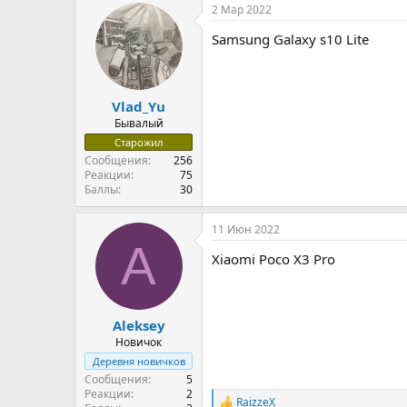
2 Мар 2022
Samsung Galaxy s10 Lite
Vlad_Yu
Бывалый
Старожил
Сообщения
256
Реакции
75
Баллы
30
11 Июн 2022
A
Xiaomi Poco X3 Pro
Aleksey
Новичок
Деревня новичков
Сообщения
5
Реакции
2
RaizzeX