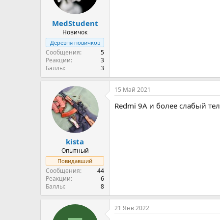
MedStudent
Новичок
Деревня новичков
Сообщения
5
Реакции
3
Баллы
3
15 Май 2021
Redmi 9A и более слабый тел
kista
Опытный
Повидавший
Сообщения
44
Реакции
6
Баллы
8
21 Янв 2022