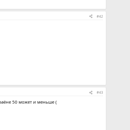
#42
#43
раёне 50 может и меньше (