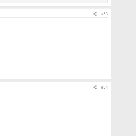
#53
#54