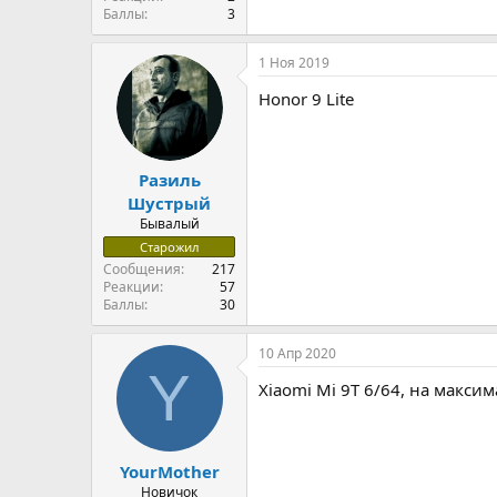
Баллы
3
1 Ноя 2019
Honor 9 Lite
Разиль
Шустрый
Бывалый
Старожил
Сообщения
217
Реакции
57
Баллы
30
10 Апр 2020
Y
Xiaomi Mi 9T 6/64, на макси
YourMother
Новичок