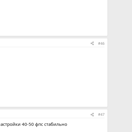
#46
#47
 настройки 40-50 фпс стабильно