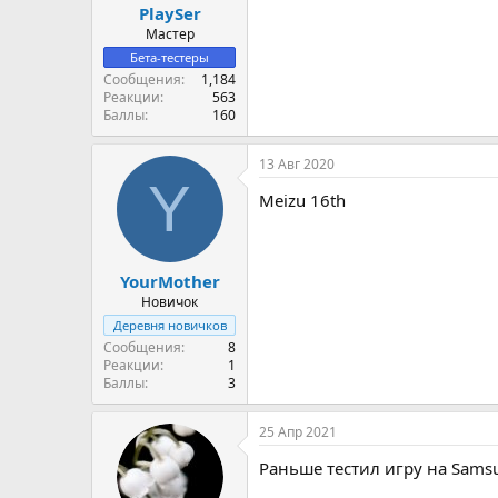
PlaySer
Мастер
Бета-тестеры
Сообщения
1,184
Реакции
563
Баллы
160
13 Авг 2020
Y
Meizu 16th
YourMother
Новичок
Деревня новичков
Сообщения
8
Реакции
1
Баллы
3
25 Апр 2021
Раньше тестил игру на Samsu