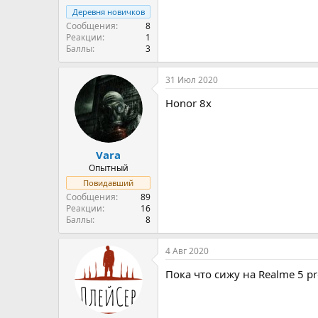
Деревня новичков
Сообщения
8
Реакции
1
Баллы
3
31 Июл 2020
Honor 8x
Vara
Опытный
Повидавший
Сообщения
89
Реакции
16
Баллы
8
4 Авг 2020
Пока что сижу на Realme 5 p