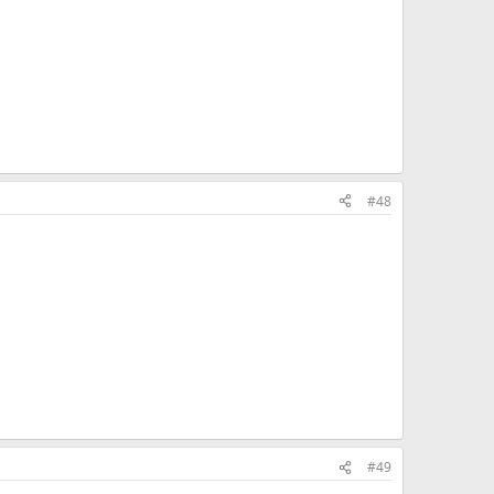
#48
#49