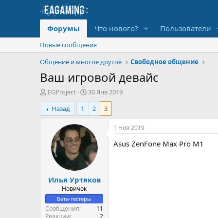
Форумы
Что нового?
Пользователи
Новые сообщения
Общение и многое другое
Свободное общение
Ваш игровой девайс
А
Д
EGProject
30 Янв 2019
в
а
Назад
1
2
3
т
т
о
а
р
н
1 Ноя 2019
т
а
Asus ZenFone Max Pro M1
е
ч
м
а
ы
л
а
Илья Уртяков
Новичок
Бета-тестеры
Сообщения
11
Реакции
2