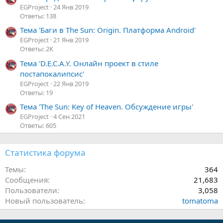
л
G
EGProject
24 Янв 2019
е
a
Ответы: 138
E
l
Тема 'Баги в The Sun: Origin. Платформа Android'
G
o
EGProject
21 Янв 2019
P
.
Ответы: 2K
r
o
Тема 'D.E.C.A.Y. Онлайн проект в стиле
j
постапокалипсис'
e
EGProject
22 Янв 2019
Ответы: 19
c
t
Тема 'The Sun: Key of Heaven. Обсуждение игры'
.
EGProject
4 Сен 2021
Ответы: 605
Статистика форума
Темы
364
Сообщения
21,683
Пользователи
3,058
Новый пользователь
tomatoma