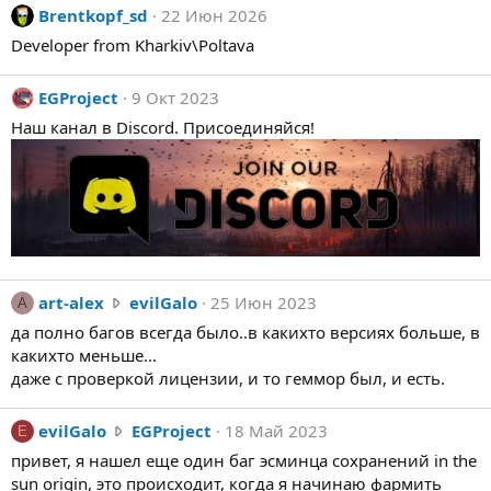
Brentkopf_sd
22 Июн 2026
Developer from Kharkiv\Poltava
EGProject
9 Окт 2023
Наш канал в Discord. Присоединяйся!
a
art-alex
evilGalo
25 Июн 2023
A
r
да полно багов всегда было..в какихто версиях больше, в
t
какихто меньше...
-
даже с проверкой лицензии, и то геммор был, и есть.
a
l
e
evilGalo
EGProject
18 Май 2023
E
e
v
привет, я нашел еще один баг эсминца сохранений in the
x
i
sun origin, это происходит, когда я начинаю фармить
н