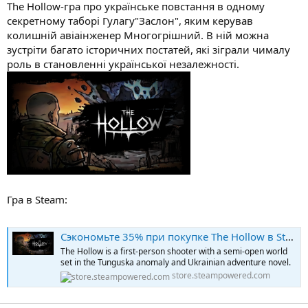
The Hollow-гра про українське повстання в одному
секретному таборі Гулагу"Заслон", яким керував
колишній авіаінженер Многогрішний. В ній можна
зустріти багато історичних постатей, які зіграли чималу
роль в становленні української незалежності.
Гра в Steam:
Сэкономьте 35% при покупке The Hollow в Steam
The Hollow is a first-person shooter with a semi-open world
set in the Tunguska anomaly and Ukrainian adventure novel.
store.steampowered.com