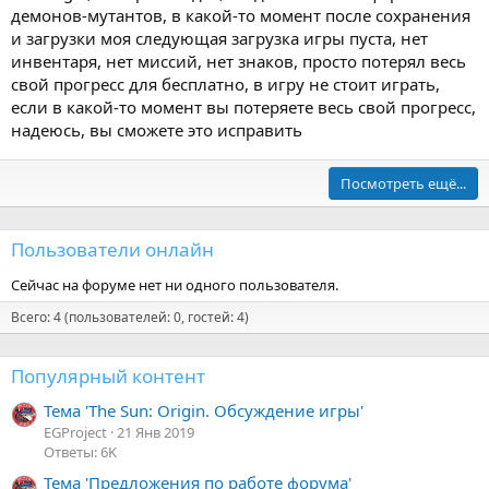
l
демонов-мутантов, в какой-то момент после сохранения
а
G
и загрузки моя следующая загрузка игры пуста, нет
п
a
инвентаря, нет миссий, нет знаков, просто потерял весь
и
l
свой прогресс для бесплатно, в игру не стоит играть,
с
o
если в какой-то момент вы потеряете весь свой прогресс,
а
н
надеюсь, вы сможете это исправить
л
а
(
п
а
Посмотреть ещё...
и
)
с
в
а
п
Пользователи онлайн
л
р
(
Сейчас на форуме нет ни одного пользователя.
о
а
ф
Всего: 4 (пользователей: 0, гостей: 4)
)
и
в
л
Популярный контент
п
е
р
e
Тема 'The Sun: Origin. Обсуждение игры'
о
v
EGProject
21 Янв 2019
ф
Ответы: 6K
i
и
l
Тема 'Предложения по работе форума'