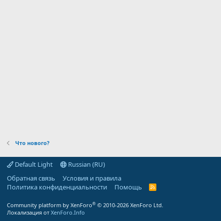
Что нового?
Default Light
Russian (RU)
Обратная связь
Условия и правила
Политика конфиденциальности
Помощь
R
S
S
®
Community platform by XenForo
© 2010-2026 XenForo Ltd.
Локализация от
XenForo.Info