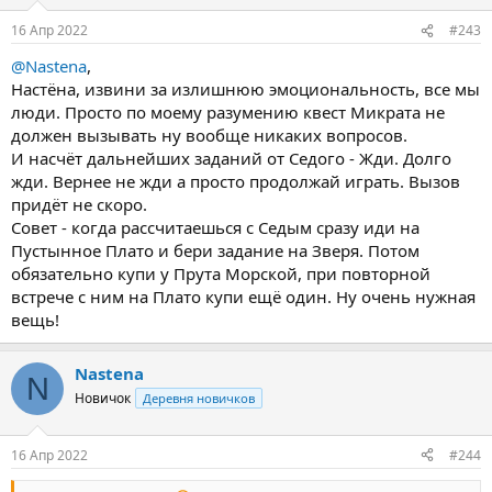
16 Апр 2022
#243
@Nastena
,
Настёна, извини за излишнюю эмоциональность, все мы
люди. Просто по моему разумению квест Микрата не
должен вызывать ну вообще никаких вопросов.
И насчёт дальнейших заданий от Седого - Жди. Долго
жди. Вернее не жди а просто продолжай играть. Вызов
придёт не скоро.
Совет - когда рассчитаешься с Седым сразу иди на
Пустынное Плато и бери задание на Зверя. Потом
обязательно купи у Прута Морской, при повторной
встрече с ним на Плато купи ещё один. Ну очень нужная
вещь!
Nastena
N
Новичок
Деревня новичков
16 Апр 2022
#244