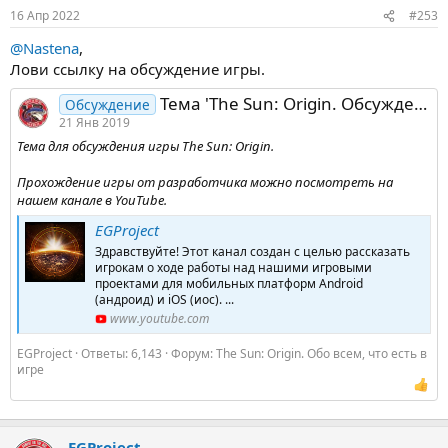
16 Апр 2022
#253
@Nastena
,
Лови ссылку на обсуждение игры.
Тема 'The Sun: Origin. Обсуждение игры'
Обсуждение
21 Янв 2019
Тема для обсуждения игры The Sun: Origin.
Прохождение игры от разработчика можно посмотреть на
нашем канале в YouTube.
EGProject
Здравствуйте! Этот канал создан с целью рассказать
игрокам о ходе работы над нашими игровыми
проектами для мобильных платформ Android
(андроид) и iOS (иос). ...
www.youtube.com
EGProject
Ответы: 6,143
Форум:
The Sun: Origin. Обо всем, что есть в
игре
EGProject