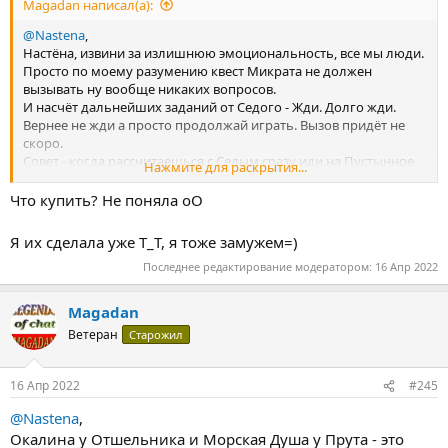
Magadan написал(а):
@Nastena
,
Настёна, извини за излишнюю эмоциональность, все мы люди.
Просто по моему разумению квест Микрата не должен
вызывать ну вообще никаких вопросов.
И насчёт дальнейших заданий от Седого - Жди. Долго жди.
Вернее не жди а просто продолжай играть. Вызов придёт не
скоро.
Совет - когда рассчитаешься с Седым сразу иди на Пустынное
Нажмите для раскрытия...
Плато и бери задание на Зверя. Потом обязательно купи у
Прута Морской, при повторной встрече с ним на Плато купи
Что купить? Не поняла оО
ещё один. Ну очень нужная вещь!
Я их сделала уже Т_Т, я тоже замужем=)
Последнее редактирование модератором:
16 Апр 2022
Magadan
Ветеран
Старожил
16 Апр 2022
#245
@Nastena
,
Окалина у Отшельника и Морская Душа у Прута - это