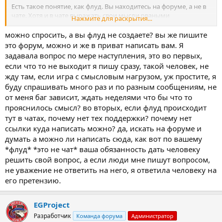
Есть такое понятие, как флуд. Вы находитесь на форуме, а не в
чате. Хотя и в чате выражать свои мысли рваными
Нажмите для раскрытия...
сообщениями — это неуважение какое-то.
можно спросить, а вы флуд не создаете? вы же пишите
Еще раз. Выражаем свою мысль или вопрос одним
это форум, можно и же в приват написать вам. Я
сообщением, а не 3-4 подряд, никому не адресованным, по
задавала вопрос по мере наступления, это во первых,
нескольку слов.
если что то не выходит я пишу сразу, такой человек, не
жду там, если игра с смысловым нагрузом, уж простите, я
буду спрашивать много раз и по разным сообщениям, не
от меня баг зависит, ждать неделями что бы что то
прояснилось смысл? во вторых, если флуд происходит
тут в чатах, почему нет тех поддержки? почему нет
ссылки куда написать можно? да, искать на форуме и
думать а можно ли написать сюда, как вот по вашему
*флуд* *это не чат* ваша обязанность дать человеку
решить свой вопрос, а если люди мне пишут вопросом,
не уважение не ответить на него, я ответила человеку на
его претензию.
EGProject
Разработчик
Команда форума
Администратор