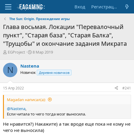
Вход
Регистрация
The Sun: Origin. Прохождение игры
Глава восьмая. Локации "Перевалочный
пункт", "Старая база", "Старая Балка",
"Трущобы" и окончание задания Микрата
А
Д
EGProject
8 Мар 2019
в
а
т
т
Nastena
N
о
а
Новичок
Деревня новичков
р
н
т
а
е
ч
15 Апр 2022
#241
м
а
ы
л
Magadan написал(а):
а
@Nastena
,
Если читала то чего тогда мозг выносила.
Не нравится?) Накажите) а так вроде еще пока не кому не
чего не выносила)