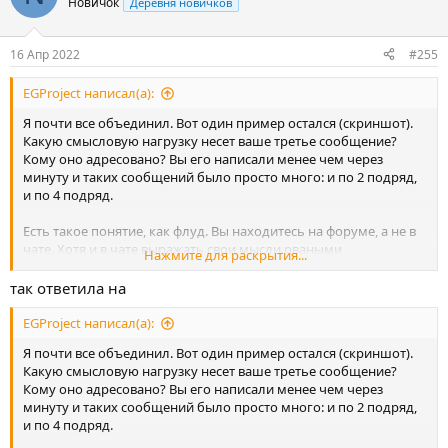
Новичок
Деревня новичков
16 Апр 2022
#255
EGProject написал(а):
Я почти все объединил. Вот один пример остался (скриншот).
Какую смысловую нагрузку несет ваше третье сообщение?
Кому оно адресовано? Вы его написали менее чем через
минуту и таких сообщений было просто много: и по 2 подряд,
и по 4 подряд.
Есть такое понятие, как флуд. Вы находитесь на форуме, а не в
чате. Хотя и в чате выражать свои мысли рваными
Нажмите для раскрытия...
сообщениями — это неуважение какое-то.
так ответила на
Еще раз. Выражаем свою мысль или вопрос одним
сообщением, а не 3-4 подряд, никому не адресованным, по
EGProject написал(а):
нескольку слов.
Я почти все объединил. Вот один пример остался (скриншот).
Какую смысловую нагрузку несет ваше третье сообщение?
Кому оно адресовано? Вы его написали менее чем через
минуту и таких сообщений было просто много: и по 2 подряд,
и по 4 подряд.