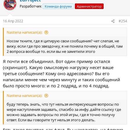
Разработчик
Команда форума
Администратор
16 Апр 2022
#254
Nastena написал(а):
Носом ткните, где я цитирую свои сообщения? чет слепая, не
вижу. если где про звездочку, я не поняла почему в общий, там
2 вопроса вообще то. если вы не заметили этого
Я почти все объединил. Вот один пример остался
(скриншот). Какую смысловую нагрузку несет ваше
третье сообщение? Кому оно адресовано? Вы его
написали менее чем через минуту и таких сообщений
было просто много: и по 2 подряд, и по 4 подряд.
Nastena написал(а):
буду теперь знать, что тут нельзя интересующие вопросы по
мере наступления задавать, спасибо за инфу. дайте ссылку где
можно задавать вопросы по этой игры, где я точно получу
ответ. Если вы говорите тут нельзя этого делать.
Есть такое понятие, как флуд. Вы находитесь на форуме,