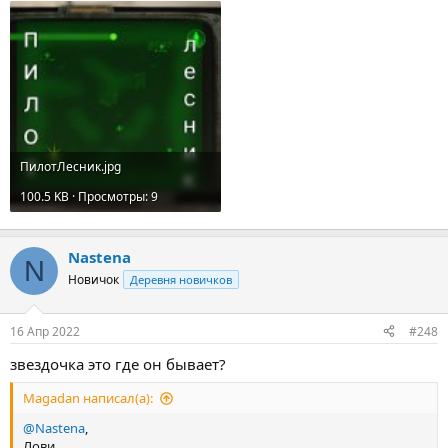
ПилотЛесник.jpg
100.5 KB · Просмотры: 9
Nastena
N
Новичок
Деревня новичков
16 Апр 2022
#248
звездочка это где он бывает?
Magadan написал(а):
@Nastena
,
Лови.