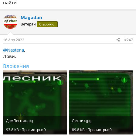
найти
Magadan
Ветеран
Старожил
16 Апр 2022
#247
@Nastena
,
Лови.
Вложения
ДомЛесник.jpg
Лесник.jpg
93.8 KB · Просмотры: 9
89.8 KB · Просмотры: 9