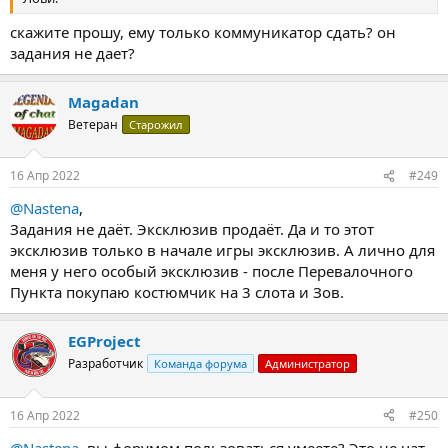
скажите прошу, ему только коммуникатор сдать? он
задания не дает?
Magadan
Ветеран
Старожил
16 Апр 2022
#249
@Nastena
,
Задания не даёт. Эксклюзив продаёт. Да и то этот
эксклюзив только в начале игры эксклюзив. А лично для
меня у него особый эксклюзив - после Перевалочного
Пункта покупаю костюмчик на 3 слота и Зов.
EGProject
Разработчик
Команда форума
Администратор
16 Апр 2022
#250
@Nastena
, вы форумом пользоваться умеете? Это не чат,