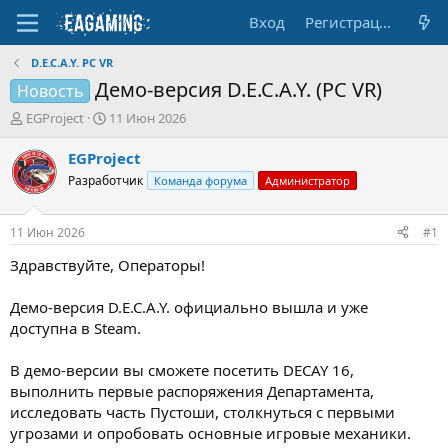
Вход
Регистрация
D.E.C.A.Y. PC VR
Демо-версия D.E.C.A.Y. (PC VR)
Новость
А
Д
EGProject
11 Июн 2026
в
а
т
т
EGProject
о
а
Разработчик
Команда форума
Администратор
р
н
т
а
е
ч
11 Июн 2026
#1
м
а
ы
л
Здравствуйте, Операторы!
а
Демо-версия D.E.C.A.Y. официально вышла и уже
доступна в Steam.
В демо-версии вы сможете посетить DECAY 16,
выполнить первые распоряжения Департамента,
исследовать часть Пустоши, столкнуться с первыми
угрозами и опробовать основные игровые механики.