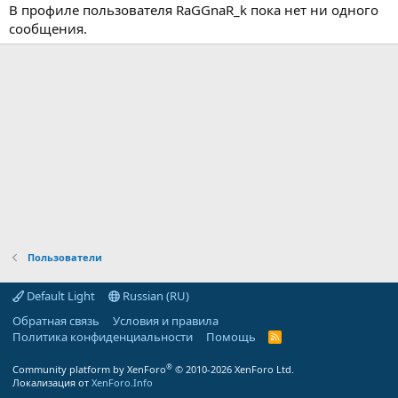
В профиле пользователя RaGGnaR_k пока нет ни одного
сообщения.
Пользователи
Default Light
Russian (RU)
Обратная связь
Условия и правила
Политика конфиденциальности
Помощь
R
S
S
®
Community platform by XenForo
© 2010-2026 XenForo Ltd.
Локализация от
XenForo.Info