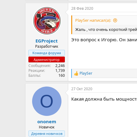
28 Фев 2020
PlaySer написал(а):
Жаль , что очень короткий трей
Это вопрос к Игорю. Он зан
EGProject
Разработчик
Команда форума
Администратор
Сообщения
2,246
Реакции
1,739
PlaySer
Р
Баллы
160
е
а
27 Окт 2020
к
O
ц
Какая должна быть мощност
и
и
:
ononem
Новичок
Деревня новичков