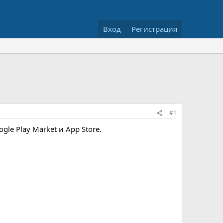
Вход
Регистрация
#1
le Play Market и App Store.