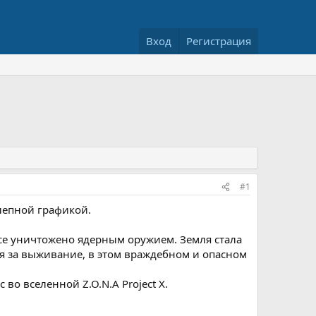
Вход
Регистрация
#1
олепной графикой.
се уничтожено ядерным оружием. Земля стала
я за выживание, в этом враждебном и опасном
о вселенной Z.O.N.A Project X.