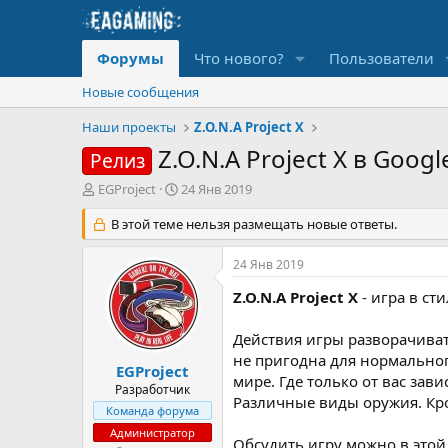
Форумы
Что нового?
Пользователи
Новые сообщения
Наши проекты
Z.O.N.A Project X
Z.O.N.A Project X в Googl
Релиз
А
Д
EGProject
24 Янв 2019
в
а
т
В этой теме нельзя размещать новые ответы.
т
о
а
р
н
24 Янв 2019
т
а
е
ч
Z.O.N.A Project X
- игра в ст
м
а
ы
л
Действия игры разворачиват
а
не пригодна для нормальног
EGProject
мире. Где только от вас зав
Разработчик
Различные виды оружия. Кро
Команда форума
Администратор
Обсудить игру можно в этой