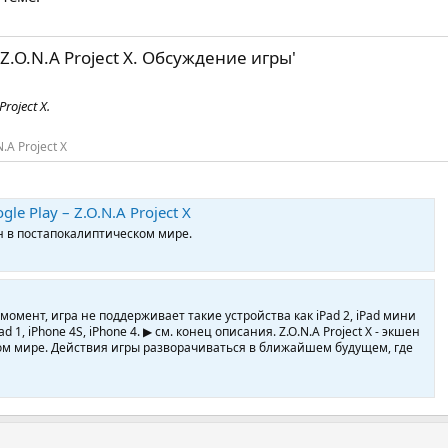
'Z.O.N.A Project X. Обсуждение игры'
roject X.
N.A Project X
e Play – Z.O.N.A Project X
шен в постапокалиптическом мире.
момент, игра не поддерживает такие устройства как iPad 2, iPad мини
ad 1, iPhone 4S, iPhone 4. ▶ см. конец описания. Z.O.N.A Project X - экшен
ом мире. Действия игры разворачиваться в ближайшем будущем, где