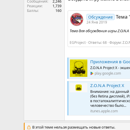
Сообщения
2,246
Реакции
1,739
Баллы
160
Тема 
Обсуждение
24 Янв 2019
Тема для обсуждения игры Z.O.N.A P
EGProject
Ответы: 68
Форум:
Z.O.
Приложения в Googl
Z.O.N.A Project X - эк
play.google.com
‎Z.O.N.A Project X
‎Внимание: на данный 
(без Retina дисплей), iP
в постапокалиптическ
человечество было...
itunes.apple.com
В этой теме нельзя размещать новые ответы.