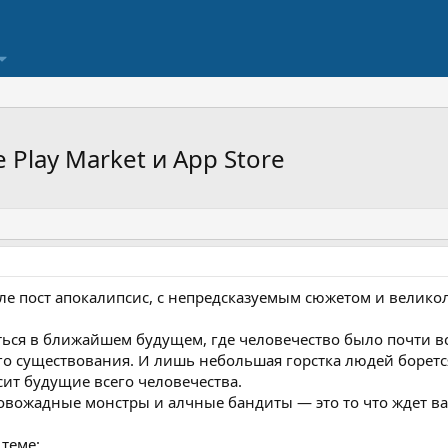
e Play Market и App Store
иле пост апокалипсис, с непредсказуемым сюжетом и велик
ься в ближайшем будущем, где человечество было почти в
о существования. И лишь небольшая горстка людей боретс
исит будущие всего человечества.
вожадные монстры и алчные бандиты — это то что ждет вас в
 теме: