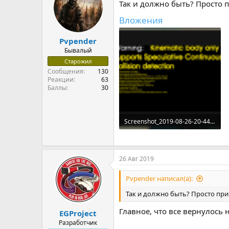
Так и должно быть? Просто 
Вложения
Pvpender
Бывалый
Старожил
Сообщения
130
Реакции
63
Баллы
30
Screenshot_2019-08-26-20-44-41-063_com.agaming.thesun.origin.png
383.5 KB · Просмотры: 6
26 Авг 2019
Pvpender написал(а):
Так и должно быть? Просто пр
Главное, что все вернулось н
EGProject
Разработчик