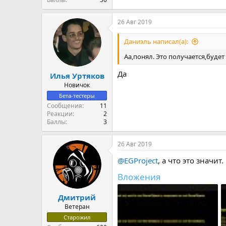
26 Авг 2019
Даниэль написал(а):
Аа,понял. Это получается,буде
Да
Илья Уртяков
Новичок
Бета-тестеры
Сообщения
11
Реакции
2
Баллы
3
26 Авг 2019
@EGProject
, а что это значит.
Вложения
Дмитрий
Ветеран
Старожил