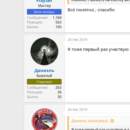
PlaySer
Мастер
Всё понятно , спасибо
Бета-тестеры
Сообщения
1,184
Реакции
563
Баллы
160
26 Авг 2019
Я тоже первый раз участвую 
Даниэль
Бывалый
Старожил
Сообщения
263
Реакции
36
Баллы
30
26 Авг 2019
Даниэль написал(а):
Я тоже первый раз участвую в д