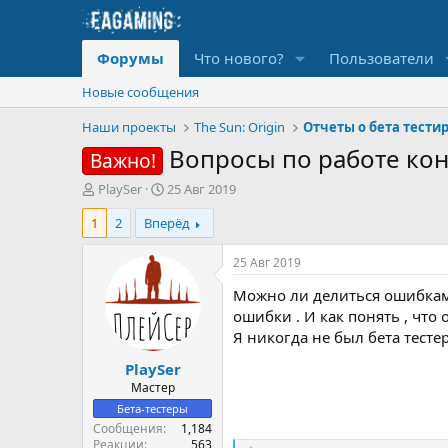
Форумы
Что нового?
Пользователи
Новые сообщения
Наши проекты
The Sun: Origin
Вопросы по работе кон
Важно!
А
Д
PlaySer
25 Авг 2019
в
а
1
2
Вперёд
т
т
о
а
р
н
25 Авг 2019
т
а
Можно ли делиться ошибками 
е
ч
м
а
ошибки . И как понять , что
ы
л
Я никогда не был бета тесте
а
PlaySer
Мастер
Бета-тестеры
Сообщения
1,184
Реакции
563