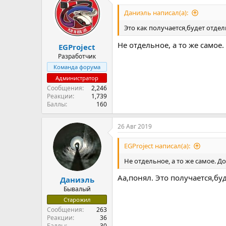
Даниэль написал(а):
Это как получается,будет отде
Не отдельное, а то же самое.
EGProject
Разработчик
Команда форума
Администратор
Сообщения
2,246
Реакции
1,739
Баллы
160
26 Авг 2019
EGProject написал(а):
Не отдельное, а то же самое. Д
Аа,понял. Это получается,бу
Даниэль
Бывалый
Старожил
Сообщения
263
Реакции
36
Баллы
30