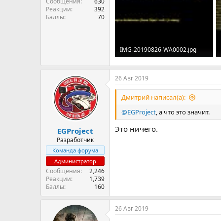
Сообщения
630
Реакции
392
Баллы
70
IMG-20190826-WA0002.jpg
45.5 KB · Просмотры: 5
26 Авг 2019
Дмитрий написал(а):
@EGProject
, а что это значит.
Это ничего.
EGProject
Разработчик
Команда форума
Администратор
Сообщения
2,246
Реакции
1,739
Баллы
160
26 Авг 2019