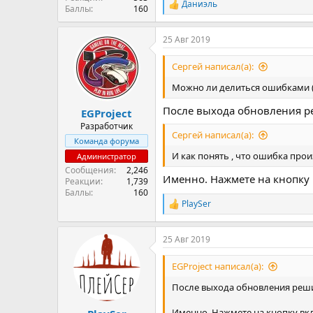
Даниэль
Р
Баллы
160
е
а
25 Авг 2019
к
ц
и
Сергей написал(а):
и
:
Можно ли делиться ошибками ( е
После выхода обновления ре
EGProject
Разработчик
Сергей написал(а):
Команда форума
И как понять , что ошибка про
Администратор
Сообщения
2,246
Именно. Нажмете на кнопку 
Реакции
1,739
Баллы
160
PlaySer
Р
е
а
25 Авг 2019
к
ц
и
EGProject написал(а):
и
:
После выхода обновления реши
Именно. Нажмете на кнопку вкл