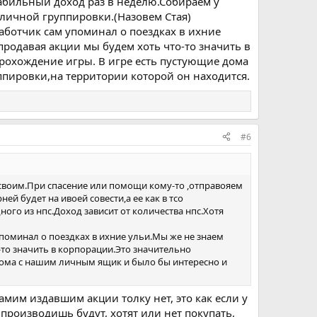
табильный доход раз в неделю.Собираем у
й личной группировки.(Назовем Стая)
работчик сам упоминал о поездках в ихние
продавая акции мы будем хоть что-то значить в
рохождение игры. В игре есть пустующие дома
ппировки,на территории которой он находится.
#6
 своим.При спасение или помощи кому-то ,отправояем
ей будет на ивоей совести,а ее как в тсо
ого из нпс.Доход зависит от количества нпс.Хотя
упоминал о поездках в ихние ульи.Мы же не знаем
-то значить в корпорации.Это значительно
дома с нашим личным ящик и было бы интересно и
самим издавшим акции толку нет, это как если у
 производишь будут, хотят или нет покупать,