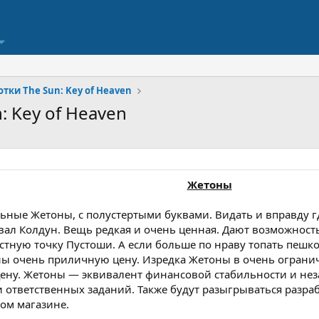
тки The Sun: Key of Heaven
: Key of Heaven
Жетоны
ьные Жетоны, с полустертыми буквами. Видать и вправду г
ывал Колдун. Вещь редкая и очень ценная. Дают возможнос
стную точку Пустоши. А если больше по нраву топать пешко
оны очень приличную цену. Изредка Жетоны в очень ограни
цену. Жетоны — эквивалент финансовой стабильности и нез
ответственных заданий. Также будут разыгрываться разра
ом магазине.