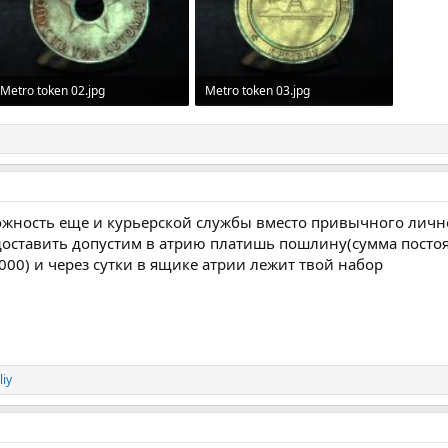
Metro token 02.jpg
Metro token 03.jpg
526.9 KB · Просмотры: 12
610.7 KB · Просмотры: 12
можность еще и курьерской службы вместо привычного лич
доставить допустим в атрию платишь пошлину(сумма посто
00) и через сутки в ящике атрии лежит твой набор
liy