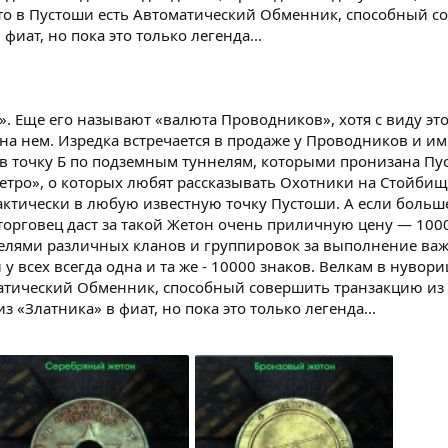
е то в Пустоши есть Автоматический Обменник, способный с
 фиат, но пока это только легенда...
». Еще его называют «валюта Проводников», хотя с виду э
а нем. Изредка встречается в продаже у Проводников и им
А в точку Б по подземным туннелям, которыми пронизана Пу
тро», о которых любят рассказывать Охотники на Стойбище
тически в любую известную точку Пустоши. А если больше
торговец даст за такой Жетон очень приличную цену — 1000
телями различных кланов и группировок за выполнение ва
у всех всегда одна и та же - 10000 знаков. Велкам в нувориш
матический Обменник, способный совершить транзакцию из 5
з «Златника» в фиат, но пока это только легенда...