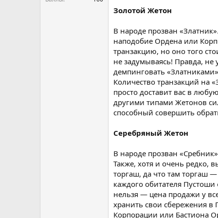
Золотой Жетон
В народе прозван «Златник»
наподобие Ордена или Корпо
транзакцию, но оно того сто
не задумываясь! Правда, не 
демпинговать «Златниками» н
Количество транзакций на 
просто доставит вас в любу
другими типами Жетонов сил
способный совершить обратну
Серебряный Жетон
В народе прозван «Сребник».
Также, хотя и очень редко,
торгаш, да что там торгаш —
каждого обитателя Пустоши е
нельзя — цена продажи у все
хранить свои сбережения в 
Корпорации или Бастиона Орд