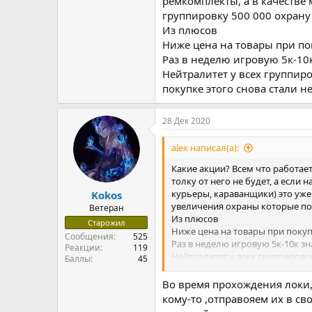
ремкомплекты, а в качестве
группировку 500 000 охрану 
Из плюсов
Ниже цена на товары при по
Раз в неделю игровую 5к-10
Нейтралитет у всех группир
покупке этого снова стали 
28 Дек 2020
alex написал(а):
Какие акции? Всем что работает
толку от него не будет, а если
курьеры, караванщики) это уже 
Kokos
увеличения охраны которые пот
Ветеран
Из плюсов
Старожил
Ниже цена на товары при поку
Сообщения
525
Раз в неделю игровую 5к-10к зн
Реакции
119
Нейтралитет у всех группирово
Баллы
45
стали нейтральными)
Во время прохождения локи,
кому-то ,отправояем их в св