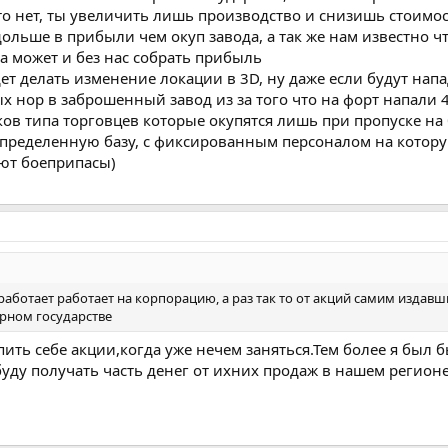
то нет, ты увеличить лишь производство и снизишь стоимос
льше в прибыли чем окуп завода, а так же нам известно что 
а может и без нас собрать прибыль
т делать изменение локации в 3D, ну даже если будут напа
х нор в заброшенный завод из за того что на форт напали 4
ов типа торговцев которые окупятся лишь при пропуске на 
определенную базу, с фиксированным персоналом на котор
ают боеприпасы)
работает работает на корпорацию, а раз так то от акций самим издавши
арном государстве
пить себе акции,когда уже нечем заняться.Тем более я был
уду получать часть денег от ихних продаж в нашем регионе