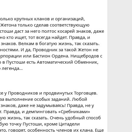
только крупных кланов и организаций,
 Жетона только сделав соответствующую
тоши даст за него полтос косарей знаков, даже
о кто ищет, тот всегда найдет. Правда, и
наков. Велкам в богатую жизнь, так сказать.
стями. И да, Проводник за такой Жетон не
Корпорации или Бастион Ордена. Нищебродов с
то в Пустоши есть Автоматический Обменник,
легенда...
аже у Проводников и продвинутых Торговцев.
к за выполнение особых заданий. Любой
знаков, даже не задумываясь! Правда, не у
ет. Правда, и демпинговать «Сребниками»
ную жизнь, так сказать. Очень удобный способ
юбую точку Пустоши, кроме Цитадели
то, говорят, особенность членов их клана. Еще