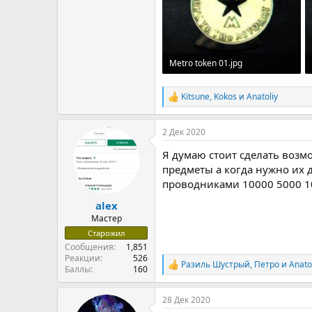
Metro token 01.jpg
591 KB · Просмотры: 12
Kitsune
,
Kokos
и
Anatoliy
Р
е
а
2 Дек 2020
к
ц
Я думаю стоит сделать воз
и
и
предметы а когда нужно их 
:
проводниками 10000 5000 10
alex
Мастер
Старожил
Сообщения
1,851
Реакции
526
Разиль Шустрый
,
Петро
и
Anato
Р
Баллы
160
е
а
28 Дек 2020
к