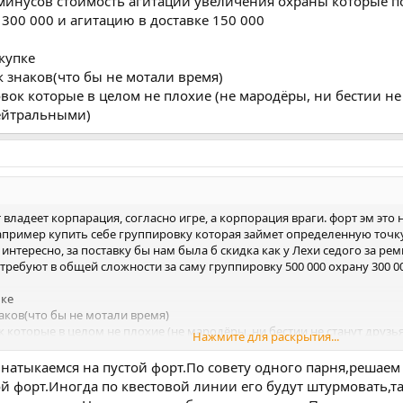
 минусов стоимость агитации увеличения охраны которые п
300 000 и агитацию в доставке 150 000
купке
к знаков(что бы не мотали время)
овок которые в целом не плохие (не мародёры, ни бестии не
нейтральными)
 владеет корпарация, согласно игре, а корпорация враги. форт эм это
 например купить себе группировку которая займет определенную точку(
интересно, за поставку бы нам была б скидка как у Лехи седого за ре
ребуют в общей сложности за саму группировку 500 000 охрану 300 000
пке
аков(что бы не мотали время)
к которые в целом не плохие (не мародёры, ни бестии не станут друзь
Нажмите для раскрытия...
натыкаемся на пустой форт.По совету одного парня,решаем
ой форт.Иногда по квестовой линии его будут штурмовать,т