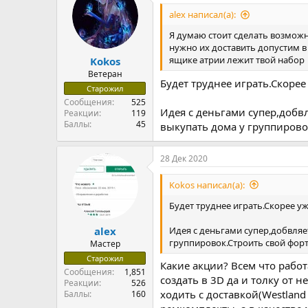
ц
и
alex написал(а):
и
:
Я думаю стоит сделать возмож
нужно их доставить допустим в
ящике атрии лежит твой набор
Kokos
Ветеран
Будет труднее играть.Скорее
Старожил
Сообщения
525
Идея с деньгами супер,добв
Реакции
119
Баллы
45
выкупать дома у группирово
28 Дек 2020
Kokos написал(а):
Будет труднее играть.Скорее уж
Идея с деньгами супер,добвляе
alex
группировок.Строить свой форт
Мастер
Старожил
Какие акции? Всем что работ
Сообщения
1,851
создать в 3D да и толку от 
Реакции
526
ходить с доставкой(Westland
Баллы
160