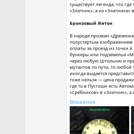
существует легенда, что гд
«Златник», а из «Златника» в
Бронзовый Жетон
В народе прозван «Дрезинка
полустертым изображением н
оплаты за проезд из точки 
бункеры или подземелья «Ме
через любую Штольню и прак
мутантов по пути, то любой 
иногда выдается представи
тоже нельзя — цена продажи 
где то в Пустоши есть Авто
«Сребников» в «Златник», а и
Вложения