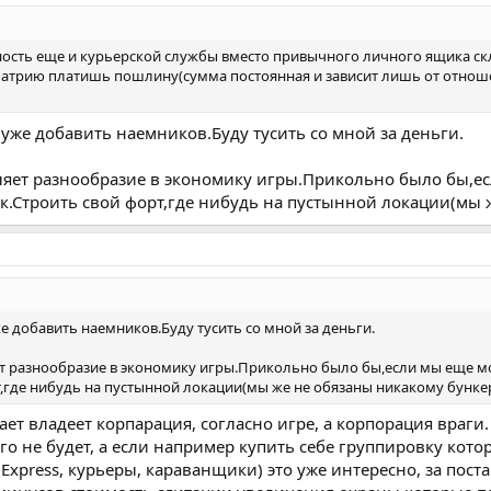
ность еще и курьерской службы вместо привычного личного ящика с
 атрию платишь пошлину(сумма постоянная и зависит лишь от отношен
 уже добавить наемников.Буду тусить со мной за деньги.
ляет разнообразие в экономику игры.Прикольно было бы,ес
к.Строить свой форт,где нибудь на пустынной локации(мы 
е добавить наемников.Буду тусить со мной за деньги.
т разнообразие в экономику игры.Прикольно было бы,если мы еще мо
,где нибудь на пустынной локации(мы же не обязаны никакому бунке
ает владеет корпарация, согласно игре, а корпорация враги
него не будет, а если например купить себе группировку кот
 Express, курьеры, караванщики) это уже интересно, за поста