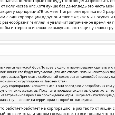
в тсо навязано.Некоторые нпс будут торговцами.Приносить с
 от количества нпс.Хотя лучше без денег,ведь это часть мо
 акции у корпорации?В сюжете 1 игры они враги,а во 2 раз
там люди корпорации,вдруг они такие же,как мы.Покупая и 
 разнообразит гемплей и увеличит затраченное время на п
 бы интересно и сложнее выкупать этот ящик у главы гру
ыкаемся на пустой форт.По совету одного парня,решаем сделать его
овой линии его будут штурмовать,так что спасать жизни некоторых парн
торговцами.Приносить стабильный доход раз в неделю.Собираем у одн
ь мой личной группировки.(Назовем Стая)
кции у корпорации?В сюжете 1 игры они враги,а во 2 разработчик сам 
уг они такие же,как мы.Покупая и продавая акции мы будем хоть что
чит затраченное время на прохождение игры. В игре есть пустующие 
главы группировки,на территории которой он находится.
то работает-работает на корпорацию, а раз так то от акций 
ый во всем тоталитарном государстве, то все товары что ты