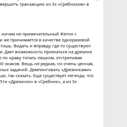
овершить транзакцию из 3х «Сребников» в
то ничем не примечательный Жетон с
и же принимается в качестве одноразовой
стошь. Видать и вправду где-то существуют
. Дает возможность проехаться на дрезине
 по нраву топать пешком, отстреливая
0 знаков. Вещь не редкая, но очень ценная,
жных заданий. Демпинговать «Дрезинками»
и, так сказать. Еще существует легенда, что
ти «Дрезинок» в «Сребник», а из 3х