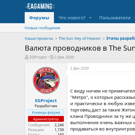
Форумы
Что нового?
Пользователи
Новые сообщения
Наши проекты
The Sun: Key of Heaven
Этапы разрабо
Валюта проводников в The Sun
А
Д
EGProject
2 Дек 2020
в
а
т
т
2 Дек 2020
о
а
р
н
т
а
е
ч
С виду ничем не примечател
м
а
"Метро", о которых рассказ
EGProject
ы
л
и практически в любую изве
а
Разработчик
торговец даст за такие Жет
Команда форума
клана Проводники за ту же 
Администратор
выполнение очень важных и 
Сообщения
2,246
продаваться во внутриигров
Реакции
1,739
Баллы
160