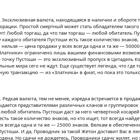
. Эксклюзивная валюта, находящаяся в наличии и обороте 
рации. Простой смертный может стать обладателем такого
ит! Любой торгаш, да что там торгаш — любой обитатель Пус
у каждого обитателя Пустоши есть такое количество знаков, н
ельзя — цена продажи у всех всегда одна и та же — 50000 з
«Златники» ограничено лишь вашими финансовыми возможно
ю точку Пустоши — это эксклюзивный пропуск в Цитадель 
ьные мира сего не ждут. Еще существует легенда, что где 
ю транзакцию — из «Златника» в фиат, но пока это только 
 Редкая валюта, тем не менее, изредка встречается в прод
 выдается представителями различных кланов и группирово
 любой обитатель Пустоши даст за него четвертной косарей 
сть такое количество знаков, но кто ищет, тот всегда найд
х всегда одна и та же — 25000 знаков. Велкам в обеспечен
Пустоши. И да, Проводник за такой Жетон доставит Вас в л
ена. Но сдачи не дождетесь, Проводники сдачу жилят, но э