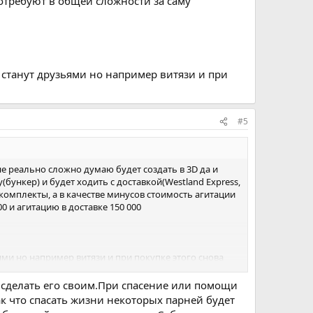
отребуют в общей сложности за саму
 станут друзьями но например витязи и при
#5
 не реально сложно думаю будет создать в 3D да и
бункер) и будет ходить с доставкой(Westland Express,
мкомплекты, а в качестве минусов стоимость агитации
 и агитацию в доставке 150 000
ями но например витязи и при покупке этого снова
 сделать его своим.При спасение или помощи
ак что спасать жизни некоторых парней будет