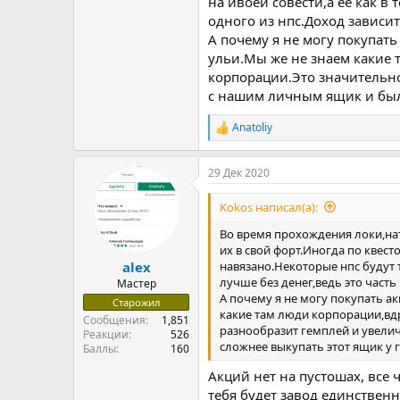
на ивоей совести,а ее как 
одного из нпс.Доход зависит
А почему я не могу покупать
ульи.Мы же не знаем какие 
корпорации.Это значительно
с нашим личным ящик и было
Anatoliy
Р
е
а
29 Дек 2020
к
ц
и
Kokos написал(а):
и
:
Во время прохождения локи,нат
их в свой форт.Иногда по квест
навязано.Некоторые нпс будут 
alex
лучше без денег,ведь это част
Мастер
А почему я не могу покупать а
Старожил
какие там люди корпорации,вдр
Сообщения
1,851
разнообразит гемплей и увели
Реакции
526
сложнее выкупать этот ящик у 
Баллы
160
Акций нет на пустошах, все ч
тебя будет завод единственн