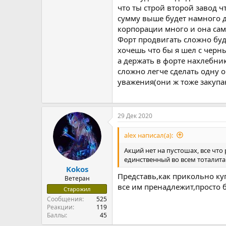
что ты строй второй завод ч
сумму выше будет намного до
корпорации много и она сам
Форт продвигать сложно буде
хочешь что бы я шел с черны
а держать в форте нахлебник
сложно легче сделать одну 
уважения(они ж тоже закуп
29 Дек 2020
alex написал(а):
Акций нет на пустошах, все что 
единственный во всем тоталит
Kokos
Представь,как прикольно ку
Ветеран
все им пренадлежит,просто б
Старожил
Сообщения
525
Реакции
119
Баллы
45