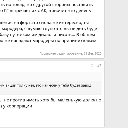
ть на товар, но с другой стороны поставить
ГГ встречает их с АК, а значит что денег у
дения на форт это снова не интересно, ты
 мародера, я думаю глупо это выглядеть будет
базу путникам им диалоги писать... В общем
ую не нападают мародёры по причине скажем
Последнее редактирование:
29 Дек 2020
#7
м акции толку нет, это как если у тебя будет завод
 бы не против иметь хотя бы маленькую долю(не
) у корпорации.