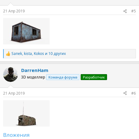
и
:
21 Апр 2019
#5
Sanek
,
kista
,
Kokos
и 10 других
Р
е
а
DarrenHam
к
ц
3D моделлер
Команда форума
Разработчик
и
и
:
21 Апр 2019
#6
Вложения