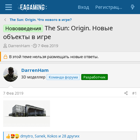
Вход
Регистрация
The Sun: Origin. Что нового в игре?
The Sun: Origin. Новые
Нововведения
объекты в игре
А
Д
DarrenHam
7 Фев 2019
в
а
т
В этой теме нельзя размещать новые ответы.
т
о
а
р
н
DarrenHam
т
а
3D моделлер
Команда форума
Разработчик
е
ч
м
а
ы
л
7 Фев 2019
#1
а
dmytro
,
Sanek
,
Kokos
и 28 других
Р