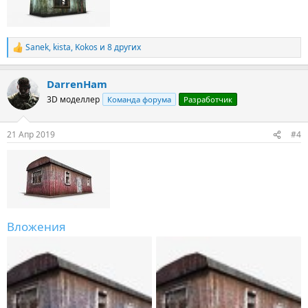
Sanek
,
kista
,
Kokos
и 8 других
Р
е
а
DarrenHam
к
ц
3D моделлер
Команда форума
Разработчик
и
и
:
21 Апр 2019
#4
Вложения