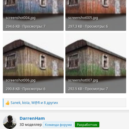
screenshot004.jpg
screenshot005.jpg
294.6 KB · Просмотры: 7
297.3 KB · Просмотры: 6
screenshot006.jpg
screenshot007.jpg
290.8 KB · Просмотры: 6
292.5 KB · Просмотры: 7
Sanek
,
kista
,
W@R
и 8 других
Р
е
а
DarrenHam
к
ц
3D моделлер
Команда форума
Разработчик
и