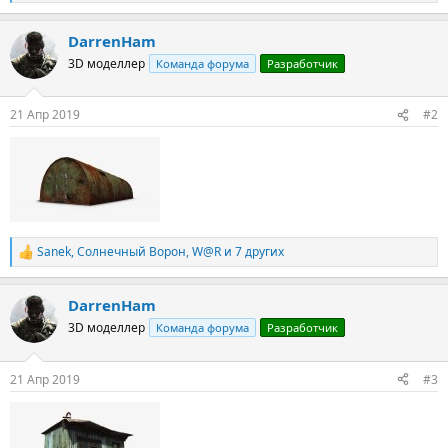
е
а
DarrenHam
к
ц
3D моделлер
Команда форума
Разработчик
и
и
:
21 Апр 2019
#2
Sanek
,
Солнечный Ворон
,
W@R
и 7 других
Р
е
а
DarrenHam
к
ц
3D моделлер
Команда форума
Разработчик
и
и
:
21 Апр 2019
#3