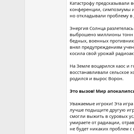
Катастрофу предсказывали в
конференции, симпозиумы и 
но откладывали проблему в 
Энергия Солнца разлетелась
выброшено миллионы тонн ра
бедных, военных противнико
внял предупреждениям учены
косила свой урожай радиоак
На Земле воцарился хаос и 
восстанавливали сельское х
родился и вырос Ворон.
Это вызов! Мир апокалипс
Уважаемые игроки! Эта игра 
лучше подыщите другую игру
смогли выжить в суровых усл
умираете от радиации, отра
не будет никаких проблем с 