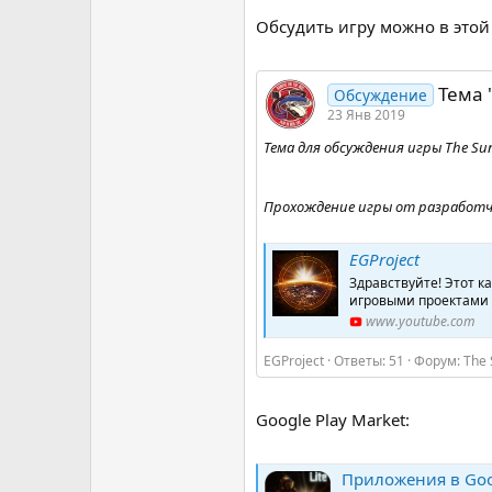
Обсудить игру можно в этой
Тема 
Обсуждение
23 Янв 2019
Тема для обсуждения игры The Sun:
Прохождение игры от разработч
EGProject
Здравствуйте! Этот к
игровыми проектами д
www.youtube.com
EGProject
Ответы: 51
Форум:
The 
Google Play Market:
Приложения в Googl