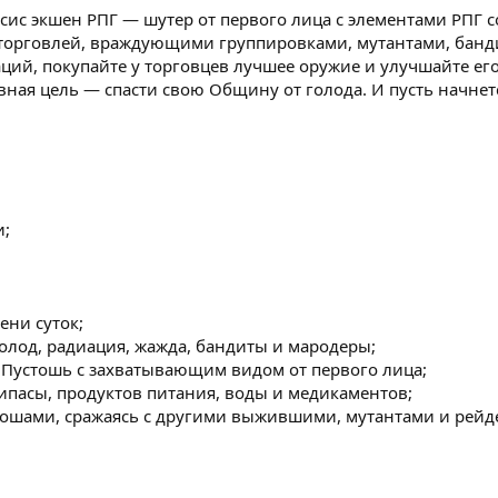
ипсис экшен РПГ — шутер от первого лица с элементами РПГ 
 торговлей, враждующими группировками, мутантами, банд
ий, покупайте у торговцев лучшее оружие и улучшайте его
вная цель — спасти свою Общину от голода. И пусть начнет
и;
ени суток;
лод, радиация, жажда, бандиты и мародеры;
Пустошь с захватывающим видом от первого лица;
пасы, продуктов питания, воды и медикаментов;
ошами, сражаясь с другими выжившими, мутантами и рейд