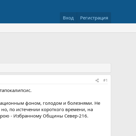
Вход
Регистрация
#1
тапокалипсис.
иационным фоном, голодом и болезнями. Не
но, по истечении короткого времени, на
герою - Избранному Общины Север-216.