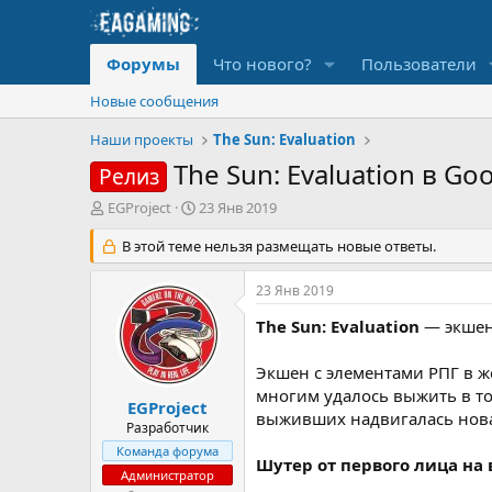
Форумы
Что нового?
Пользователи
Новые сообщения
Наши проекты
The Sun: Evaluation
The Sun: Evaluation в Go
Релиз
А
Д
EGProject
23 Янв 2019
в
а
т
В этой теме нельзя размещать новые ответы.
т
о
а
р
н
23 Янв 2019
т
а
е
ч
The Sun: Evaluation
— экшен 
м
а
ы
л
Экшен с элементами РПГ в 
а
многим удалось выжить в то
EGProject
выживших надвигалась новая
Разработчик
Команда форума
Шутер от первого лица на
Администратор