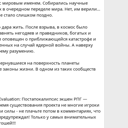
ы с мировым именем. Собирались научные
 в очередном переделе мира. Нет, им верили…
е стало слишком поздно.
дара жить. После взрыва, в космос было
внять негодяев и праведников, богатых и
ыл оповещен о приближающейся катастрофе и
енных на случай ядерной войны. А наверху
оему разумению.
Вернувшиеся на поверхность планеты
е законы жизни. В одном из таких сообществ
Evaluation: Постапокалипсис экшен РПГ —
время существования проекта не многие игроки
и силы - не плачьте потом в комментариях, что
е предупреждал! Только у самых внимательных
тошей!!!