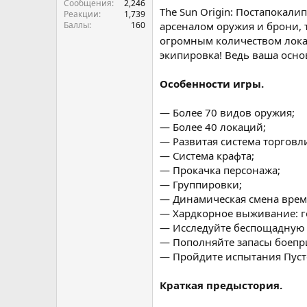
Сообщения
2,246
The Sun Origin: Постапокал
Реакции
1,739
Баллы
160
арсеналом оружия и брони,
огромным количеством локац
экипировка! Ведь ваша осно
Особенности игры.
— Более 70 видов оружия;
— Более 40 локаций;
— Развитая система торговл
— Система крафта;
— Прокачка персонажа;
— Группировки;
— Динамическая смена врем
— Хардкорное выживание: го
— Исследуйте беспощадную 
— Пополняйте запасы боепри
— Пройдите испытания Пуст
Краткая предыстория.