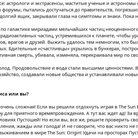
се: астрологи и экстрасенсы, маститые ученые и астроном
форумы, пытались достучаться до правительств, погрязших
долгий ящик, закрывали глаза на симптомы и знаки. Пока н
 по галактике мириадами мельчайших частиц неоцененного 
диоактивных частиц, устремившихся к планете, чтобы ура
в, врагов и друзей. Выжить удалось тем немногим, кто б
х. Бдительные «счастливцы» укрылись в бункерах, постро
тивная смерть, убивала, изменяла, перекраивала мир по св
голод. Продовольствие и вода стали высшими ценностями. 
озяйство, создавали новые общества и устанавливали новы
иса или вы?
очень сложная! Если вы решили отдохнуть играя в The Sun 
 для приятного времяпровождения. А тут вас ждет ад! За 
овиях Пустошей! Но если вы, все же, решите проверить сво
вления, жажды или голода! И не говорите, что вас никто н
выживанием в мире The Sun: Origin! Удачи на просторах Пус