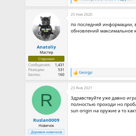
Р
е
а
25 Ноя 2020
к
ц
по последней информации, в
и
и
обновлений максимальное кол
:
Anatoliy
Мастер
Старожил
Сообщения
1,431
Реакции
531
Georgyi
Р
Баллы
160
е
а
23 Янв 2021
к
R
ц
Здравствуйте уже давно играю
и
и
полностью проходи но пробл
:
sun origin на оружие а то ка
Ruslan0009
Новичок
Деревня новичков