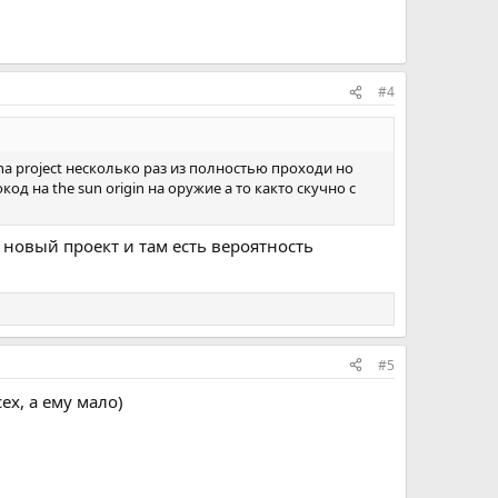
#4
ona project несколько раз из полностью проходи но
 на the sun origin на оружие а то както скучно с
 новый проект и там есть вероятность
#5
ех, а ему мало)