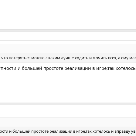
я что потеряться можно с каким лучше ходить и мочить всех, а ему ма
тупности и большей простоте реализации в игре,так хотелос
ности и большей простоте реализации в игре,так хотелось и вправду у