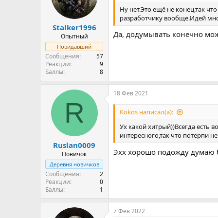
Ну нет.Это ещё не конец,так ч
разработчику вообще.Идей мно
Stalker1996
Да, додумывать конечно мож
Опытный
Повидавший
Сообщения
57
Реакции
9
Баллы
8
18 Фев 2021
R
Kokos написал(а):
Ух какой хитрый))Всегда есть 
интересного,так что потерпи н
Ruslan0009
Эхх хорошо подожду думаю бу
Новичок
Деревня новичков
Сообщения
2
Реакции
0
Баллы
1
7 Фев 2022