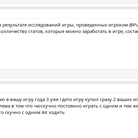
 результате исследований игры, проведенных игроком @Pur
личество статов, которые можно заработать в игре, состав
 в вашу игру года 3 уже гдето игру купил сразу 2 ваших игр
ема в том что чюскучно постоянно играть с одним и тем ж
кто скучно с одним АК ходить