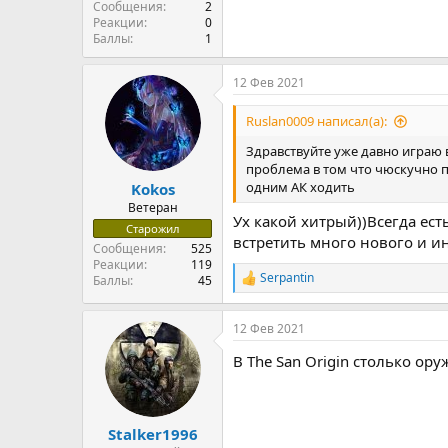
Сообщения
2
Реакции
0
Баллы
1
12 Фев 2021
Ruslan0009 написал(а):
Здравствуйте уже давно играю в
проблема в том что чюскучно п
одним АК ходить
Kokos
Ветеран
Ух какой хитрый))Всегда ес
Старожил
встретить много нового и ин
Сообщения
525
Реакции
119
Serpantin
Баллы
45
Р
е
а
12 Фев 2021
к
ц
В The San Origin столько ор
и
и
:
Stalker1996