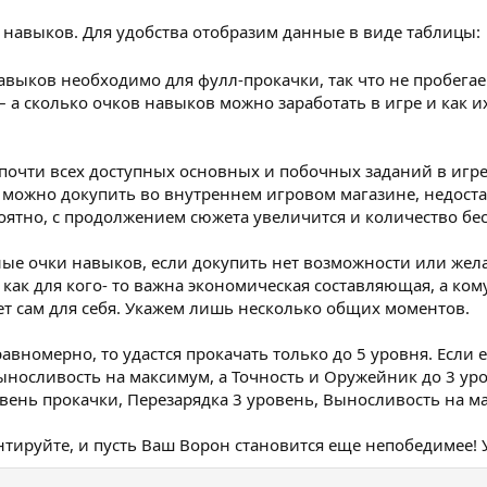
 навыков. Для удобства отобразим данные в виде таблицы:
авыков необходимо для фулл-прокачки, так что не пробег
 а сколько очков навыков можно заработать в игре и как их
почти всех доступных основных и побочных заданий в игр
можно докупить во внутреннем игровом магазине, недоста
оятно, с продолжением сюжета увеличится и количество бес
ные очки навыков, если докупить нет возможности или жела
 как для кого- то важна экономическая составляющая, а ком
ет сам для себя. Укажем лишь несколько общих моментов.
авномерно, то удастся прокачать только до 5 уровня. Если 
ыносливость на максимум, а Точность и Оружейник до 3 уро
вень прокачки, Перезарядка 3 уровень, Выносливость на м
нтируйте, и пусть Ваш Ворон становится еще непобедимее! 