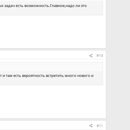
х задач есть возможность.Главное,надо ли это
#10
 и там есть вероятность встретить много нового и
#11