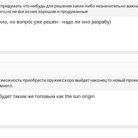
то придумать что-нибудь для решения каких-либо незначительно важны
го,но не все из них хорошие и продуманные
но, но вопрос уже решён - надо ли оно разрабу)
возможность приобрести оружие.Скоро выйдет наконец то новый проект
емного.
дет таким же топовым как the sun origin