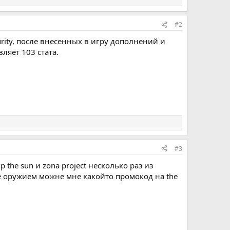
#2
ity, после внесенных в игру дополнений и
ляет 103 стата.
#3
 the sun и zona project несколько раз из
е оружием можне мне какойто промокод на the