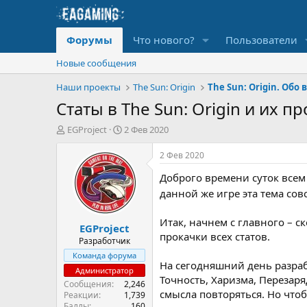
Форумы
Что нового?
Пользователи
Новые сообщения
Наши проекты
The Sun: Origin
The Sun: Origin. Обо 
Статы в The Sun: Origin и их п
А
Д
EGProject
2 Фев 2020
в
а
т
т
2 Фев 2020
о
а
Доброго времени суток всем 
р
н
т
а
данной же игре эта тема сов
е
ч
м
а
Итак, начнем с главного – с
EGProject
ы
л
прокачки всех статов.
а
Разработчик
Команда форума
На сегодняшний день разраб
Администратор
Точность, Харизма, Перезаря
Сообщения
2,246
смысла повторяться. Но чтоб
Реакции
1,739
Баллы
160