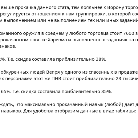
 выше прокачка данного стата, тем лояльнее к Ворону торго
егулируется отношением к нам группировки, в которой сос
 выполнением или не выполнением тех или иных заданий 
манного оружия в среднем у любого торговца стоит 7600 зн
прокачанном навыке Харизма и выполненных заданиях на п
знаков.
%. Т.е. скидка составила приблизительно 38%.
 обкуренных людей Вепря у одного из спасенных в продаже 
гих персонажей этот же ПНВ стоит приблизительно 23 тысячи
65%. Т.е. скидка составила приблизительно 35%.
ждать, что максимально прокачанный навык (любой) дает д
 навыков. Для удобства отобразим данные в виде таблицы: