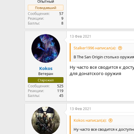
Опытный
Повидавший
Сообщения
57
Реакции
9
Баллы
8
13 Фев 2021
Stalker1996 написал(а):
В The San Origin столько оружи
Ну часто все сводится к дос
Kokos
для донатского оружия
Ветеран
Старожил
Сообщения
525
Реакции
119
Баллы
45
13 Фев 2021
Kokos написал(а):
Ну часто все сводится к доступ