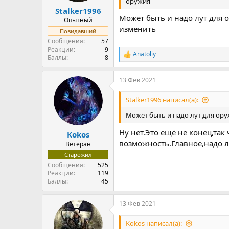
оружия
Stalker1996
Может быть и надо лут для о
Опытный
изменить
Повидавший
Сообщения
57
Реакции
9
Anatoliy
Р
Баллы
8
е
а
13 Фев 2021
к
ц
и
Stalker1996 написал(а):
и
:
Может быть и надо лут для оруж
Ну нет.Это ещё не конец,та
Kokos
возможность.Главное,надо л
Ветеран
Старожил
Сообщения
525
Реакции
119
Баллы
45
13 Фев 2021
Kokos написал(а):