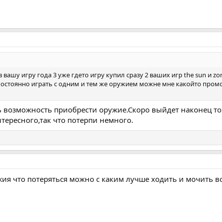
 вашу игру года 3 уже гдето игру купил сразу 2 ваших игр the sun и z
остоянно играть с одним и тем же оружием можне мне какойто промокод
ть возможность приобрести оружие.Скоро выйдет наконец то
тересного,так что потерпи немного.
ужия что потеряться можно с каким лучше ходить и мочить вс