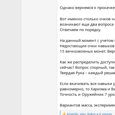
Однако вернемся к прокачке
Вот именно столько очков н
возникают еще два вопроса –
Отвечаем по порядку.
На данный момент с учетом 
Недостающие очки навыков 
15 вечнозеленых монет. Вер
Как же распределить доступ
сейчас? Вопрос спорный, так
Твердая Рука – каждый реша
Если вкачивать все навыки р
равномерно, то Харизма и В
Точность и Оружейник 7 уро
Вариантов масса, экспериме
Anatoliy
,
alex
,
Kokos
и 6 других