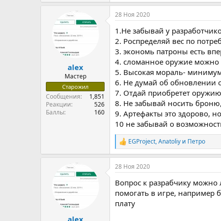
е
а
28 Ноя 2020
к
ц
1.Не забывай у разработчик
и
и
2. Роспределяй вес по потре
:
3. экономь патроны есть в
4. сломанное оружие можно 
alex
5. Высокая мораль- минимум
Мастер
6. Не думай об обновлении 
Старожил
7. Отдай приобретет оружию
Сообщения
1,851
8. Не забывай носить броню
Реакции
526
Баллы
160
9. Артефакты это здорово, н
10 не забывай о возможност
EGProject
,
Anatoliy
и
Петро
Р
е
а
28 Ноя 2020
к
ц
Вопрос к разрабчику можно 
и
и
помогать в игре, например б
:
плату
alex