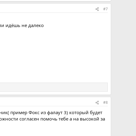
#7
сли идёшь не далеко
#8
ик( пример Фокс из фалаут 3) который будет
ожности согласен помочь тебе а на высокой за