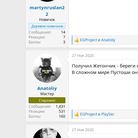
martynruslan2
2
Новичок
Деревня новичков
Сообщения
14
Реакции
7
EGProject
и
Anatoliy
Р
Баллы
3
е
а
27 Ноя 2020
к
ц
Получил Жетончик - береги 
и
и
В сложном мире Пустоши он 
:
Anatoliy
Мастер
Старожил
Сообщения
1,431
Реакции
531
EGProject
и
PlaySer
Р
Баллы
160
е
а
27 Ноя 2020
к
ц