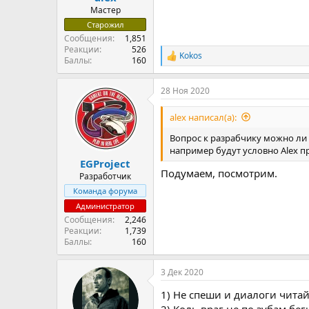
Мастер
Старожил
Сообщения
1,851
Реакции
526
Kokos
Р
Баллы
160
е
а
28 Ноя 2020
к
ц
и
alex написал(а):
и
:
Вопрос к разрабчику можно ли 
например будут условно Alex п
EGProject
Подумаем, посмотрим.
Разработчик
Команда форума
Администратор
Сообщения
2,246
Реакции
1,739
Баллы
160
3 Дек 2020
1) Не спеши и диалоги читай