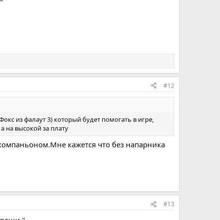
"
#12
кс из фалаут 3) который будет помогать в игре,
а на высокой за плату
компаньоном.Мне кажется что без напарника
#13