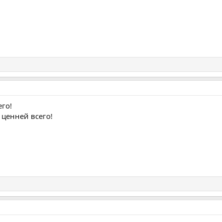
его!
ценней всего!