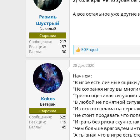
2) Коль враг не по зубам бе
А все остальное уже другие 
Разиль
Шустрый
Бывалый
Старожил
Сообщения
217
Реакции
57
EGProject
Р
Баллы
30
е
а
28 Дек 2020
к
ц
Начнем:
и
и
"В игре есть личные ящики д
:
"Не сохраняя игру вы многим
"Трезво оценивая ситуацию 
Kokos
"В любой не понятной ситуа
Ветеран
"Из всякого хлама на верста
Старожил
"Не стоит продавать что поп
Сообщения
525
"Играть без риска скучно,так
Реакции
119
Баллы
45
"Чем больше врагов,тем инте
"А ты знал что в игре есть с