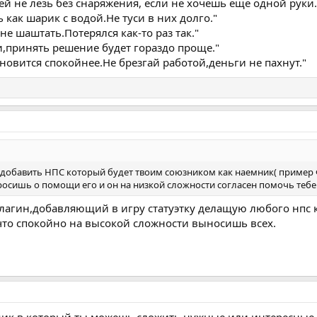
ей не лезь без снаряжения, если не хочешь ещё одной руки.
как шарик с водой.Не туси в них долго."
е шаштать.Потерялся как-то раз так."
,принять решение будет гораздо проще."
новится спокойнее.Не брезгай работой,деньги не пахнут."
добавить НПС который будет твоим союзником как наемник( пример Фо
росишь о помощи его и он на низкой сложности согласен помочь тебе 
лагин,добавляющий в игру статуэтку делащую любого нпс 
,что спокойно на высокой сложности выносишь всех.