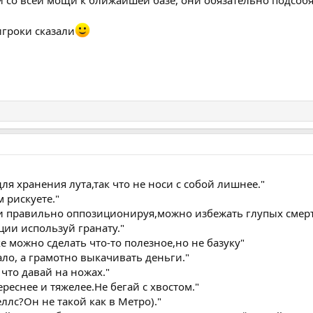
ги со всей мощи к ближайшей базе, они обязательно подсобя
игроки сказали
ля хранения лута,так что не носи с собой лишнее."
 рискуете."
и правильно оппозиционируя,можно избежать глупых смерт
ции используй гранату."
ке можно сделать что-то полезное,но не базуку"
ало, а грамотно выкачивать деньги."
 что давай на ножах."
реснее и тяжелее.Не бегай с хвостом."
теллс?Он не такой как в Метро)."