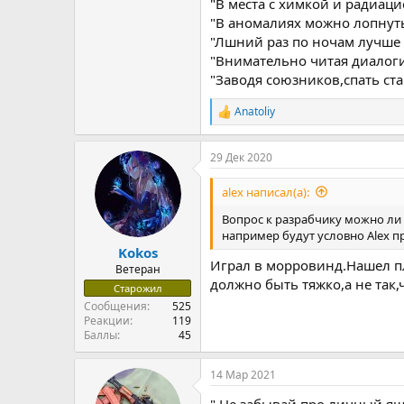
"В места с химкой и радиаци
"В аномалиях можно лопнуть 
"Лшний раз по ночам лучше н
"Внимательно читая диалоги
"Заводя союзников,спать ста
Anatoliy
Р
е
а
29 Дек 2020
к
ц
и
alex написал(а):
и
:
Вопрос к разрабчику можно ли 
например будут условно Alex п
Kokos
Играл в морровинд.Нашел п
Ветеран
должно быть тяжко,а не так
Старожил
Сообщения
525
Реакции
119
Баллы
45
14 Мар 2021