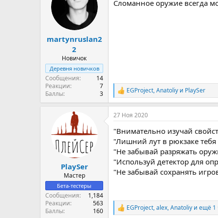
Сломанное оружие всегда м
и
и
:
martynruslan2
2
Новичок
Деревня новичков
Сообщения
14
Реакции
7
EGProject
,
Anatoliy
и
PlaySer
Р
Баллы
3
е
а
27 Ноя 2020
к
ц
"Внимательно изучай свойст
и
и
"Лишний лут в рюкзаке тебя
:
"Не забывай разряжать оружи
"Используй детектор для оп
PlaySer
"Не забывай сохранять игров
Мастер
Бета-тестеры
Сообщения
1,184
Реакции
563
EGProject
,
alex
,
Anatoliy
и ещё 1
Р
Баллы
160