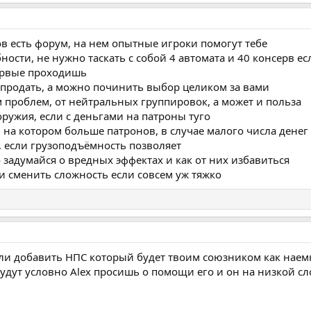
ов есть форум, на нем опытные игроки помогут тебе
бности, не нужно таскать с собой 4 автомата и 40 консерв е
первые проходишь
продать, а можно починить выбор целиком за вами
 проблем, от нейтральных группировок, а может и польза
оружия, если с деньгами на патроны туго
 на котором больше патронов, в случае малого числа денег
, если грузоподъёмность позволяет
о задумайся о вредных эффектах и как от них избавиться
и сменить сложность если совсем уж тяжко
ли добавить НПС который будет твоим союзником как наемн
удут условно Alex просишь о помощи его и он на низкой сл