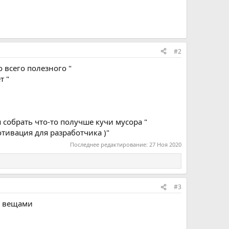
#2
 всего полезного "
т "
 собрать что-то получше кучи мусора "
отивация для разработчика )"
Последнее редактирование:
27 Ноя 2020
#3
и вещами