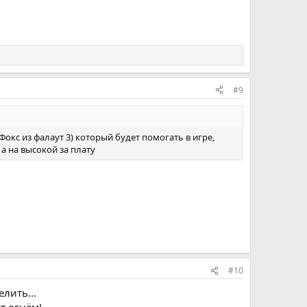
#9
кс из фалаут 3) который будет помогать в игре,
а на высокой за плату
#10
лить...