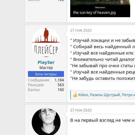
the sun key of heaven.jpg
63.6 KB · Просмотры: 19
27 Ноя 2020
" Изучай локации и не забы
" Собирай весь найденный лу
" Изучай все найденные кпк
" Внимательно читай диалог
PlaySer
"Не забывай про очки статы
Мастер
" Изучай все найденные реце
Бета-тестеры
"Не забудь оставить положит
Сообщения
1,184
Реакции
563
Баллы
160
Kokos
,
Разиль Шустрый
,
Петро
и
Р
е
а
27 Ноя 2020
к
ц
В на первый взгляд не чем
и
и
: