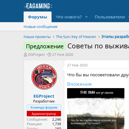
Форумы
Что нового?
Пользователи
Новые сообщения
Наши проекты
The Sun: Key of Heaven
Этапы разрабо
Советы по выжива
Предложение
А
Д
EGProject
27 Ноя 2020
в
а
т
т
27 Ноя 2020
о
а
Что бы вы посоветовали дру
р
н
т
а
Вложения
е
ч
м
а
EGProject
ы
л
а
Разработчик
Команда форума
Администратор
Сообщения
2,246
Реакции
1,739
Баллы
160