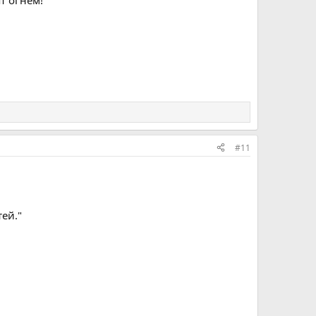
т огнём!
#11
ей."