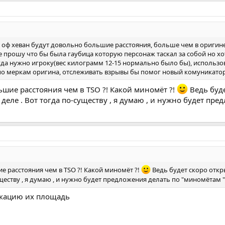
 оф хеван будут довольно большие расстояния, больше чем в оригине
не прошу что бы была гаубица которую персонаж таскал за собой но х
гда нужно игроку(вес килограмм 12-15 нормально было бы), использо
ов по меркам оригина, отслеживать взрывы бы помог новый комуникато
ьшие расстояния чем в TSO ?! Какой миномёт ?!
Ведь буде
 деле . Вот тогда по-существу , я думаю , и нужно будет пр
е расстояния чем в TSO ?! Какой миномёт ?!
Ведь будет скоро откры
уществу , я думаю , и нужно будет предложения делать по "миномётам "
окацию их площадь