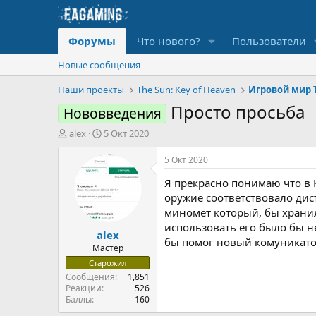
Форумы
Что нового?
Пользователи
Новые сообщения
Наши проекты
The Sun: Key of Heaven
Игровой мир T
Просто просьба
Нововведения
А
Д
alex
5 Окт 2020
в
а
т
т
5 Окт 2020
о
а
Я прекрасно понимаю что в 
р
н
т
а
оружие соответствовало дис
е
ч
миномёт который, бы хранил
м
а
использовать его было бы н
alex
ы
л
бы помог новый комуникато
а
Мастер
Старожил
Сообщения
1,851
Реакции
526
Баллы
160