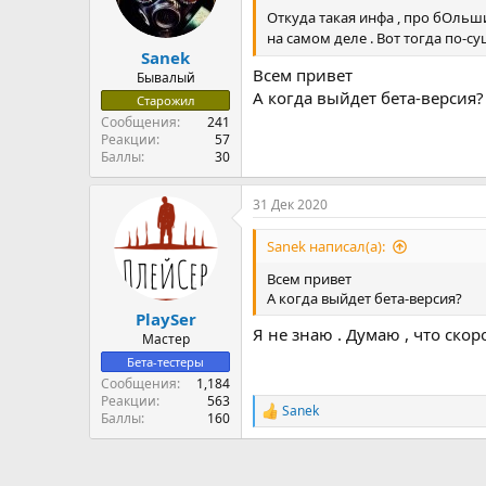
Откуда такая инфа , про бОльши
на самом деле . Вот тогда по-с
Sanek
Всем привет
Бывалый
А когда выйдет бета-версия?
Старожил
Сообщения
241
Реакции
57
Баллы
30
31 Дек 2020
Sanek написал(а):
Всем привет
А когда выйдет бета-версия?
PlaySer
Я не знаю . Думаю , что скор
Мастер
Бета-тестеры
Сообщения
1,184
Реакции
563
Sanek
Р
Баллы
160
е
а
к