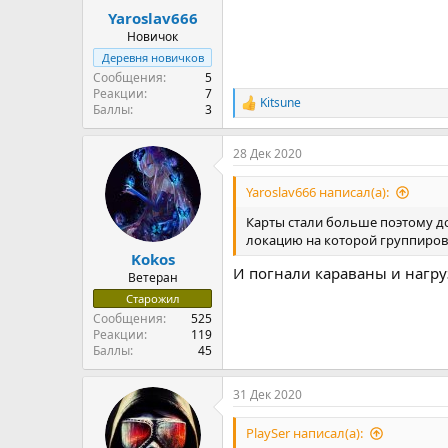
Yaroslav666
Новичок
Деревня новичков
Сообщения
5
Реакции
7
Kitsune
Р
Баллы
3
е
а
28 Дек 2020
к
ц
и
Yaroslav666 написал(а):
и
:
Карты стали больше поэтому доб
локацию на которой группиров
Kokos
И погнали караваны и нагру
Ветеран
Старожил
Сообщения
525
Реакции
119
Баллы
45
31 Дек 2020
PlaySer написал(а):