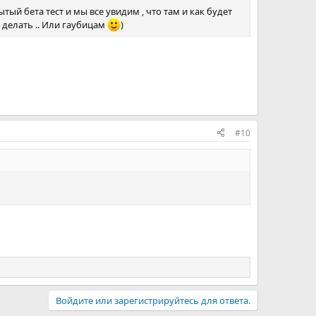
тый бета тест и мы все увидим , что там и как будет
 делать .. Или гаубицам
)
#10
Войдите или зарегистрируйтесь для ответа.