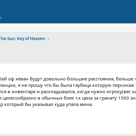
he Sun: Key of Heaven
Кей оф хеван будут довольно большие расстояния, больше ч
танции, я не прошу что бы была гаубица которую персонаж 
ся в инвентаре и раскладывался, когда нужно игроку(вес 
е целесообразно в обычных боях т.к цена за гранату 1500 
р который бы указывал куда упала мина.