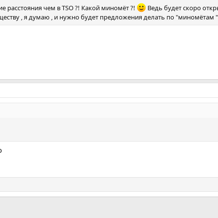
е расстояния чем в TSO ?! Какой миномёт ?!
Ведь будет скоро откры
уществу , я думаю , и нужно будет предложения делать по "миномётам "
о