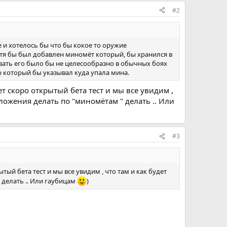
#2
 и хотелось бы что бы кокое то оружие
отя бы был добавлен миномёт который, бы хранился в
вать его было бы не целесообразно в обычных боях
р который бы указывал куда упала мина.
т скоро открытый бета тест и мы все увидим ,
едложения делать по "миномётам " делать .. Или
#3
тый бета тест и мы все увидим , что там и как будет
 делать .. Или гаубицам
)