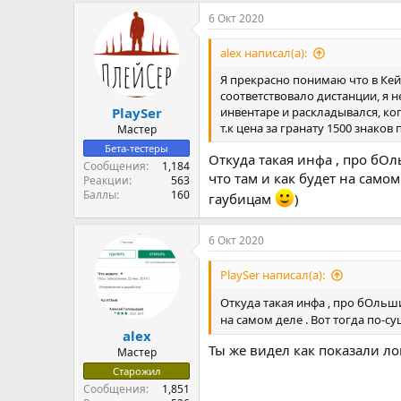
6 Окт 2020
alex написал(а):
Я прекрасно понимаю что в Кей
соответствовало дистанции, я 
инвентаре и раскладывался, ко
PlaySer
т.к цена за гранату 1500 знак
Мастер
Бета-тестеры
Откуда такая инфа , про бОл
Сообщения
1,184
что там и как будет на самом
Реакции
563
Баллы
160
гаубицам
)
6 Окт 2020
PlaySer написал(а):
Откуда такая инфа , про бОльши
на самом деле . Вот тогда по-с
alex
Ты же видел как показали л
Мастер
Старожил
Сообщения
1,851