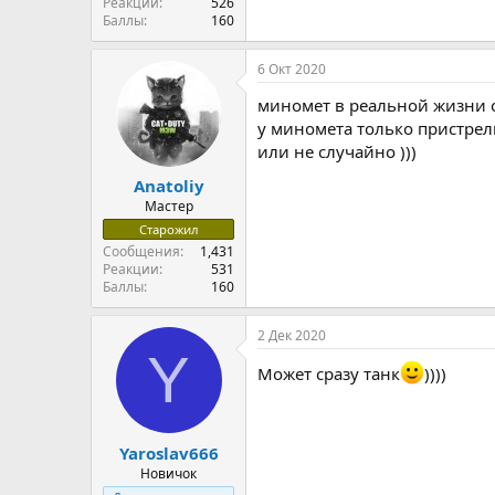
Реакции
526
Баллы
160
6 Окт 2020
миномет в реальной жизни об
у миномета только пристрелк
или не случайно )))
Anatoliy
Мастер
Старожил
Сообщения
1,431
Реакции
531
Баллы
160
2 Дек 2020
Y
Может сразу танк
))))
Yaroslav666
Новичок