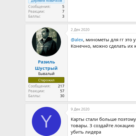
Деревня новичков
Сообщения
5
Реакции
7
Баллы
3
2 Дек 2020
@alex
, минометы для гг это
Конечно, можно сделать их 
Разиль
Шустрый
Бывалый
Старожил
Сообщения
217
Реакции
57
Баллы
30
9 Дек 2020
Y
Карты стали больше поэтому 
товары. 3 создайте локацию
убить лидера