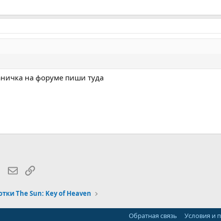
траничка на форуме пиши туда
lr
WhatsApp
Электронная почта
Ссылка
тки The Sun: Key of Heaven
Обратная связь
Условия и 