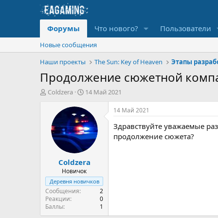
Форумы
Что нового?
Пользователи
Новые сообщения
Наши проекты
The Sun: Key of Heaven
Этапы разрабо
Продолжение сюжетной комп
А
Д
Coldzera
14 Май 2021
в
а
т
т
14 Май 2021
о
а
Здравствуйте уважаемые раз
р
н
т
а
продолжение сюжета?
е
ч
м
а
Coldzera
ы
л
а
Новичок
Деревня новичков
Сообщения
2
Реакции
0
Баллы
1