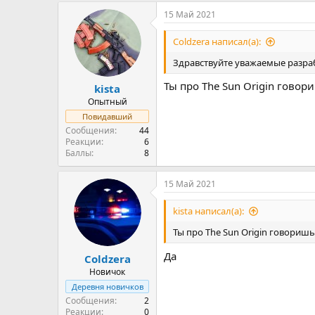
15 Май 2021
Coldzera написал(а):
Здравствуйте уважаемые разра
Ты про The Sun Origin говор
kista
Опытный
Повидавший
Сообщения
44
Реакции
6
Баллы
8
15 Май 2021
kista написал(а):
Ты про The Sun Origin говоришь
Да
Coldzera
Новичок
Деревня новичков
Сообщения
2
Реакции
0