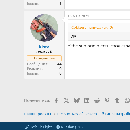
Баллы
1
15 Май 2021
Coldzera написал(а):
Да
У the sun origin есть своя с
kista
Опытный
Повидавший
Сообщения
44
Реакции
6
Баллы
8
Facebook
X (Twitter)
Bluesky
LinkedIn
Reddit
Pinterest
Tumb
Поделиться:
Наши проекты
The Sun: Key of Heaven
Этапы разрабо
Default Light
Russian (RU)