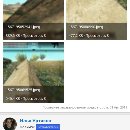
1567195852941.jpeg
1567195880990.jpeg
389.6 KB · Просмотры: 8
477.2 KB · Просмотры: 8
1567195869525.jpeg
546.4 KB · Просмотры: 8
Последнее редактирование модератором:
31 Авг 2019
Илья Уртяков
Новичок
Бета-тестеры