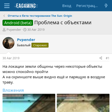
Вход
Регистрация
Отчеты о бета тестировании The Sun: Origin
Проблема с объектами
Android (beta)
А
Д
Pvpender
30 Авг 2019
в
а
т
т
Pvpender
о
а
Бывалый
Старожил
р
н
т
а
е
ч
30 Авг 2019
#1
м
а
ы
л
На локации земли общины через некоторые объекты
а
можно спокойно пройти
А на скриншоте выше видно ещё и парящую в воздухе
траву.
Вложения