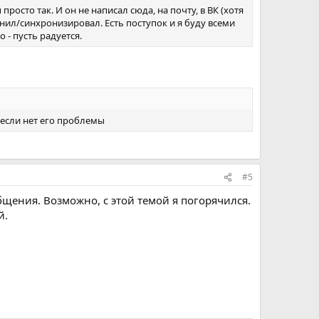
росто так. И он не написал сюда, на почту, в ВК (хотя
нил/синхронизировал. Есть поступок и я буду всеми
 - пусть радуется.
 если нет его проблемы
#5
бщения. Возможно, с этой темой я погорячился.
й.