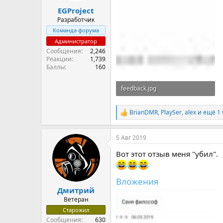
EGProject
Разработчик
Команда форума
Администратор
Сообщения
2,246
Реакции
1,739
Баллы
160
feedback.jpg
26.5 KB · Просмотры: 28
BrianDMR
,
PlaySer
,
alex
и ещё 1 
Р
е
а
5 Авг 2019
к
ц
Вот этот отзыв меня "убил".
и
и
:
Вложения
Дмитрий
Ветеран
Старожил
Сообщения
630