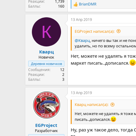
Реакции
1,739
BrianDMR
Р
Баллы
160
е
а
13 Апр 2019
к
К
ц
и
EGProject написал(а):
и
:
@Кварц
, ничего вы так и не п
удалить, но по всему остальном
Кварц
Нет, можете не удалять я тож
Новичок
маркет писать..дописался.
Деревня новичков
Сообщения
12
Реакции
2
Баллы
3
13 Апр 2019
Кварц написал(а):
Нет, можете не удалять я тоже 
писать..дописался.
EGProject
Ну, раз уж такое дело, тогда
Разработчик
то.