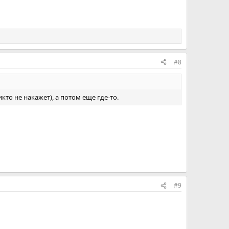
#8
икто не накажет), а потом еще где-то.
#9