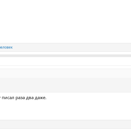
человек
у писал раза два даже.