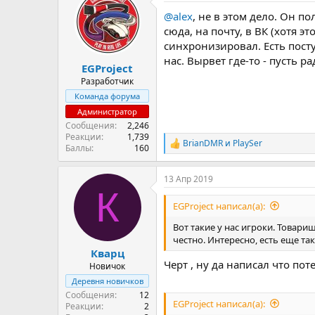
ц
@alex
, не в этом дело. Он п
и
и
сюда, на почту, в ВК (хотя 
:
синхронизировал. Есть пост
нас. Вырвет где-то - пусть ра
EGProject
Разработчик
Команда форума
Администратор
Сообщения
2,246
Реакции
1,739
BrianDMR
и
PlaySer
Р
Баллы
160
е
а
13 Апр 2019
к
К
ц
и
EGProject написал(а):
и
:
Вот такие у нас игроки. Товари
честно. Интересно, есть еще та
Кварц
Черт , ну да написал что по
Новичок
Деревня новичков
Сообщения
12
EGProject написал(а):
Реакции
2