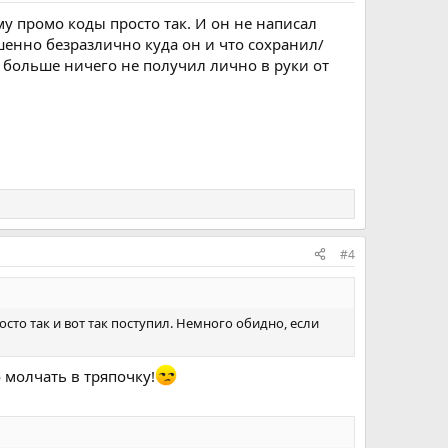
му промо коды просто так. И он не написал
ршенно безразлично куда он и что сохранил/
н больше ничего не получил лично в руки от
#4
сто так и вот так поступил. Немного обидно, если
о молчать в тряпочку!