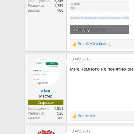
Сообщения
2,246
Реакции
1,739
Баллы
160
promo.jpg
127.8 KB · Просмотры: 50
BrianDMR
и
Кварц
Р
е
а
13 Апр 2019
к
ц
Мне немного не понятно-он 
и
и
:
alex
Мастер
Старожил
Сообщения
1,851
Реакции
526
BrianDMR
Р
Баллы
160
е
а
13 Апр 2019
к