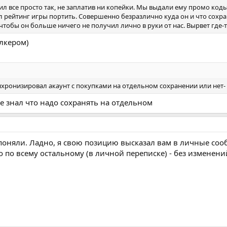
чил все просто так, не заплатив ни копейки. Мы выдали ему промо коды п
ал рейтинг игры портить. Совершенно безразлично куда он и что сохра
тобы он больше ничего не получил лично в руки от нас. Вырвет где-то
лкером)
хронизировал акаунт с покупками на отдельном сохранении или нет-
е знал что надо сохранять на отдельном
е поняли. Ладно, я свою позицию высказал вам в личные соо
но по всему остальному (в личной переписке) - без изменени