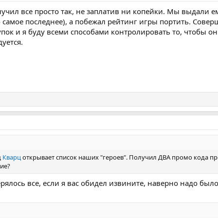
олучил все просто так, не заплатив ни копейки. Мы выдали е
это самое последнее), а побежал рейтинг игры портить. Сове
упок и я буду всеми способами контролировать то, чтобы о
дуется.
щ
Кварц
открывает список наших "героев". Получил ДВА промо кода про
кие?
терялось все, если я вас обидел извините, наверно надо был