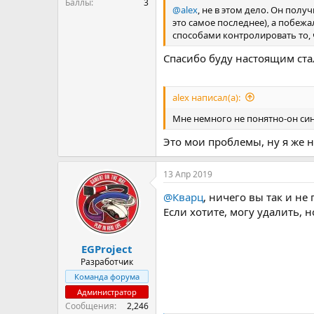
Баллы
3
@alex
, не в этом дело. Он полу
это самое последнее), а побеж
способами контролировать то, ч
Спасибо буду настоящим ста
alex написал(а):
Мне немного не понятно-он син
Это мои проблемы, ну я же н
13 Апр 2019
@Кварц
, ничего вы так и н
Если хотите, могу удалить, 
EGProject
Разработчик
Команда форума
Администратор
Сообщения
2,246