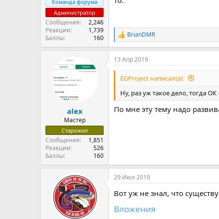
Команда форума
Администратор
Сообщения
2,246
Реакции
1,739
BrianDMR
Р
Баллы
160
е
а
13 Апр 2019
к
ц
и
EGProject написал(а):
и
:
Ну, раз уж такое дело, тогда ОК
По мне эту тему надо развив
alex
Мастер
Старожил
Сообщения
1,851
Реакции
526
Баллы
160
29 Июл 2019
Вот уж не знал, что существуе
Вложения