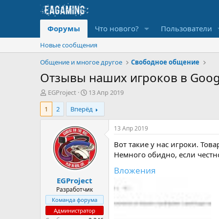
Форумы
Что нового?
Пользователи
Новые сообщения
Общение и многое другое
Свободное общение
Отзывы наших игроков в Googl
А
Д
EGProject
13 Апр 2019
в
а
1
2
Вперёд
т
т
о
а
р
н
13 Апр 2019
т
а
Вот такие у нас игроки. То
е
ч
м
а
Немного обидно, если честно
ы
л
Вложения
а
EGProject
Разработчик
Команда форума
Администратор