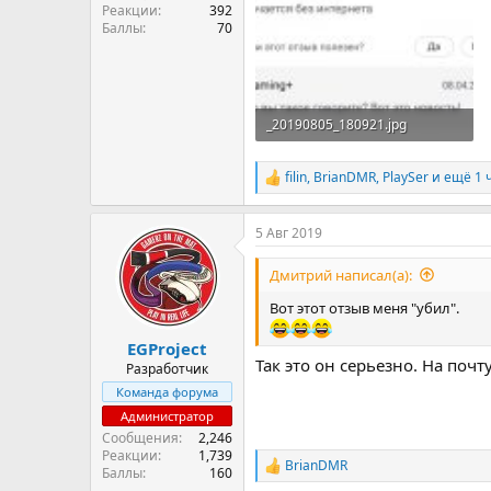
Реакции
392
Баллы
70
_20190805_180921.jpg
32.5 KB · Просмотры: 25
filin
,
BrianDMR
,
PlaySer
и ещё 1 
Р
е
а
5 Авг 2019
к
ц
и
Дмитрий написал(а):
и
:
Вот этот отзыв меня "убил".
EGProject
Так это он серьезно. На почт
Разработчик
Команда форума
Администратор
Сообщения
2,246
Реакции
1,739
BrianDMR
Р
Баллы
160
е