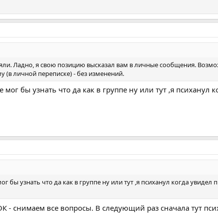
оняли. Ладно, я свою позицию высказал вам в личные сообщения. Возмож
у (в личной переписке) - без изменений.
е мог бы узнать что да как в группе ну или тут ,я психанул
мог бы узнать что да как в группе ну или тут ,я психанул когда увидел
 ОК - снимаем все вопросы. В следующий раз сначала тут псих