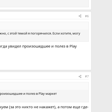
#6
но, с этой темой я погорячился. Если хотите, могу
 когда увидел произошедшее и полез в Play
#7
 произошедшее и полез в Play маркет
уем (за это никто не накажет), а потом еще где-