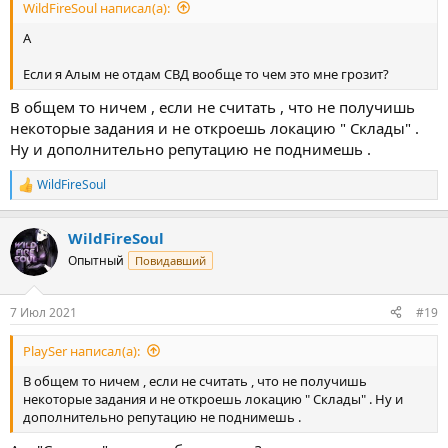
WildFireSoul написал(а):
А
Если я Алым не отдам СВД вообще то чем это мне грозит?
В общем то ничем , если не считать , что не получишь
некоторые задания и не откроешь локацию " Склады" .
Ну и дополнительно репутацию не поднимешь .
WildFireSoul
Р
е
а
WildFireSoul
к
ц
Опытный
Повидавший
и
и
:
7 Июл 2021
#19
PlaySer написал(а):
В общем то ничем , если не считать , что не получишь
некоторые задания и не откроешь локацию " Склады" . Ну и
дополнительно репутацию не поднимешь .