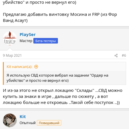
убийство" и просто не вернул его)
Предлагаю добавить винтовку Мосина и FRP (из Фор
Ванд Асаут)
PlaySer
Мастер
Бета-тестеры
9 Мар 2021
#6
Kit написал(а):
Я использую СВД которое вибрал на задании "Ордер на
убийство" и просто не вернул его)
И из-за этого не открыл локацию "Склады" ...СВД можно
купить за знаки в игре , дальше по сюжету , а вот
локацию больше не откроешь ..Такой себе поступок ..))
Kit
Опытный
Повидавший