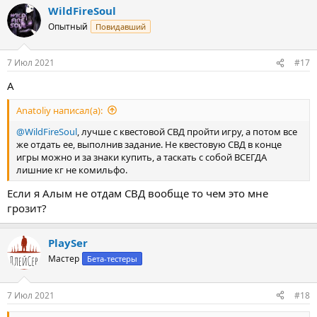
WildFireSoul
к
ц
Опытный
Повидавший
и
и
:
7 Июл 2021
#17
А
Anatoliy написал(а):
@WildFireSoul
, лучше с квестовой СВД пройти игру, а потом все
же отдать ее, выполнив задание. Не квестовую СВД в конце
игры можно и за знаки купить, а таскать с собой ВСЕГДА
лишние кг не комильфо.
Если я Алым не отдам СВД вообще то чем это мне
грозит?
PlaySer
Мастер
Бета-тестеры
7 Июл 2021
#18