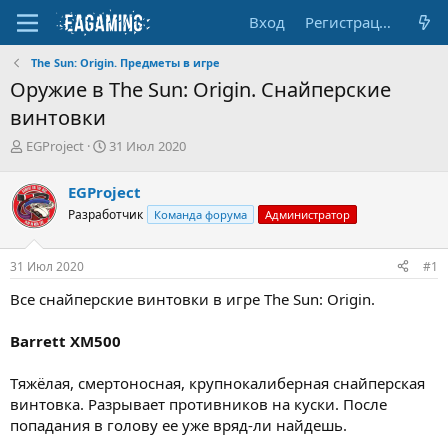
Вход
Регистрация
The Sun: Origin. Предметы в игре
Оружие в The Sun: Origin. Снайперские
винтовки
А
Д
EGProject
31 Июл 2020
в
а
т
т
EGProject
о
а
Разработчик
Команда форума
Администратор
р
н
т
а
е
ч
31 Июл 2020
#1
м
а
ы
л
Все снайперские винтовки в игре The Sun: Origin.
а
Barrett XM500
Тяжёлая, смертоносная, крупнокалиберная снайперская
винтовка. Разрывает противников на куски. После
попадания в голову ее уже вряд-ли найдешь.