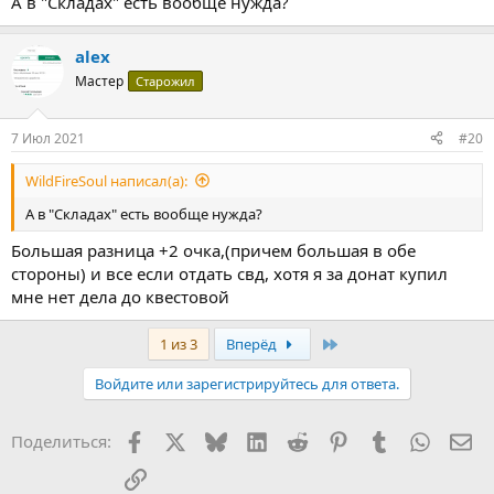
А в "Складах" есть вообще нужда?
alex
Мастер
Старожил
7 Июл 2021
#20
WildFireSoul написал(а):
А в "Складах" есть вообще нужда?
Большая разница +2 очка,(причем большая в обе
стороны) и все если отдать свд, хотя я за донат купил
мне нет дела до квестовой
Last
1 из 3
Вперёд
Войдите или зарегистрируйтесь для ответа.
Facebook
X (Twitter)
Bluesky
LinkedIn
Reddit
Pinterest
Tumblr
WhatsA
Эл
Поделиться:
Ссылка