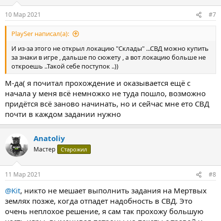
10 Мар 2021
#7
PlaySer написал(а):
И из-за этого не открыл локацию "Склады" ...СВД можно купить
за знаки в игре , дальше по сюжету , а вот локацию больше не
откроешь ..Такой себе поступок ..))
М-да( я почитал прохождение и оказывается ещё с
начала у меня всё немножко не туда пошло, возможно
придётся всё заново начинать, но и сейчас мне ето СВД
почти в каждом задании нужно
Anatoliy
Мастер
Старожил
11 Мар 2021
#8
@Kit
, никто не мешает выполнить задания на Мертвых
землях позже, когда отпадет надобность в СВД. Это
очень неплохое решение, я сам так прохожу большую