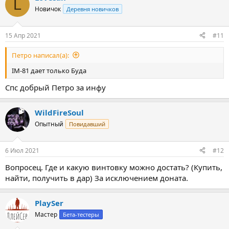
L
Новичок
Деревня новичков
15 Апр 2021
#11
Петро написал(а):
IM-81 дает только Буда
Спс добрый Петро за инфу
WildFireSoul
Опытный
Повидавший
6 Июл 2021
#12
Вопросец. Где и какую винтовку можно достать? (Купить,
найти, получить в дар) За исключением доната.
PlaySer
Мастер
Бета-тестеры