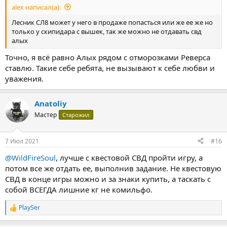
alex написал(а):
Лесник СЛ8 может у него в продаже попасться или же ее же но
только у скипидара с вышек, так же можно не отдавать свд
алых
Точно, я всё равно Алых рядом с отморозками Реверса
ставлю. Такие себе ребята, не вызывают к себе любви и
уважения.
Anatoliy
Мастер
Старожил
7 Июл 2021
#16
@WildFireSoul
, лучше с квестовой СВД пройти игру, а
потом все же отдать ее, выполнив задание. Не квестовую
СВД в конце игры можно и за знаки купить, а таскать с
собой ВСЕГДА лишние кг не комильфо.
PlaySer
Р
е
а