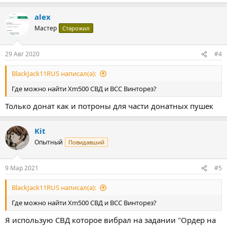
alex
Мастер
Старожил
29 Авг 2020
#4
BlackJack11RUS написал(а):
Где можно найти Xm500 СВД и ВСС Винторез?
Только донат как и потроны для части донатных пушек
Kit
Опытный
Повидавший
9 Мар 2021
#5
BlackJack11RUS написал(а):
Где можно найти Xm500 СВД и ВСС Винторез?
Я использую СВД которое вибрал на задании "Ордер на