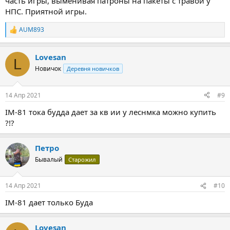
часть игры, выменивая патроны на пакеты с травой у
НПС. Приятной игры.
AUM893
Р
е
а
Lovesan
к
L
ц
Новичок
Деревня новичков
и
и
:
14 Апр 2021
#9
IM-81 тока будда дает за кв ии у леснмка можно купить
?!?
Петро
Бывалый
Старожил
14 Апр 2021
#10
IM-81 дает только Буда
Lovesan