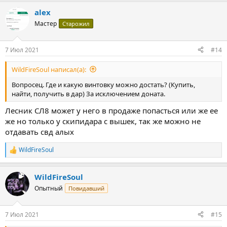
а
alex
к
ц
Мастер
Старожил
и
и
:
7 Июл 2021
#14
WildFireSoul написал(а):
Вопросец. Где и какую винтовку можно достать? (Купить,
найти, получить в дар) За исключением доната.
Лесник СЛ8 может у него в продаже попасться или же ее
же но только у скипидара с вышек, так же можно не
отдавать свд алых
WildFireSoul
Р
е
а
WildFireSoul
к
ц
Опытный
Повидавший
и
и
:
7 Июл 2021
#15