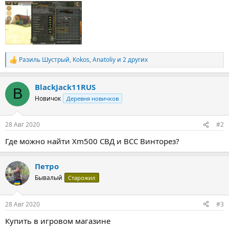
Разиль Шустрый
,
Kokos
,
Anatoliy
и 2 других
Р
е
а
BlackJack11RUS
к
B
ц
Новичок
Деревня новичков
и
и
:
28 Авг 2020
#2
Где можно найти Xm500 СВД и ВСС Винторез?
Петро
Бывалый
Старожил
28 Авг 2020
#3
Купить в игровом магазине