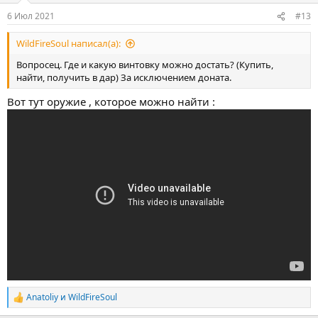
6 Июл 2021
#13
WildFireSoul написал(а):
Вопросец. Где и какую винтовку можно достать? (Купить,
найти, получить в дар) За исключением доната.
Вот тут оружие , которое можно найти :
Anatoliy
и
WildFireSoul
Р
е