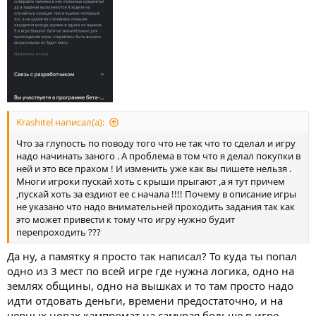
Krashitel написал(а):
Что за глупость по поводу того что не так что то сделал и игру
надо начинать заного . А проблема в том что я делал покупки в
ней и это все прахом ! И изменить уже как вы пишете нельзя .
Многи игроки пускай хоть с крыши прыгают ,а я тут причем
,пускай хоть за ездиют ее с начала !!!! Почему в описание игры
не указано что надо внимательней проходить задания так как
это может привести к тому что игру нужно будит
перепроходить ???
Да ну, а памятку я просто так написал? То куда ты попал
одно из 3 мест по всей игре где нужна логика, одно на
землях общины, одно на вышках и то там просто надо
идти отдовать деньги, времени предостаточно, и на
черных норах кампромат на самурая больше в игре