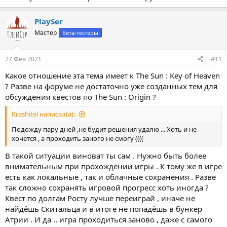
PlaySer
Мастер
Бета-тестеры
27 Фев 2021
#11
Какое отношение эта тема имеет к The Sun : Key of Heaven
? Разве на форуме не достаточно уже созданных тем для
обсуждения квестов по The Sun : Origin ?
Krashitel написал(а):
Подожду пару дней ,не будит решения удалю ... Хоть и не
хочется , а проходить заного не смогу ((((
В такой ситуации виноват ты сам . Нужно быть более
внимательным при прохождении игры . К тому же в игре
есть как локальные , так и облачные сохранения . Разве
так сложно сохранять игровой прогресс хоть иногда ?
Квест по долгам Росту лучше переиграй , иначе не
найдёшь Скитальца и в итоге не попадёшь в бункер
Атрии . И да .. игра проходиться заново , даже с самого