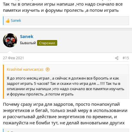
Так ты в описании игры напиши ,что надо сначало все
памятки изучить и форумы пролесть ,а потом играть
Sanek
Р
е
а
Sanek
к
ц
Бывалый
Старожил
и
и
:
27 Фев 2021
#15
Krashitel написал(а):
Я до этого месяц играл , а сейчас я должен все бросить и как
задрот играть 5 часов? Так и скажи что игра для ... !!!! Так ты в
описании игры напиши ,что надо сначало все памятки изучить
и форумы пролесть ,а потом играть
Почему сразу игра для задротов, просто понапокупай
энергетиков и бегай, только знай меру в использовании
и рассчитывай действие энергетиков по времени, и
пожалуйста не бомби тут, не делай виноватыми других