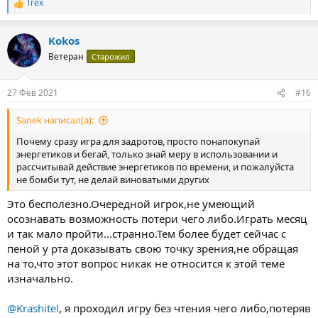
Trex
Р
е
а
Kokos
к
ц
Ветеран
Старожил
и
и
:
27 Фев 2021
#16
Sanek написал(а):
Почему сразу игра для задротов, просто понапокупай
энергетиков и бегай, только знай меру в использовании и
рассчитывай действие энергетиков по времени, и пожалуйста
не бомби тут, не делай виноватыми других
Это бесполезно.Очередной игрок,не умеющий
осознавать возможность потери чего либо.Играть месяц
и так мало пройти...странно.Тем более будет сейчас с
пеной у рта доказывать свою точку зрения,не обращая
на то,что этот вопрос никак не относится к этой теме
изначально.
@Krashitel
, я проходил игру без чтения чего либо,потеряв