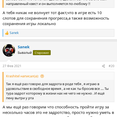
направленый квест и он выполняется по-любому !!
А тебя никак не волнует тот факт,что в игре есть 10
слотов для сохранения прогресса,а также возможность
сохранения игры локально
Sanek
Р
е
а
Sanek
к
ц
Бывалый
Старожил
и
и
:
27 Фев 2021
#20
Krashitel написал(а):
Так я ещё раз говорю для задрота в роде тебя , я играю в
удовольствие в свободное время , а не как ты бросив все .... Ты
тура задрот которому в жизни нах не чего не нужно . И ещё
пену вытри у рта
А мы ещё раз говорим что способность пройти игру за
несколько часов это не задротство, просто нужно уметь в