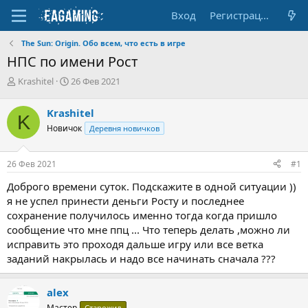
Вход
Регистрация
The Sun: Origin. Обо всем, что есть в игре
НПС по имени Рост
А
Д
Krashitel
26 Фев 2021
в
а
т
т
Krashitel
K
о
а
Новичок
Деревня новичков
р
н
т
а
е
ч
26 Фев 2021
#1
м
а
ы
л
Доброго времени суток. Подскажите в одной ситуации ))
а
я не успел принести деньги Росту и последнее
сохранение получилось именно тогда когда пришло
сообщение что мне ппц ... Что теперь делать ,можно ли
исправить это проходя дальше игру или все ветка
заданий накрылась и надо все начинать сначала ???
alex
Мастер
Старожил