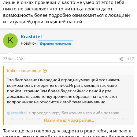
лишь в очках прокачки и как то не умер от этого.Тебя
никто не заставляет что то читать,а просто дают
возможность более подробно ознакомиться с локацией
и ситуацией,происходящей на ней.
Krashitel
K
Новичок
Деревня новичков
27 Фев 2021
#17
Kokos написал(а):
Это бесполезно.Очередной игрок,не умеющий осознавать
возможность потери чего либо.Играть месяц и так мало
пройти...странно.Тем более будет сейчас с пеной у рта
доказывать свою точку зрения,не обращая на то,что этот
вопрос никак не относится к этой теме изначально.
@Krashitel
, я проходил игру без чтения чего либо,потеряв
лишь в очках прокачки и как то не умер от этого.Тебя никто не
Нажмите для раскрытия...
заставляет что то читать,а просто дают возможность более
подробно ознакомиться с локацией и
Так я ещё раз говорю для задрота в роде тебя , я играю в
ситуацией,происходящей на ней.
удовольствие в свободное время , а не как ты бросив все