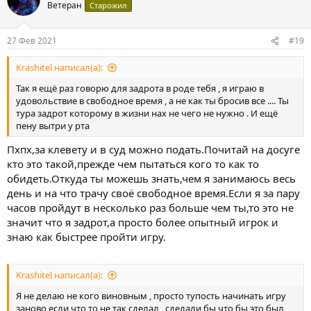
Ветеран
Старожил
27 Фев 2021
#19
Krashitel написал(а):
Так я ещё раз говорю для задрота в роде тебя , я играю в
удовольствие в свободное время , а не как ты бросив все .... Ты
тура задрот которому в жизни нах не чего не нужно . И ещё
пену вытри у рта
Пхпх,за клевету и в суд можно подать.Почитай на досуге
кто это такой,прежде чем пытаться кого то как то
обидеть.Откуда ты можешь знать,чем я занимаюсь весь
день и на что трачу своё свободное время.Если я за пару
часов пройдут в несколько раз больше чем ты,то это не
значит что я задрот,а просто более опытный игрок и
знаю как быстрее пройти игру.
Krashitel написал(а):
Я не делаю не кого виновным , просто тупость начинать игру
заново если что то не так сделал , сделали бы что бы это был