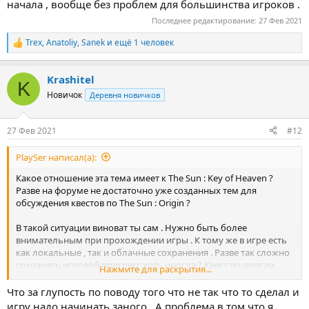
начала , вообще без проблем для большинства игроков .
Последнее редактирование:
27 Фев 2021
Trex
,
Anatoliy
,
Sanek
и ещё 1 человек
Р
е
а
Krashitel
к
K
ц
Новичок
Деревня новичков
и
и
:
27 Фев 2021
#12
PlaySer написал(а):
Какое отношение эта тема имеет к The Sun : Key of Heaven ?
Разве на форуме не достаточно уже созданных тем для
обсуждения квестов по The Sun : Origin ?
В такой ситуации виноват ты сам . Нужно быть более
внимательным при прохождении игры . К тому же в игре есть
как локальные , так и облачные сохранения . Разве так сложно
сохранять игровой прогресс хоть иногда ? Квест по долгам
Нажмите для раскрытия...
Росту лучше переиграй , иначе не найдёшь Скитальца и в
итоге не попадёшь в бункер Атрии . И да .. игра проходиться
Что за глупость по поводу того что не так что то сделал и
заново , даже с самого начала , вообще без проблем для
игру надо начинать заного . А проблема в том что я