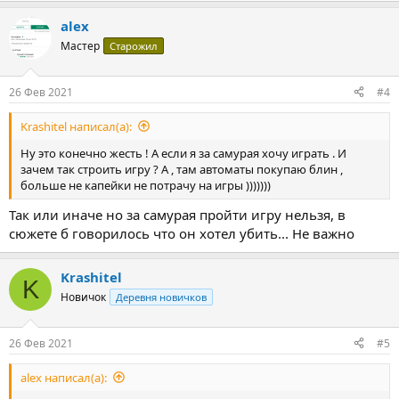
alex
Мастер
Старожил
26 Фев 2021
#4
Krashitel написал(а):
Ну это конечно жесть ! А если я за самурая хочу играть . И
зачем так строить игру ? А , там автоматы покупаю блин ,
больше не капейки не потрачу на игры )))))))
Так или иначе но за самурая пройти игру нельзя, в
сюжете б говорилось что он хотел убить... Не важно
Krashitel
K
Новичок
Деревня новичков
26 Фев 2021
#5
alex написал(а):