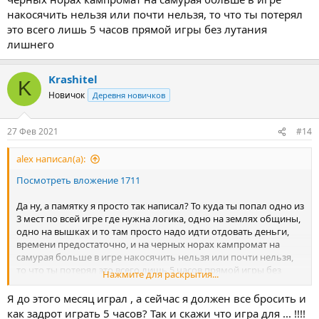
накосячить нельзя или почти нельзя, то что ты потерял
это всего лишь 5 часов прямой игры без лутания
лишнего
Krashitel
K
Новичок
Деревня новичков
27 Фев 2021
#14
alex написал(а):
Посмотреть вложение 1711
Да ну, а памятку я просто так написал? То куда ты попал одно из
3 мест по всей игре где нужна логика, одно на землях общины,
одно на вышках и то там просто надо идти отдовать деньги,
времени предостаточно, и на черных норах кампромат на
самурая больше в игре накосячить нельзя или почти нельзя,
то что ты потерял это всего лишь 5 часов прямой игры без
Нажмите для раскрытия...
лутания лишнего
Я до этого месяц играл , а сейчас я должен все бросить и
как задрот играть 5 часов? Так и скажи что игра для ... !!!!