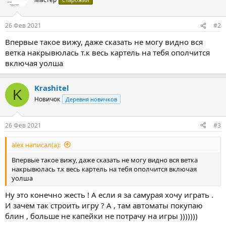
26 Фев 2021
#2
Впервые такое вижу, даже сказать не могу видно вся
ветка накрывюлась т.к весь картель на тебя ополчится
включая уолша
Krashitel
K
Новичок
Деревня новичков
26 Фев 2021
#3
alex написал(а):
Впервые такое вижу, даже сказать не могу видно вся ветка
накрывюлась т.к весь картель на тебя ополчится включая
уолша
Ну это конечно жесть ! А если я за самурая хочу играть .
И зачем так строить игру ? А , там автоматы покупаю
блин , больше не капейки не потрачу на игры )))))))