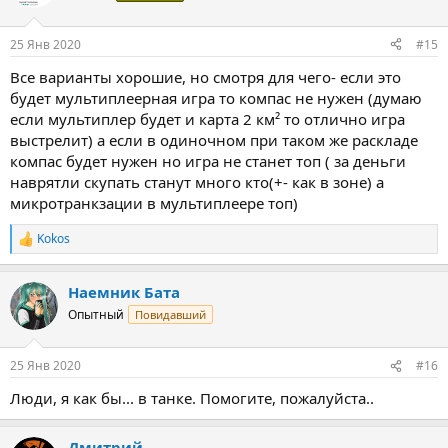
25 Янв 2020
#15
Все варианты хорошие, но смотря для чего- если это
будет мультиплеерная игра то компас не нужен (думаю
если мультиплер будет и карта 2 км² то отлично игра
выстрелит) а если в одиночном при таком же раскладе
компас будет нужен но игра не станет топ ( за деньги
наврятли скупать станут много кто(+- как в зоне) а
микротранкзации в мультиплеере топ)
Kokos
Р
е
а
Наемник Бата
к
ц
Опытный
Повидавший
и
и
:
25 Янв 2020
#16
Люди, я как бы... в танке. Помогите, пожалуйста..
Дмитрий