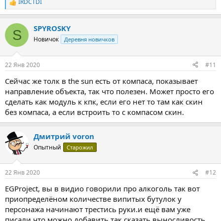
IRDCTDI
Р
е
а
SPYROSKY
к
S
ц
Новичок
Деревня новичков
и
и
:
22 Янв 2020
#11
Сейчас же толк в the sun есть от компаса, показывает
направление объекта, так что полезен. Может просто его
сделать как модуль к кпк, если его нет то там как скин
без компаса, а если встроить то с компасом скин.
Дмитрий voron
Опытный
Старожил
22 Янв 2020
#12
EGProject, вы в видио говорили про алкоголь так вот
приопределёном количестве випитых бутулок у
персонажа начинают трестись руки.и ещё вам уже
писали что можно добавить так сказать выносливость