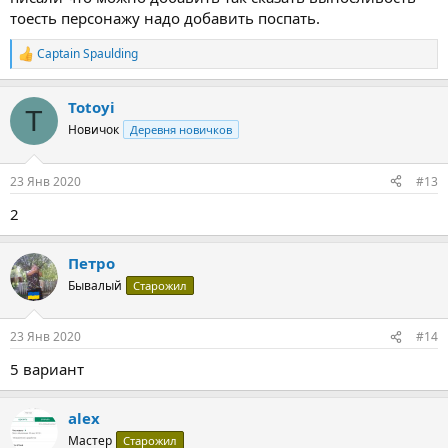
тоесть персонажу надо добавить поспать.
Captain Spaulding
Р
е
а
Totoyi
к
T
ц
Новичок
Деревня новичков
и
и
:
23 Янв 2020
#13
2
Петро
Бывалый
Старожил
23 Янв 2020
#14
5 вариант
alex
Мастер
Старожил