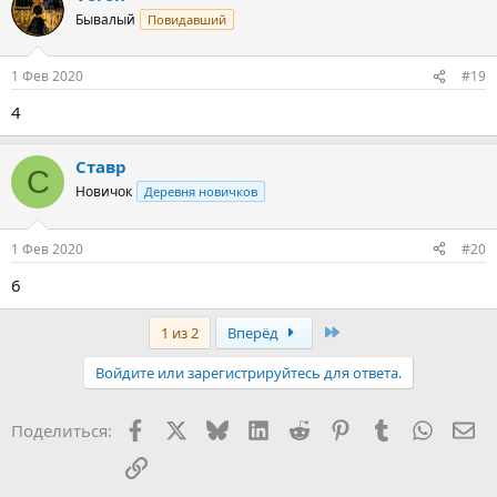
Бывалый
Повидавший
1 Фев 2020
#19
4
Ставр
С
Новичок
Деревня новичков
1 Фев 2020
#20
6
Last
1 из 2
Вперёд
Войдите или зарегистрируйтесь для ответа.
Facebook
X (Twitter)
Bluesky
LinkedIn
Reddit
Pinterest
Tumblr
WhatsA
Эл
Поделиться:
Ссылка