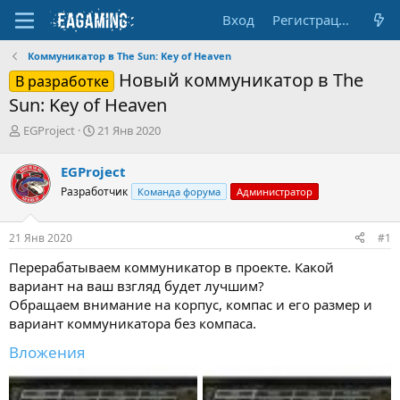
Вход
Регистрация
Коммуникатор в The Sun: Key of Heaven
Новый коммуникатор в The
В разработке
Sun: Key of Heaven
А
Д
EGProject
21 Янв 2020
в
а
т
т
EGProject
о
а
Разработчик
Команда форума
Администратор
р
н
т
а
е
ч
21 Янв 2020
#1
м
а
ы
л
Перерабатываем коммуникатор в проекте. Какой
а
вариант на ваш взгляд будет лучшим?
Обращаем внимание на корпус, компас и его размер и
вариант коммуникатора без компаса.
Вложения