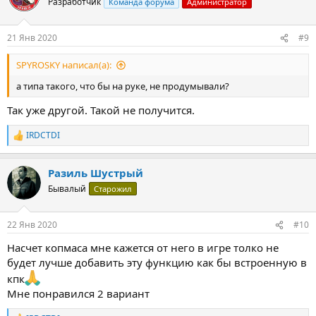
Разработчик
Команда форума
Администратор
21 Янв 2020
#9
SPYROSKY написал(а):
а типа такого, что бы на руке, не продумывали?
Так уже другой. Такой не получится.
IRDCTDI
Р
е
а
Разиль Шустрый
к
ц
Бывалый
Старожил
и
и
:
22 Янв 2020
#10
Насчет копмаса мне кажется от него в игре толко не
будет лучше добавить эту функцию как бы встроенную в
кпк
Мне понравился 2 вариант