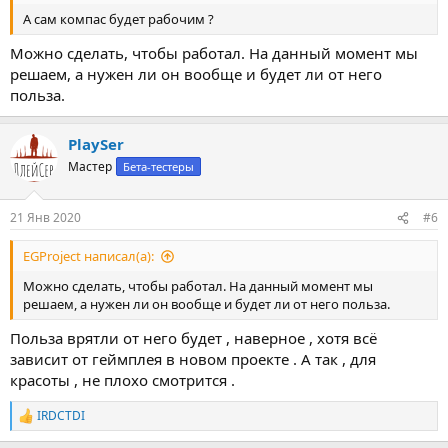
А сам компас будет рабочим ?
Можно сделать, чтобы работал. На данный момент мы
решаем, а нужен ли он вообще и будет ли от него
польза.
PlaySer
Мастер
Бета-тестеры
21 Янв 2020
#6
EGProject написал(а):
Можно сделать, чтобы работал. На данный момент мы
решаем, а нужен ли он вообще и будет ли от него польза.
Польза врятли от него будет , наверное , хотя всё
зависит от геймплея в новом проекте . А так , для
красоты , не плохо смотрится .
IRDCTDI
Р
е