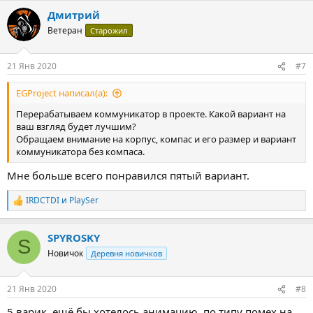
а
Дмитрий
к
ц
Ветеран
Старожил
и
и
:
21 Янв 2020
#7
EGProject написал(а):
Перерабатываем коммуникатор в проекте. Какой вариант на
ваш взгляд будет лучшим?
Обращаем внимание на корпус, компас и его размер и вариант
коммуникатора без компаса.
Мне больше всего понравился пятый вариант.
IRDCTDI
и
PlaySer
Р
е
а
SPYROSKY
к
S
ц
Новичок
Деревня новичков
и
и
:
21 Янв 2020
#8
5 варик, ещё бы хотелось анимацию, по типу помех на