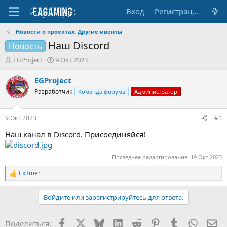
Вход
Регистрация
Новости о проектах. Другие ивенты
Наш Discord
Новость
А
Д
EGProject
9 Окт 2023
в
а
т
т
EGProject
о
а
Разработчик
Команда форума
Администратор
р
н
т
а
е
ч
9 Окт 2023
#1
м
а
ы
л
Наш канал в Discord. Присоединяйся!
а
Последнее редактирование:
19 Окт 2023
Ex3mer
Р
е
а
Войдите или зарегистрируйтесь для ответа.
к
ц
и
Facebook
X (Twitter)
Bluesky
LinkedIn
Reddit
Pinterest
Tumblr
WhatsA
Эл
Поделиться:
и