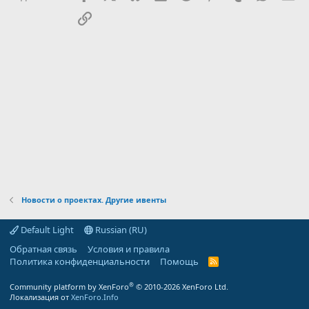
:
Ссылка
Новости о проектах. Другие ивенты
Default Light
Russian (RU)
Обратная связь
Условия и правила
Политика конфиденциальности
Помощь
R
S
S
®
Community platform by XenForo
© 2010-2026 XenForo Ltd.
Локализация от
XenForo.Info