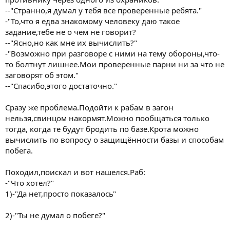
--"Странно,я думал у тебя все проверенные ребята."
-"То,что я едва знакомому человеку даю такое
задание,тебе не о чем не говорит?
--"Ясно,но как мне их вычислить?"
-"Возможно при разговоре с ними на тему обороны,что-
то болтнут лишнее.Мои проверенные парни ни за что не
заговорят об этом."
--"Спасибо,этого достаточно."
Сразу же проблема.Подойти к рабам в загон
нельзя,свинцом накормят.Можно пообщаться только
тогда, когда те будут бродить по базе.Крота можно
вычислить по вопросу о защищённости базы и способам
побега.
Походил,поискал и вот нашелся.Раб:
-"Что хотел?"
1)-"Да нет,просто показалось"
2)-"Ты не думал о побеге?"