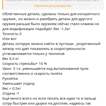
показатели точности. Однако из за кустарного производства в
условиях Пустоши, вес данного изделия превышает все
Нажмите для раскрытия...
разумные показатели. Предназначен для установки на
кастоммные модели АК-47. Не универсален, так что другие
Облегченные детали, сделаны только для конкретного
модели оружия улучшить с помощью сего девайса не
оружия , но можно и разобрать детали для другого
получится. Спрашивайте затыльники у техников Пустоши.
оружия раньше было оружием сейчас стало хламом но
Характеристики:
для модификации подойдёт. Вес -1,3кг
Точность: +5.
Точность-3
Дальность: +10.
Или вот
Вес, кг: 2.
Вот в таком виде пожалуйста все Ваши идеи. Что то
Деталь которую можно найти в пустоши , укороченный
обязательно уйдет в игру. Но выискивать крупицы нужной
затвор что даёт показатель в скорострельности
инфы в целой куче текста - врагу не пожелаешь. Пожалейте
устанавливается только у техников
наше зрение ))).
Вес 0,5 кг
Скорость стрельбы+ 10 %
Урон- 5 т.к. уменьшается ход выталкивания пули
соответственно и скорость полёта
Рукоятка
Уменьшает отдачу
Вес + 0,5кг
Отдача -7
Ещё много всего но если писать все идеи то я пальце
сотру быстрее или дырки на дисплее, надеюсь так