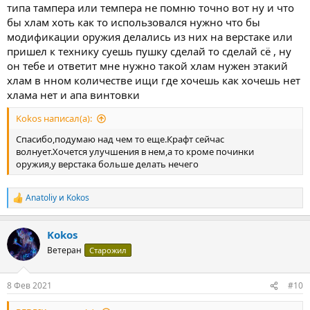
типа тампера или темпера не помню точно вот ну и что
бы хлам хоть как то использовался нужно что бы
модификации оружия делались из них на верстаке или
пришел к технику суешь пушку сделай то сделай сё , ну
он тебе и ответит мне нужно такой хлам нужен этакий
хлам в нном количестве ищи где хочешь как хочешь нет
хлама нет и апа винтовки
Kokos написал(а):
Спасибо,подумаю над чем то еще.Крафт сейчас
волнует.Хочется улучшения в нем,а то кроме починки
оружия,у верстака больше делать нечего
Anatoliy
и
Kokos
Р
е
а
Kokos
к
ц
Ветеран
Старожил
и
и
:
8 Фев 2021
#10