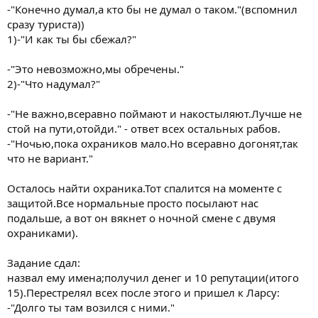
-"Конечно думал,а кто бы не думал о таком."(вспомнил
сразу туриста))
1)-"И как ты бы сбежал?"
-"Это невозможно,мы обречены."
2)-"Что надумал?"
-"Не важно,всеравно поймают и накостыляют.Лучше не
стой на пути,отойди." - ответ всех остальных рабов.
-"Ночью,пока охраников мало.Но всеравно догонят,так
что не вариант."
Осталось найти охраника.Тот спалится на моменте с
защитой.Все нормальные просто посылают нас
подальше, а вот он вякнет о ночной смене с двумя
охраниками).
Задание сдал:
назвал ему имена;получил денег и 10 репутации(итого
15).Перестрелял всех после этого и пришел к Ларсу:
-"Долго ты там возился с ними."