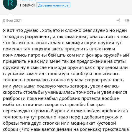
R
ц
Новичок
Деревня новичков
и
и
:
8 Фев 2021
#9
Я вот что думаю , хоть это и сложно реализуемо но идеи
то кидать разрешено , и так сама идея , она состоит в том
что бы использовать хлам в модификации оружия тут
поменял там нацепил здесь прицепить штык нож и
кончились патроны бей штыком или фонарь оружейный
прицепить на ак или м4а4 так же предложение на статы
оружия ну в смысле на моды оружия как с прицелом или
глушаком заменил ствольную коробку и повысилась
точность понизилась отдача и упала скорострельность
или уменьшил ходовую часть затвора , увеличилась
скорость стрельбы уменьшилась точность и увеличился
разброс (и пока не забыл дробовик протекта вообще
имба т.к. отличная скорость стрельбы быстрая
перезарядка огромный урон и отличная(для дробовика )
точность ну тут реально надо нерф ) добавьте ружья и
обрезы типа двух стволки или модификат кустовой
сборки ( что называется делали на коленках) трехстволка