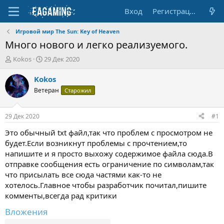
Вход
Регистрация
Игровой мир The Sun: Key of Heaven
Много нового и легко реализуемого.
А
Д
Kokos
29 Дек 2020
в
а
т
т
Kokos
о
а
Ветеран
Старожил
р
н
т
а
е
ч
29 Дек 2020
#1
м
а
ы
л
Это обычный txt файл,так что проблем с просмотром не
а
будет.Если возникнут проблемы с прочтением,то
напишите и я просто выхожу содержимое файла сюда.В
отправке сообщения есть ограничение по символам,так
что присылать все сюда частями как-то не
хотелось.Главное чтобы разработчик почитал,пишите
комменты,всегда рад критики
Вложения