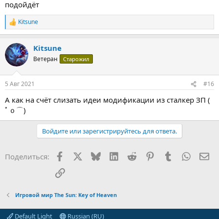
подойдёт
Kitsune
Р
е
а
Kitsune
к
ц
Ветеран
Старожил
и
и
:
5 Авг 2021
#16
А как на счёт слизать идеи модификации из сталкер ЗП (
ﾟｏ⌒)
Войдите или зарегистрируйтесь для ответа.
Facebook
X (Twitter)
Bluesky
LinkedIn
Reddit
Pinterest
Tumblr
WhatsA
Эл
Поделиться:
Ссылка
Игровой мир The Sun: Key of Heaven
Default Light
Russian (RU)