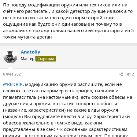
По поводу модификации оружия или техников или на
счёт чего расписать , и какой детектор лучше из всех а то
не понятно их так много один норм второй тоже
ощущение как будто они одинаковые и почему то в
аномалиях я нахожу только вашего хейтера который из 5
точки мутанта достан
Anatoliy
Мастер
Старожил
8 Фев 2021
#12
@REDRIK
, модификацию оружия распишите, если не
сложно. в зе сан например есть прицел, тыльник и
пламегаситель (на кастомные ак). есть схожие обвесы на
другие виды оружия. вот какие конкретно обвесы
(название, характеристики) на какие виды оружия
(модель) Вы предлагаете ввести в игру. Характеристики
обвесов желательно в том же виде, как они
представлены в зе сан: + к основным характеристикам
оружия, - к основным характеристикам, вес. По поводу