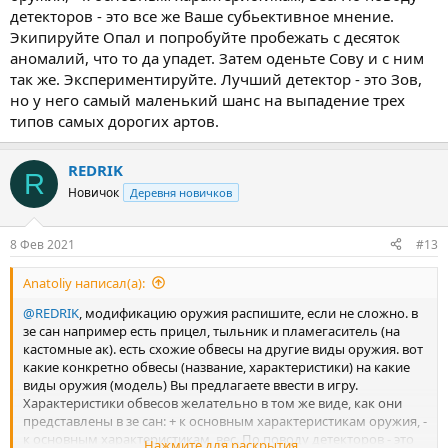
детекторов - это все же Ваше субьективное мнение.
Экипируйте Опал и попробуйте пробежать с десяток
аномалий, что то да упадет. Затем оденьте Сову и с ним
так же. Экспериментируйте. Лучший детектор - это Зов,
но у него самый маленький шанс на выпадение трех
типов самых дорогих артов.
REDRIK
R
Новичок
Деревня новичков
8 Фев 2021
#13
Anatoliy написал(а):
@REDRIK
, модификацию оружия распишите, если не сложно. в
зе сан например есть прицел, тыльник и пламегаситель (на
кастомные ак). есть схожие обвесы на другие виды оружия. вот
какие конкретно обвесы (название, характеристики) на какие
виды оружия (модель) Вы предлагаете ввести в игру.
Характеристики обвесов желательно в том же виде, как они
представлены в зе сан: + к основным характеристикам оружия, -
к основным характеристикам, вес. По поводу детекторов - это
Нажмите для раскрытия...