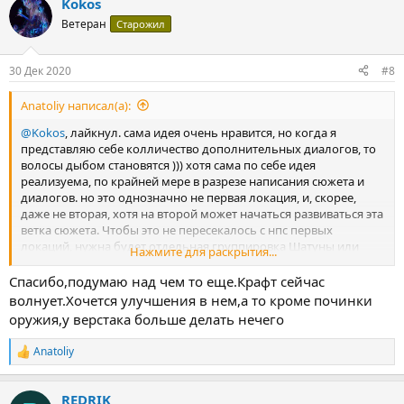
Kokos
уже собранных предметов.Зачем покупать аккумуляторы,если
Ветеран
Старожил
в пустоше их так много.Желательно вообще сделать их очень
редким лутом или даже полностью заменить на фонарики.Это
значительно увеличит нужду к подходу к верстаку не только
30 Дек 2020
#8
ради починки автоматов.На данный момент,в TSO нет такой
нужды в верстаке,пока не решишь накопить себе еще 1
Anatoliy написал(а):
миллион,через починку оружия.
@Kokos
, лайкнул. сама идея очень нравится, но когда я
представляю себе колличество дополнительных диалогов, то
волосы дыбом становятся ))) хотя сама по себе идея
реализуема, по крайней мере в разрезе написания сюжета и
диалогов. но это однозначно не первая локация, и, скорее,
даже не вторая, хотя на второй может начаться развиваться эта
ветка сюжета. Чтобы это не пересекалось с нпс первых
локаций, нужна будет отдельная группировка Шатуны или
Нажмите для раскрытия...
другие беспризорники. Если прописывать включение диалогов
на присоединение вообще всем нпс, то это отложит выход
Спасибо,подумаю над чем то еще.Крафт сейчас
старта еще на полгода ))) но в общем и целом идеи и сюжеты
волнует.Хочется улучшения в нем,а то кроме починки
бросайте, не стесняйтесь. возможно, некоторые будете сами
оружия,у верстака больше делать нечего
реализовывать и тогда Вы меня поймете насчет диалогов ))) но
это не повод не делать игровой мир лучше, так что дерзайте. С
Anatoliy
Р
наступающими!
е
а
REDRIK
к