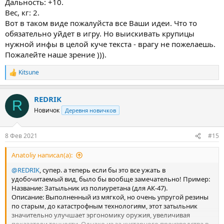
Дальность: +10.
Вес, кг: 2.
Вот в таком виде пожалуйста все Ваши идеи. Что то
обязательно уйдет в игру. Но выискивать крупицы
нужной инфы в целой куче текста - врагу не пожелаешь.
Пожалейте наше зрение ))).
Kitsune
Р
е
а
REDRIK
к
R
ц
Новичок
Деревня новичков
и
и
:
8 Фев 2021
#15
Anatoliy написал(а):
@REDRIK
, супер. а теперь если бы это все ужать в
удобочитаемый вид, было бы вообще замечательно! Пример:
Название: Затыльник из полиуретана (для АК-47).
Описание: Выполненный из мягкой, но очень упругой резины
по старым, до катастрофным технологиям, этот затыльник
значительно улучшает эргономику оружия, увеличивая