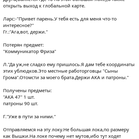
открыть выход к глобальной карте.
Ларс:-"Привет парень.У тебя есть для меня что-то
интересное?"
Гг.:"Ага,вот, держи."
Потерян предмет:
"Коммуникатор Фриза"
Л."Да уж,не сладко ему пришлось.Я дам тебе координаты
этих ублюдков.Это местные работорговцы "Сыны
Грома".Отомсти за моего брата.Держи АКА и патроны."
Получены предметы:
"АКА 47" 1 шт.
патроны 90 шт.
Г."Уже в пути за ними."
Отправляемся на эту локу.Не большая лока,по размеру
как Вышки.На локе почему нет мутов,ибо тут ходят