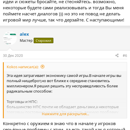
идеи и сюжеты бросайте, не стесняйтесь. возможно,
некоторые будете сами реализовывать и тогда Вы меня
поймете насчет диалогов ))) но это не повод не делать
игровой мир лучше, так что дерзайте. С наступающими!
alex
Мастер
Старожил
30 Дек 2020
#6
Kokos написал(а):
Эта идея затрагивает экономику самой игры.В начале игры вы
полный нищеброт,но вот ближе к середине становитесь
миллионером.Я решил решить эту несправедливость более
радикальным способом:
Торговцы и НПС:
большинство НПС почти не обладает деньгами,а некоторые
торговцы постоянно на мели.Эту,не столь важную проблему
Нажмите для раскрытия...
можно решить лишь увеличением количества злата наших
друзей:
Конкретно с оружием я знаю что в начале у игроков
*НПС - + 500-1000 знаков.
серьёзные проблемы с этим, да есть такой как я который