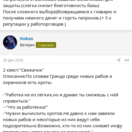
защиты.(слегка снизит боеготовность базы)
После сложного выбора)Возвращаемся к главарю и
получаем немного денег и горсть патронов.(+ 5 к
репутации у работорговцев.)
Kokos
Ветеран
Старожил
30 Дек 2020
#4
2 квест:"Свежачок"
Описание:По словам Гранда среди новых рабов и
охраников есть кроты.
-"Работка не из легких,но я думаю ты сможешь с ней
справиться."
--"Что за работёнка?"
-"Нужно вычислить кротов.Не давно к нам завезли
новых рабов и некоторые из них ведут себя
подозрительно.Возможно, кто-то из них сливает инфу
противнику через одного из охраников."