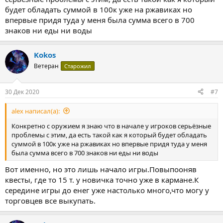
*Торговцы - +3000 - 5000 знаков.
будет обладать суммой в 100к уже на ржавиках но
впервые придя туда у меня была сумма всего в 700
Предметы:
знаков ни еды ни воды
Предметы в игре стоят копейки,что очень сильно влияет на
накопления таких сумм.В новой части игры эта
несправедливость только усиливается,в связи с выпадением
Kokos
целого оружия из врагов.Мой способ решения этой проблемы:
Ветеран
Старожил
Оружие - уменьшение цены оружия в 4-8 раз.
Хорошое оружие получаем из каждого мародера,так что такое
30 Дек 2020
#7
уменьшение значительно усложнит возможность быстро
разбогатеть.
alex написал(а):
Снаряжение - уменьшение цены в 2 раза.
Конкретно с оружием я знаю что в начале у игроков серьёзные
Снаряжение труднее достать, в основном лутая сундуки или
проблемы с этим, да есть такой как я который будет обладать
бункеры.Продажа снаряжения станет сразу менее
суммой в 100к уже на ржавиках но впервые придя туда у меня
привлекательно.
была сумма всего в 700 знаков ни еды ни воды
Провизия - увеличение цены на 50% и отсутствие возможности
Вот именно, но это лишь начало игры.Повыпооняв
находки качественной провизии просто на локе.
квесты, где то 15 т. у новичка точно уже в кармане.К
Серьезно,за прохождение TSO,я ни разу не покупал себе
середине игры до енег уже настолько много,что могу у
жрачки.Уже к середине игры её просто навалом.Старые
торговцев все выкупать.
консервы просто валяются в ящике из-за ненадобности.
Предметы - увеличение цены на 100% и уменьшение дропа