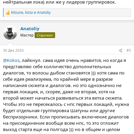
нейтральная лока) или же у лидеров группировок.
Kitsune
,
kista
и
Anatoliy
Р
е
а
Anatoliy
к
ц
Мастер
Старожил
и
и
:
30 Дек 2020
#5
@Kokos
, лайкнул. сама идея очень нравится, но когда я
представляю себе колличество дополнительных
диалогов, то волосы дыбом становятся ))) хотя сама по
себе идея реализуема, по крайней мере в разрезе
написания сюжета и диалогов. но это однозначно не
первая локация, и, скорее, даже не вторая, хотя на
второй может начаться развиваться эта ветка сюжета.
Чтобы это не пересекалось с нпс первых локаций, нужна
будет отдельная группировка Шатуны или другие
беспризорники. Если прописывать включение диалогов
на присоединение вообще всем нпс, то это отложит
выход старта еще на полгода ))) но в общем и целом