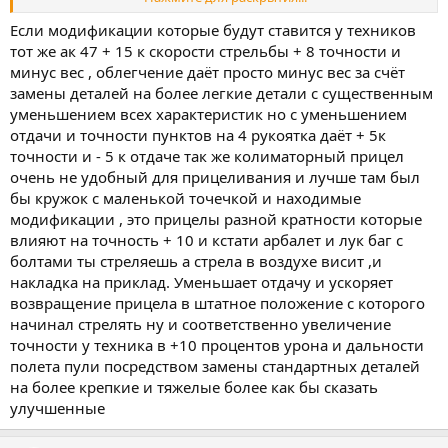
все же Ваше субьективное мнение. Экипируйте Опал и
попробуйте пробежать с десяток аномалий, что то да упадет.
Если модификации которые будут ставится у техников
Затем оденьте Сову и с ним так же. Экспериментируйте.
тот же ак 47 + 15 к скорости стрельбы + 8 точности и
Лучший детектор - это Зов, но у него самый маленький шанс на
минус вес , облегчение даёт просто минус вес за счёт
выпадение трех типов самых дорогих артов.
замены деталей на более легкие детали с существенным
уменьшением всех характеристик но с уменьшением
отдачи и точности пунктов на 4 рукоятка даёт + 5к
точности и - 5 к отдаче так же колиматорный прицел
очень не удобный для прицеливания и лучше там был
бы кружок с маленькой точечкой и находимые
модификации , это прицелы разной кратности которые
влияют на точность + 10 и кстати арбалет и лук баг с
болтами ты стреляешь а стрела в воздухе висит ,и
накладка на приклад. Уменьшает отдачу и ускоряет
возвращение прицела в штатное положение с которого
начинал стрелять ну и соответственно увеличение
точности у техника в +10 процентов урона и дальности
полета пули посредством замены стандартных деталей
на более крепкие и тяжелые более как бы сказать
улучшенные