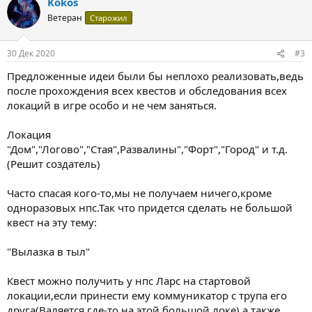
Kokos
Ветеран
Старожил
30 Дек 2020
#3
Предложенные идеи были бы неплохо реализовать,ведь
после прохождения всех квестов и обследования всех
локаций в игре особо и не чем заняться.
Локация
"Дом","Логово","Стая",Развалины","Форт","Город" и т.д.
(Решит создатель)
Часто спасая кого-то,мы не получаем ничего,кроме
одноразовых нпс.Так что придется сделать не большой
квест на эту тему:
"Вылазка в тыл"
Квест можно получить у нпс Ларс на стартовой
локации,если принести ему коммуникатор с трупа его
друга(Валяется где-то на этой большой локе),а также