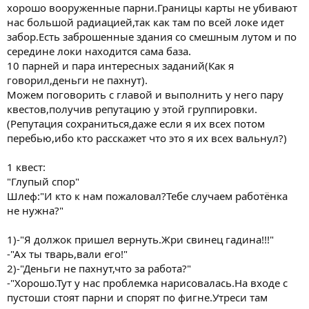
хорошо вооруженные парни.Границы карты не убивают
нас большой радиацией,так как там по всей локе идет
забор.Есть заброшенные здания со смешным лутом и по
середине локи находится сама база.
10 парней и пара интересных заданий(Как я
говорил,деньги не пахнут).
Можем поговорить с главой и выполнить у него пару
квестов,получив репутацию у этой группировки.
(Репутация сохраниться,даже если я их всех потом
перебью,ибо кто расскажет что это я их всех вальнул?)
1 квест:
"Глупый спор"
Шлеф:"И кто к нам пожаловал?Тебе случаем работёнка
не нужна?"
1)-"Я должок пришел вернуть.Жри свинец гадина!!!"
-"Ах ты тварь,вали его!"
2)-"Деньги не пахнут,что за работа?"
-"Хорошо.Тут у нас проблемка нарисовалась.На входе с
пустоши стоят парни и спорят по фигне.Утреси там