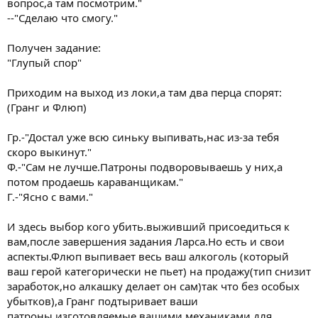
вопрос,а там посмотрим."
--"Сделаю что смогу."
Получен задание:
"Глупый спор"
Приходим на выход из локи,а там два перца спорят:
(Гранг и Флюп)
Гр.-"Достал уже всю синьку выпивать,нас из-за тебя
скоро выкинут."
Ф.-"Сам не лучше.Патроны подворовываешь у них,а
потом продаешь караванщикам."
Г.-"Ясно с вами."
И здесь выбор кого убить.выживший присоедиться к
вам,после завершения задания Ларса.Но есть и свои
аспекты.Флюп выпивает весь ваш алкоголь (который
ваш герой категорически не пьет) на продажу(тип снизит
заработок,но алкашку делает он сам)так что без особых
убытков),а Гранг подтыривает ваши
патроны,изготовляемые вашими механиками для