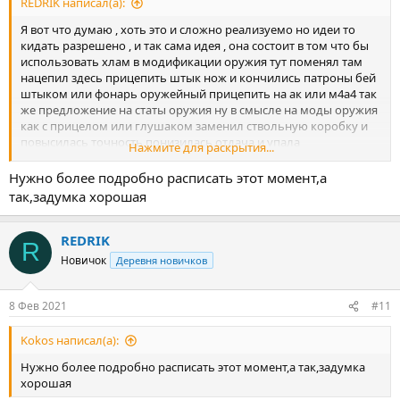
REDRIK написал(а):
Я вот что думаю , хоть это и сложно реализуемо но идеи то
кидать разрешено , и так сама идея , она состоит в том что бы
использовать хлам в модификации оружия тут поменял там
нацепил здесь прицепить штык нож и кончились патроны бей
штыком или фонарь оружейный прицепить на ак или м4а4 так
же предложение на статы оружия ну в смысле на моды оружия
как с прицелом или глушаком заменил ствольную коробку и
повысилась точность понизилась отдача и упала
Нажмите для раскрытия...
скорострельность или уменьшил ходовую часть затвора ,
увеличилась скорость стрельбы уменьшилась точность и
Нужно более подробно расписать этот момент,а
увеличился разброс (и пока не забыл дробовик протекта
так,задумка хорошая
вообще имба т.к. отличная скорость стрельбы быстрая
перезарядка огромный урон и отличная(для дробовика )
точность ну тут реально надо нерф ) добавьте ружья и обрезы
REDRIK
R
типа двух стволки или модификат кустовой сборки ( что
Новичок
Деревня новичков
называется делали на коленках) трехстволка типа тампера или
темпера не помню точно вот ну и что бы хлам хоть как то
использовался нужно что бы модификации оружия делались
8 Фев 2021
#11
из них на верстаке или пришел к технику суешь пушку сделай
то сделай сё , ну он тебе и ответит мне нужно такой хлам нужен
Kokos написал(а):
этакий хлам в нном количестве ищи где хочешь как хочешь
нет хлама нет и апа винтовки
Нужно более подробно расписать этот момент,а так,задумка
хорошая