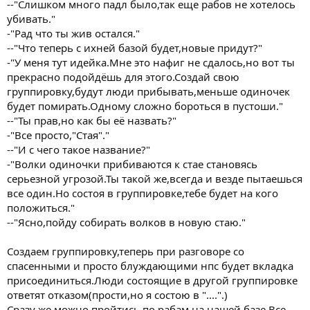
--"Слишком много падл было,так еще рабов не хотелось
убивать."
-"Рад что ты жив остался."
--"Что теперь с ихней базой будет,новые придут?"
-"У меня тут идейка.Мне это нафиг не сдалось,но вот ты
прекрасно подойдёшь для этого.Создай свою
группировку,будут люди прибывать,меньше одиночек
будет помирать.Одному сложно бороться в пустоши."
--"Ты прав,но как бы её назвать?"
-"Все просто,"Стая"."
--"И с чего такое название?"
-"Волки одиночки прибиваются к стае становясь
серьезной угрозой.Ты такой же,всегда и везде пытаешься
все один.Но состоя в группировке,тебе будет на кого
положиться."
--"Ясно,пойду собирать волков в новую стаю."
Создаем группировку,теперь при разговоре со
спасенными и просто блуждающими нпс будет вкладка
присоединиться.Люди состоящие в другой группировке
ответят отказом(прости,но я состою в "....".)
Сразу же можно пройтись по рабам на нашей базе.Все