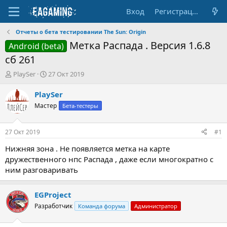
Вход
Регистрация
Отчеты о бета тестировании The Sun: Origin
Метка Распада . Версия 1.6.8
Android (beta)
сб 261
А
Д
PlaySer
27 Окт 2019
в
а
т
т
PlaySer
о
а
Мастер
Бета-тестеры
р
н
т
а
е
ч
27 Окт 2019
#1
м
а
ы
л
Нижняя зона . Не появляется метка на карте
а
дружественного нпс Распада , даже если многократно с
ним разговаривать
EGProject
Разработчик
Команда форума
Администратор