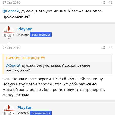
27 Окт 2019
#2
@Сергей
, думаю, я это уже чинил. У вас же не новое
прохождение?
PlaySer
Мастер
Бета-тестеры
27 Окт 2019
#3
EGProject написал(а):
@Сергей
, думаю, я это уже чинил. У вас же не новое
прохождение?
Нет . Новая игра с версии 1.6.7 сб 258 . Сейчас начну
новую игру с этой версии , только добираться до
Нижней зоны долго , быстро не получится проверить
метку Распада
PlaySer
Мастер
Бета-тестеры