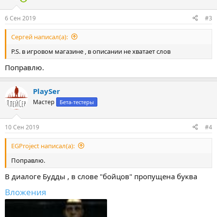
6 Сен 2019
#3
Сергей написал(а):
P.S. в игровом магазине , в описании не хватает слов
Поправлю.
PlaySer
Мастер
Бета-тестеры
10 Сен 2019
#4
EGProject написал(а):
Поправлю.
В диалоге Будды , в слове "бойцов" пропущена буква
Вложения