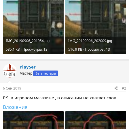
IMG_20190906_201954.jpg
IMG_20190906_202009.jpg
535.1 KB · Просмотры: 13
516.9 KB · Просмотры: 13
PlaySer
Мастер
Бета-тестеры
6 Сен 2019
#2
P.S. в игровом магазине , в описании не хватает слов
Вложения