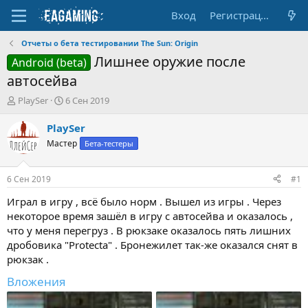
Вход
Регистрация
Отчеты о бета тестировании The Sun: Origin
Лишнее оружие после
Android (beta)
автосейва
А
Д
PlaySer
6 Сен 2019
в
а
т
т
PlaySer
о
а
Мастер
Бета-тестеры
р
н
т
а
е
ч
6 Сен 2019
#1
м
а
ы
л
Играл в игру , всё было норм . Вышел из игры . Через
а
некоторое время зашёл в игру с автосейва и оказалось ,
что у меня перегруз . В рюкзаке оказалось пять лишних
дробовика "Protecta" . Бронежилет так-же оказался снят в
рюкзак .
Вложения