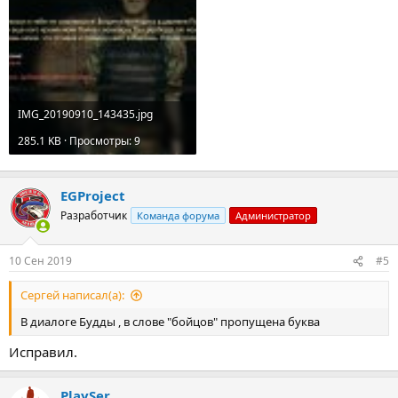
IMG_20190910_143435.jpg
285.1 KB · Просмотры: 9
EGProject
Разработчик
Команда форума
Администратор
10 Сен 2019
#5
Сергей написал(а):
В диалоге Будды , в слове "бойцов" пропущена буква
Исправил.
PlaySer