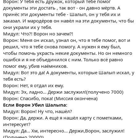
Ворон: У тебя есть дружок, который тебе помог
документы эти достать , так вот - он давно мёртв. А
принёс эти документы тебе - Шалып, он у тебя их и
заказал. И мародёров он навёл на эти документы, что бы
они украли их у тебя.
Мидул: Что?! Ворон но зачем?!
Ворон: Меня он искал, узнал он, что я тебе помог, вот и
решил, что я тебе снова помогу. А нужен я ему был,
чтобы помочь украсть некие документы. Но он немного
ошибся и я не объединился с ним. Только всё равно
помог ему, убив наёмников.
Мидул: Вот это да! А документы, которые Шалып искал, у
тебя есть?
Ворон: Нет, я отдал их ему.
Мидул: Эх, ладно... Держи заслужил!(получено 7000)
Ворон: Спасибо, пока! (Миссия окончена)
Если Ворон Убил Шалыпа:
Мидул: Ворон! Ну что, нашёл?
Ворон: Да, держи. А ещё я нашёл карту с пометками,
интересует?
Мидул: Да... Хм, интересно... Держи,Ворон, заслужил!
(Получено 20000)