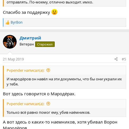
отправлять. По-моему, отлично выходит. имхо.
Спасибо за поддержку
ByrBon
Р
е
а
Дмитрий
к
ц
Ветеран
Старожил
и
и
:
21 Мар 2019
#5
Pvpender написал(а):
И мародёров он навёл на эти документы, что бы они украли их
у тебя.
Вот здесь говорится о Мародёрах.
Pvpender написал(а):
Только всё равно помог ему, убив наёмников.
А вот здесь о каких-то наемников, хотя убивал Ворон
Мародёров.