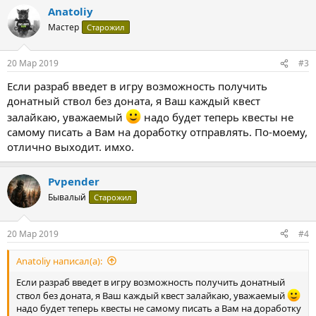
а
Anatoliy
к
ц
Мастер
Старожил
и
и
:
20 Мар 2019
#3
Если разраб введет в игру возможность получить
донатный ствол без доната, я Ваш каждый квест
залайкаю, уважаемый
надо будет теперь квесты не
самому писать а Вам на доработку отправлять. По-моему,
отлично выходит. имхо.
Pvpender
Бывалый
Старожил
20 Мар 2019
#4
Anatoliy написал(а):
Если разраб введет в игру возможность получить донатный
ствол без доната, я Ваш каждый квест залайкаю, уважаемый
надо будет теперь квесты не самому писать а Вам на доработку