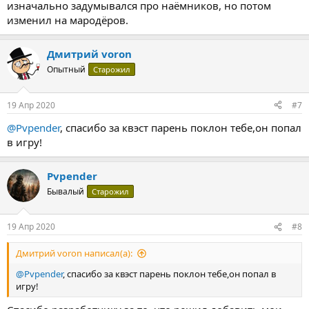
изначально задумывался про наёмников, но потом
изменил на мародёров.
Дмитрий voron
Опытный
Старожил
19 Апр 2020
#7
@Pvpender
, спасибо за квэст парень поклон тебе,он попал
в игру!
Pvpender
Бывалый
Старожил
19 Апр 2020
#8
Дмитрий voron написал(а):
@Pvpender
, спасибо за квэст парень поклон тебе,он попал в
игру!