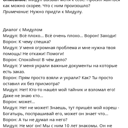
как можно скорее. Что с ним произошло?
Примечание:
Нужно придти к Мидулу.
Диалог с Мидулом
Мидул: Всё плохо... Всё очень плохо... Ворон! Заходи!
Ворон: К чему спешка?
Мидул: У меня огромная проблема и мне нужна твоя
помощь! Не откажи! Помоги!
Ворон: Спокойно! В чём дело?
Мидул: У меня украли важные документы на которые
есть заказ.
Ворон: Прям просто взяли и украли? Как? Ты просто
оставил их без присмотра?
Мидул: Нет! Кто-то нашёл мой тайник и взломал его!
Даже не знаю кто...
Ворон: может...
Мидул: Нет не может! Знаешь, тут пришёл мой кореш -
Богатырь, поспрашивай его, может он знает что...
Ворон: А ты не думал на него?
Мидул: Не мог он! Мы с ним 10 лет знакомы. Он не