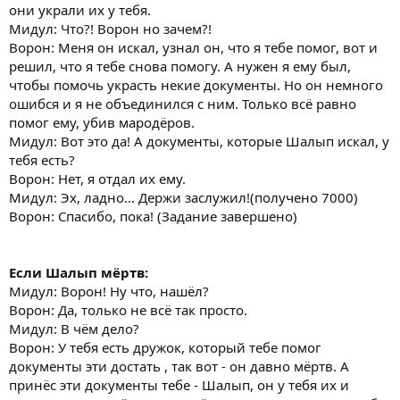
они украли их у тебя.
Мидул: Что?! Ворон но зачем?!
Ворон: Меня он искал, узнал он, что я тебе помог, вот и
решил, что я тебе снова помогу. А нужен я ему был,
чтобы помочь украсть некие документы. Но он немного
ошибся и я не объединился с ним. Только всё равно
помог ему, убив мародёров.
Мидул: Вот это да! А документы, которые Шалып искал, у
тебя есть?
Ворон: Нет, я отдал их ему.
Мидул: Эх, ладно... Держи заслужил!(получено 7000)
Ворон: Спасибо, пока! (Задание завершено)
Если Шалып мёртв:
Мидул: Ворон! Ну что, нашёл?
Ворон: Да, только не всё так просто.
Мидул: В чём дело?
Ворон: У тебя есть дружок, который тебе помог
документы эти достать , так вот - он давно мёртв. А
принёс эти документы тебе - Шалып, он у тебя их и