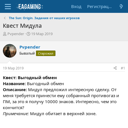
Вход
Регистрация
The Sun: Origin. Задания от наших игроков
Квест Мидула
А
Д
Pvpender
19 Мар 2019
в
а
т
т
Pvpender
о
а
Бывалый
Старожил
р
н
т
а
е
ч
19 Мар 2019
#1
м
а
ы
л
Квест: Выгодный обмен
а
Название:
Выгодный обмен
Описание:
Мидул предложил интересную сделку. От
меня требуется принести ему собранный противогаз и
ПМ, за это я получу 10000 знаков. Интересно, чем это
кончится?
Примечание:
Мидул обитает в верхней зоне.