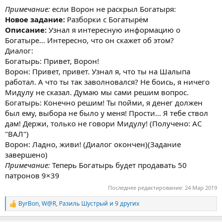
Примечание:
если Ворон не раскрыл Богатыря:
Новое задание:
Разборки с Богатырём
Описание:
Узнал я интересную информацию о
Богатыре... Интересно, что он скажет об этом?
Диалог:
Богатырь: Привет, Ворон!
Ворон: Привет, привет. Узнал я, что ты на Шалыпа
работал. А что ты так заволновался? Не боись, я ничего
Мидулу не сказал. Думаю мы сами решим вопрос.
Богатырь: Конечно решим! Ты пойми, я денег должен
был ему, выбора не было у меня! Прости... Я тебе ствол
дам! Держи, только не говори Мидулу! (Получено: АС
"ВАЛ")
Ворон: Ладно, живи! (Диалог окончен)(Задание
завершено)
Примечание:
Теперь Богатырь будет продавать 50
патронов 9×39
Последнее редактирование:
24 Мар 2019
ByrBon
,
W@R
,
Разиль Шустрый
и 9 других
Р
е