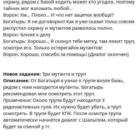
охрану, рядом с базой ходить может кто угодно, поэтому
тайник мог взломать любой...
Ворон: Хм... Плохо... И что нет зацепок вообще?
Богатырь: Я не договорил! Как я уже сказал Уолш совсем
распустил охрану и мутантов развилось полно.
Ворон: Ближе к делу
Богатырь: Хорошо... Я скинул тебе метку, там лежит труп,
осмотри его. Только остерегайся мутантов!
Ворон: Хорошо, спасибо за помощь! (Диалог окончен)
Новое задание:
Три мутанта и труп
Описание:
От Богатыря я узнал о трупе возле базы,
рядом с ним находются мутанты. Богатырь
рекомендовал мне осмотреть этот труп.
Примечание:
Около трупа будут находится 3
радиоактивных гуля. Их нужно будет убить, а труп
осмотреть. В трупе будет КПК. После осмотра трупа
автоматически начнётся диалог с Шалыпом, который
будет за спиной у гг.