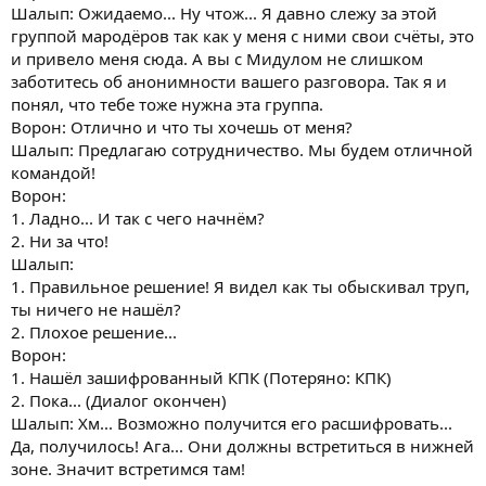
Шалып: Ожидаемо... Ну чтож... Я давно слежу за этой
группой мародёров так как у меня с ними свои счёты, это
и привело меня сюда. А вы с Мидулом не слишком
заботитесь об анонимности вашего разговора. Так я и
понял, что тебе тоже нужна эта группа.
Ворон: Отлично и что ты хочешь от меня?
Шалып: Предлагаю сотрудничество. Мы будем отличной
командой!
Ворон:
1. Ладно... И так с чего начнём?
2. Ни за что!
Шалып:
1. Правильное решение! Я видел как ты обыскивал труп,
ты ничего не нашёл?
2. Плохое решение...
Ворон:
1. Нашёл зашифрованный КПК (Потеряно: КПК)
2. Пока... (Диалог окончен)
Шалып: Хм... Возможно получится его расшифровать...
Да, получилось! Ага... Они должны встретиться в нижней
зоне. Значит встретимся там!