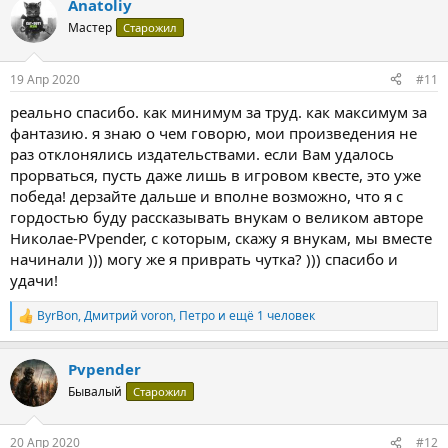
Anatoliy
Мастер
Старожил
19 Апр 2020
#11
реально спасибо. как минимум за труд. как максимум за
фантазию. я знаю о чем говорю, мои произведения не
раз отклонялись издательствами. если Вам удалось
прорваться, пусть даже лишь в игровом квесте, это уже
победа! дерзайте дальше и вполне возможно, что я с
гордостью буду рассказывать внукам о великом авторе
Николае-PVpender, c которым, скажу я внукам, мы вместе
начинали ))) могу же я приврать чутка? ))) спасибо и
удачи!
ByrBon
,
Дмитрий voron
,
Петро
и ещё 1 человек
Р
е
а
Pvpender
к
ц
Бывалый
Старожил
и
и
:
20 Апр 2020
#12