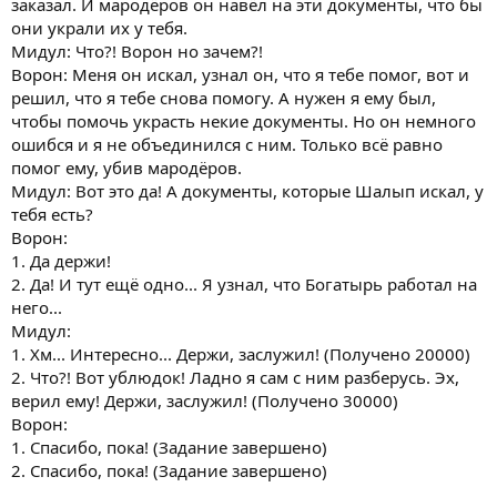
заказал. И мародёров он навёл на эти документы, что бы
они украли их у тебя.
Мидул: Что?! Ворон но зачем?!
Ворон: Меня он искал, узнал он, что я тебе помог, вот и
решил, что я тебе снова помогу. А нужен я ему был,
чтобы помочь украсть некие документы. Но он немного
ошибся и я не объединился с ним. Только всё равно
помог ему, убив мародёров.
Мидул: Вот это да! А документы, которые Шалып искал, у
тебя есть?
Ворон:
1. Да держи!
2. Да! И тут ещё одно... Я узнал, что Богатырь работал на
него...
Мидул:
1. Хм... Интересно... Держи, заслужил! (Получено 20000)
2. Что?! Вот ублюдок! Ладно я сам с ним разберусь. Эх,
верил ему! Держи, заслужил! (Получено 30000)
Ворон:
1. Спасибо, пока! (Задание завершено)
2. Спасибо, пока! (Задание завершено)