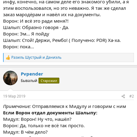
инфу, конечно, на самом деле его знакомого убили, а я
этим воспользовался, но это неважно. Я так же сделал
заказ мародёрам и навёл их на документы.
Ворон: И всё это ради меня?!
Шалып: Образно говоря - Да.
Ворон: Эм... Я пойду
Шалып: Стой! Держи, Рембо! ( Получено: PDR) Ха-ха.
Ворон: пока...
Разиль Шустрый
и
Даниэль
Р
е
а
Pvpender
к
ц
Бывалый
Старожил
и
и
:
19 Мар 2019
#2
Примечание:
Отправляемся к Мидулу и говорим с ним
Если Ворон отдал документы Шалыпу:
Мидул: Ворон! Ну что, нашёл?
Ворон: Да, только не всё так просто.
Мидул: В чём дело?