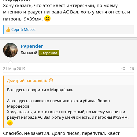
Хочу сказать, что этот квест интересный, по моему
мнению и радует награда АС Вал, хоть у меня он есть, и
патроны 9×39мм.
Сергій Мороз
Р
е
а
Pvpender
к
ц
Бывалый
Старожил
и
и
:
21 Мар 2019
#6
Дмитрий написал(а):
Вот здесь говорится о Мародёрах.
А вот здесь о каких-то наемников, хотя убивал Ворон
Мародёров.
Хочу сказать, что этот квест интересный, по моему мнению и
радует награда АС Вал, хоть у меня он есть, и патроны 9×39мм.
Спасибо, не заметил. Долго писал, перепутал. Квест