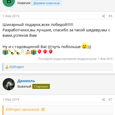
В
ц
Новичок
Деревня новичков
и
и
:
1 Фев 2019
#6
Шикарный подарок,всех победой!!!!!!
Разработчики,вы лучшие, спасибо за такой шедевр,мы с
вами,успехов Вам
Ну и с годовщиной Вас (((чуть побольше
)))
Последнее редактирование модератором:
1 Фев 2019
EGProject
Р
е
а
Даниэль
к
ц
Бывалый
Старожил
и
и
:
1 Фев 2019
#7
EGProject написал(а):