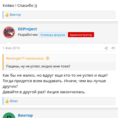
Клёво ! Спасибо ))
Виктор
Р
е
а
EGProject
к
ц
Разработчик
Команда форума
Администратор
и
и
:
1 Фев 2019
#5
RevengerYT написал(а):
Пацаны, ну не успел, модно мне тоже?
Как бы не жалко, но вдруг еще кто-то не успел и еще?
Тогда придется всем выдавать. Иначе, чем вы лучше
других?
Давайте в другой раз? Акция закончилась.
Mixei
Р
е
а
Виктор
к