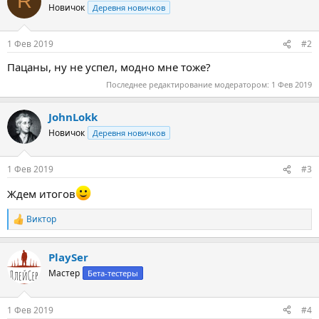
R
ц
Новичок
Деревня новичков
и
и
:
1 Фев 2019
#2
Пацаны, ну не успел, модно мне тоже?
Последнее редактирование модератором:
1 Фев 2019
JohnLokk
Новичок
Деревня новичков
1 Фев 2019
#3
Ждем итогов
Виктор
Р
е
а
PlaySer
к
ц
Мастер
Бета-тестеры
и
и
:
1 Фев 2019
#4