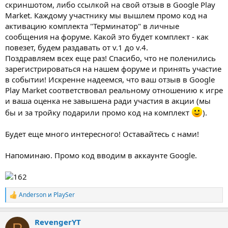
скриншотом, либо ссылкой на свой отзыв в Google Play
Market. Каждому участнику мы вышлем промо код на
активацию комплекта "Терминатор" в личные
сообщения на форуме. Какой это будет комплект - как
повезет, будем раздавать от v.1 до v.4.
Поздравляем всех еще раз! Спасибо, что не поленились
зарегистрироваться на нашем форуме и принять участие
в событии! Искренне надеемся, что ваш отзыв в Google
Play Market соответствовал реальному отношению к игре
и ваша оценка не завышена ради участия в акции (мы
бы и за тройку подарили промо код на комплект
).
Будет еще много интересного! Оставайтесь с нами!
Напоминаю. Промо код вводим в аккаунте Google.
Anderson
и
PlaySer
Р
е
а
RevengerYT
к