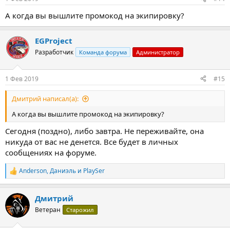
А когда вы вышлите промокод на экипировку?
EGProject
Разработчик
Команда форума
Администратор
1 Фев 2019
#15
Дмитрий написал(а):
А когда вы вышлите промокод на экипировку?
Сегодня (поздно), либо завтра. Не переживайте, она
никуда от вас не денется. Все будет в личных
сообщениях на форуме.
Anderson
,
Даниэль
и
PlaySer
Р
е
а
Дмитрий
к
ц
Ветеран
Старожил
и
и