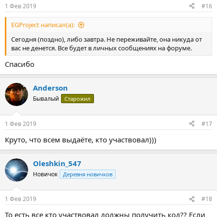
:
1 Фев 2019
#16
EGProject написал(а):
Сегодня (поздно), либо завтра. Не переживайте, она никуда от
вас не денется. Все будет в личных сообщениях на форуме.
Спасибо
Anderson
Бывалый
Старожил
1 Фев 2019
#17
Круто, что всем выдаёте, кто участвовал)))
Oleshkin_547
Новичок
Деревня новичков
1 Фев 2019
#18
То есть все кто участвовал должны получить код?? Если