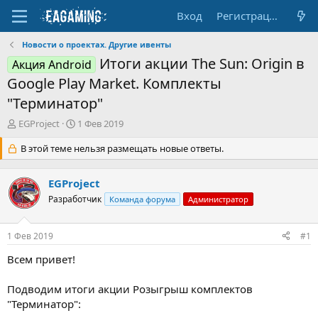
Вход
Регистрация
Новости о проектах. Другие ивенты
Итоги акции The Sun: Origin в
Акция Android
Google Play Market. Комплекты
"Терминатор"
А
Д
EGProject
1 Фев 2019
в
а
т
В этой теме нельзя размещать новые ответы.
т
о
а
р
н
EGProject
т
а
е
Разработчик
ч
Команда форума
Администратор
м
а
ы
л
1 Фев 2019
#1
а
Всем привет!
Подводим итоги акции Розыгрыш комплектов
"Терминатор":