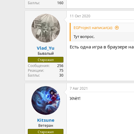
Баллы
160
11 Окт 2020
EGProject написал(а):
Тут вопрос.
Есть одна игра в браузере н
Vlad_Yu
Бывалый
Старожил
Сообщения
256
Реакции
75
Баллы
30
7 Авг 2021
Улёт!
Kitsune
Ветеран
Старожил