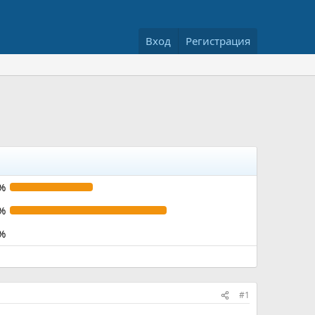
Вход
Регистрация
%
%
%
#1