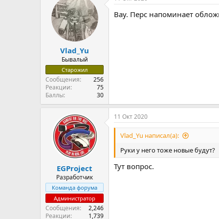
Вау. Перс напоминает обложк
Vlad_Yu
Бывалый
Старожил
Сообщения
256
Реакции
75
Баллы
30
11 Окт 2020
Vlad_Yu написал(а):
Руки у него тоже новые будут?
Тут вопрос.
EGProject
Разработчик
Команда форума
Администратор
Сообщения
2,246
Реакции
1,739