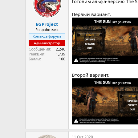
Готовим альфа-версию The Su
Первый вариант.
EGProject
Разработчик
Команда форума
Администратор
Сообщения
2,246
Реакции
1,739
Баллы
160
Второй вариант.
11 Окт 2020