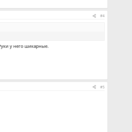
#4
 Руки у него шикарные.
#5