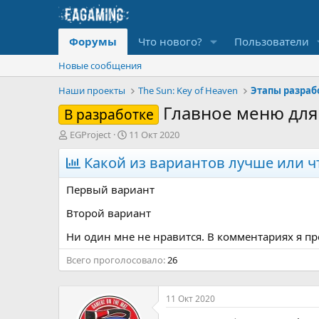
Форумы
Что нового?
Пользователи
Новые сообщения
Наши проекты
The Sun: Key of Heaven
Этапы разрабо
Главное меню для 
В разработке
А
Д
EGProject
11 Окт 2020
в
а
т
Какой из вариантов лучше или ч
т
о
а
р
н
Первый вариант
т
а
е
ч
Второй вариант
м
а
Ни один мне не нравится. В комментариях я п
ы
л
а
Всего проголосовало
26
11 Окт 2020