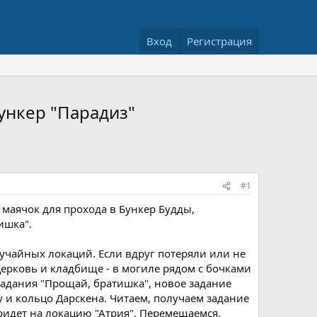
Вход
Регистрация
Бункер "Парадиз"
#1
маячок для прохода в Бункер Будды,
ишка".
лучайных локаций. Если вдруг потеряли или не
церковь и кладбище - в могиле рядом с бочками
задания "Прощай, братишка", новое задание
у и кольцо Дарскена. Читаем, получаем задание
придет на локацию "Атрия". Перемещаемся,