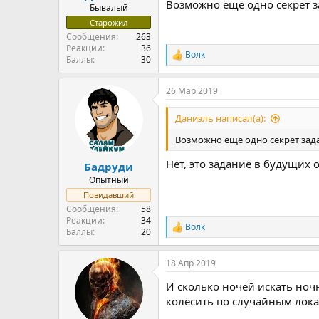
Возможно ещё одно секрет з
Бывалый
Старожил
Сообщения
263
Реакции
36
Волк
Р
Баллы
30
е
а
26 Мар 2019
к
ц
и
Даниэль написал(а):
и
:
Возможно ещё одно секрет зад
Нет, это задание в будущих 
Бадруди
Опытный
Повидавший
Сообщения
58
Реакции
34
Волк
Р
Баллы
20
е
а
18 Апр 2019
к
ц
И сколько ночей искать ночн
и
и
колесить по случайным локам
: