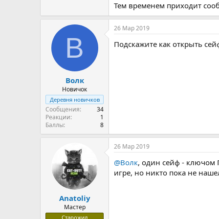
Тем временем приходит сооб
26 Мар 2019
В
Подскажите как открыть сей
Волк
Новичок
Деревня новичков
Сообщения
34
Реакции
1
Баллы
8
26 Мар 2019
@Волк
, один сейф - ключом 
игре, но никто пока не наше
Anatoliy
Мастер
Старожил