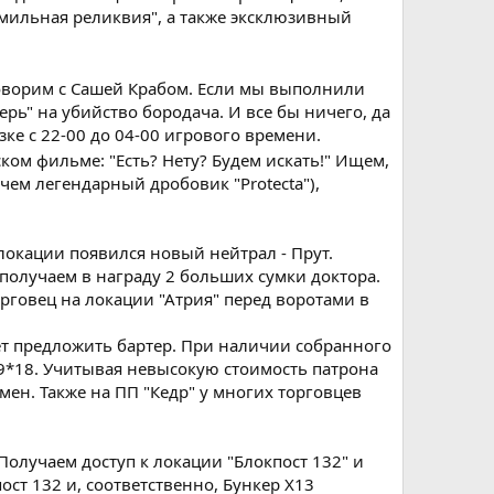
мильная реликвия", а также эксклюзивный
ворим с Сашей Крабом. Если мы выполнили
ерь" на убийство бородача. И все бы ничего, да
ке с 22-00 до 04-00 игрового времени.
ком фильме: "Есть? Нету? Будем искать!" Ищем,
чем легендарный дробовик "Protecta"),
локации появился новый нейтрал - Прут.
получаем в награду 2 больших сумки доктора.
рговец на локации "Атрия" перед воротами в
жет предложить бартер. При наличии собранного
 9*18. Учитывая невысокую стоимость патрона
ен. Также на ПП "Кедр" у многих торговцев
олучаем доступ к локации "Блокпост 132" и
ст 132 и, соответственно, Бункер Х13