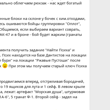
мально облегчаем рюкзак - нас ждет богатый
онные блоки на склоне у бочек с хим.отходами,
десь ошиваются бойцы группировки "Оплот",
Общаемся, если выбираем вариант соврать,
АК-47 и в броне - бой будет жарким (гранаты
омента получить задание "Найти Психа" и
. Псих находится на базе Дантистов на локации
е бури" на локации "Ржавые Пустоши" после
их
При этом мы получаем старый ключ Психа
родвигаемся вперед, отстреливая бородачей,
о 19 ящиков для лута и 1 сейф. В левом крыле
ха, лежат: артефакт "Морская душа", штурмовая
-6", 5 гранат Ф-1. Второй сейф - задел на