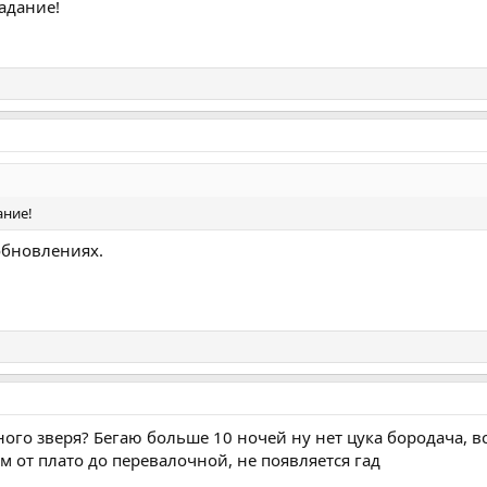
адание!
ание!
обновлениях.
ого зверя? Бегаю больше 10 ночей ну нет цука бородача, вс
 от плато до перевалочной, не появляется гад