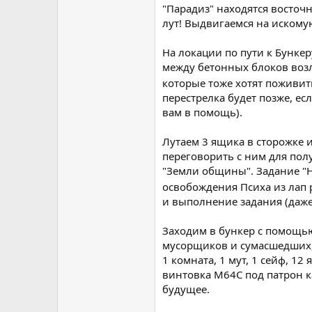
"Парадиз" находятся восточ
лут! Выдвигаемся на искому
На локации по пути к Бункер
между бетонных блоков возл
которые тоже хотят поживит
перестрелка будет позже, ес
вам в помощь).
Лутаем 3 ящика в сторожке 
переговорить с ним для полу
"Земли общины". Задание "Н
освобождения Психа из лап 
и выполнение задания (даже 
Заходим в бункер с помощью
мусорщиков и сумасшедших, в
1 комната, 1 мут, 1 сейф, 1
винтовка М64С под патрон ка
будущее.