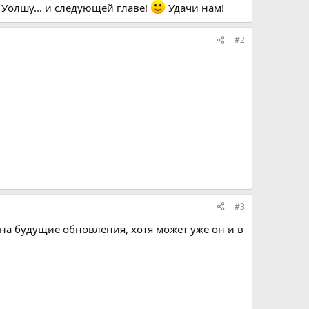
Уолшу... и следующей главе!
Удачи нам!
#2
#3
а на будущие обновления, хотя может уже он и в