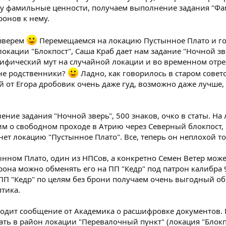
му фамильные ценности, получаем выполнение задания "Фа
ронов к нему.
 зверем
Перемещаемся на локацию Пустынное Плато и го
локации "Блокпост", Саша Краб дает нам задание "Ночной зв
цифический мут на случайной локации и во временном отрез
 не родственники?
Ладно, как говорилось в старом советс
 от Егора дробовик очень даже гуд, возможно даже лучше, 
ние задания "Ночной зверь", 500 знаков, очко в статы. На 
м о свободном проходе в Атрию через Северный блокпост, 
нет локацию "Пустынное Плато". Все, теперь он неплохой то
стынном Плато, один из НПСов, а конкретно Семен Ветер мо
рона можно обменять его на ПП "Кедр" под патрон калибра
ПП "Кедр" по целям без брони получаем очень выгодный обм
птика.
одит сообщение от Академика о расшифровке документов. П
ать в район локации "Перевалочный пункт" (локация "Блокпо