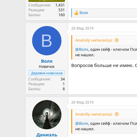
Сообщения
1,431
Реакции
531
Волк
Р
Баллы
160
е
а
26 Мар 2019
к
В
ц
и
Anatoliy написал(а):
и
:
@Волк
, один сейф - ключом Пси
не нашел.
Волк
Вопросов больше не имею. 
Новичок
Деревня новичков
Сообщения
34
Реакции
1
Баллы
8
26 Мар 2019
Anatoliy написал(а):
@Волк
, один сейф - ключом Пси
не нашел.
Даниэль