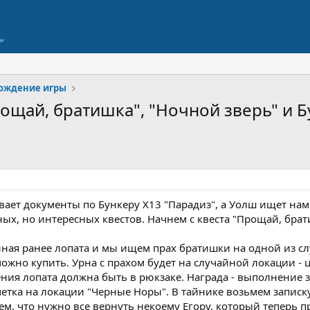
охождение игры
рощай, братишка", "Ночной зверь" и 
ет документы по Бункеру Х13 "Парадиз", а Уолш ищет нам 
х, но интересных квестов. Начнем с квеста "Прощай, брат
енная ранее лопата и мы ищем прах братишки на одной из с
можно купить. Урна с прахом будет на случайной локации - 
ения лопата должна быть в рюкзаке. Награда - выполнение 
-метка на локации "Черные Норы". В тайнике возьмем записк
ем, что нужно все вернуть некоему Егору, который теперь 