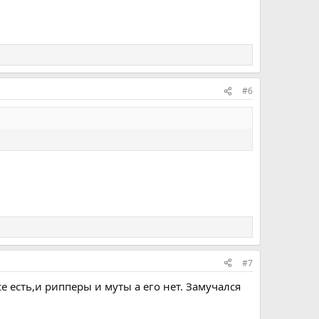
#6
#7
е есть,и рипперы и муты а его нет. Замучался