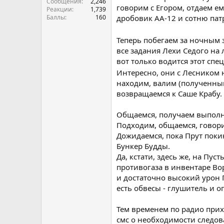
Сообщения
2,246
говорим с Егором, отдаем е
Реакции
1,739
Баллы
160
дробовик АА-12 и сотню пат
Теперь побегаем за ночным
все задания Лехи Седого на 
вот только водится этот спе
Интересно, они с Лесником
находим, валим (полученный
возвращаемся к Саше Крабу.
Общаемся, получаем выполне
Подходим, общаемся, говори
Дожидаемся, пока Прут поки
Бункер Будды.
Да, кстати, здесь же, на Пу
противогаза в инвентаре Во
и достаточно высокий урон 
есть обвесы - глушитель и о
Тем временем по радио прих
смс о необходимости следов