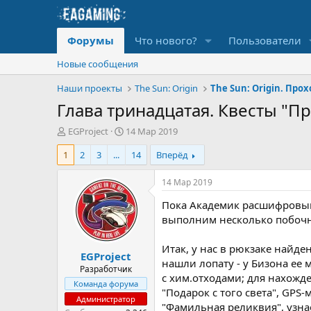
Форумы
Что нового?
Пользователи
Новые сообщения
Наши проекты
The Sun: Origin
The Sun: Origin. Пр
Глава тринадцатая. Квесты "П
А
Д
EGProject
14 Мар 2019
в
а
1
2
3
...
14
Вперёд
т
т
о
а
р
н
14 Мар 2019
т
а
Пока Академик расшифровыва
е
ч
м
а
выполним несколько побочны
ы
л
а
Итак, у нас в рюкзаке найд
EGProject
нашли лопату - у Бизона ее 
Разработчик
с хим.отходами; для нахожд
Команда форума
"Подарок с того света", GPS
Администратор
"Фамильная реликвия", узна