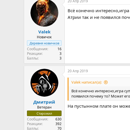
20 Апр 2019
к
ц
Всё конечно интересно,игра 
и
и
Атрии так и не появился поч
:
Valek
Новичок
Деревня новичков
Сообщения
16
Реакции
3
Баллы
3
20 Апр 2019
Valek написал(а):
Всё конечно интересно,игра суп
появился почему то? Может его
Дмитрий
На пустынном плате он може
Ветеран
Старожил
Сообщения
630
Реакции
392
Баллы
70