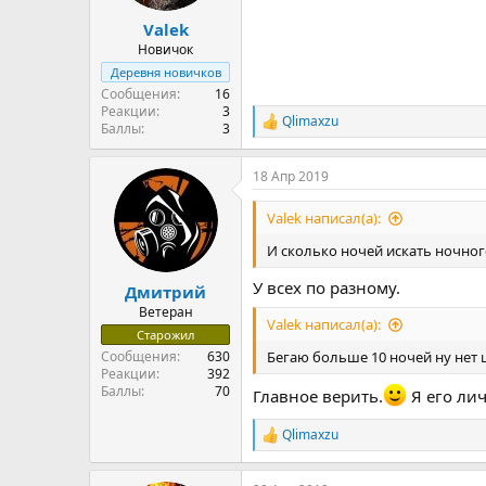
Valek
Новичок
Деревня новичков
Сообщения
16
Реакции
3
Qlimaxzu
Р
Баллы
3
е
а
18 Апр 2019
к
ц
и
Valek написал(а):
и
:
И сколько ночей искать ночног
У всех по разному.
Дмитрий
Ветеран
Valek написал(а):
Старожил
Сообщения
630
Бегаю больше 10 ночей ну нет ц
Реакции
392
Баллы
70
Главное верить.
Я его лич
Qlimaxzu
Р
е
а