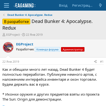
Вход
Регистрация
Dead Bunker 4: Apocalypse. Redux
Dead Bunker 4: Apocalypse.
В разработке
Redux
А
Д
EGProject
22 Янв 2019
в
а
т
т
EGProject
о
а
Разработчик
Команда форума
Администратор
р
н
т
а
е
ч
22 Янв 2019
#1
м
а
ы
л
Как и обещали много лет назад, Dead Bunker 4 будет
а
полностью переработан. Публикуем немного артов, с
наложением интерфейса инвентаря и окон торговли.
Будем держать вас в курсе.
* Иконки оружия и других предметов взяты из проекта
The Sun: Origin для демонстрации.