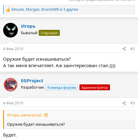
Kitsune
,
Morgan
,
BrianDMR
и 3 других
Р
е
а
Игорь
к
ц
Бывалый
Старожил
и
и
:
4 Фев 2019
#2
Оружие будет изнашиваться?
А так меня впечатляет. Аж заинтересован стал.))))
EGProject
Разработчик
Команда форума
Администратор
4 Фев 2019
#3
Игорь написал(а):
Оружие будет изнашиваться?
Будет.