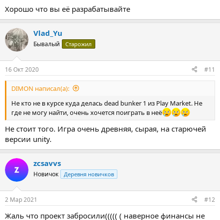
Хорошо что вы её разрабатывайте
Vlad_Yu
Бывалый
Старожил
16 Окт 2020
#11
DIMON написал(а):
Не кто не в курсе куда делась dead bunker 1 из Play Market. Не
где не могу найти, очень хочется поиграть в неё
Не стоит того. Игра очень древняя, сырая, на старючей
версии unity.
zcsavvs
Новичок
Деревня новичков
2 Мар 2021
#12
Жаль что проект забросили((((( ( наверное финансы не