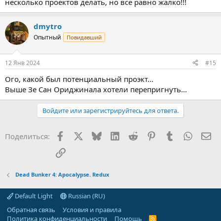
несколько проектов делать, но все равно жалко!!!
dmytro
Опытный
Повидавший
12 Янв 2024
#15
Ого, какой был потенциальный проэкт...
Выше Зе Сан Ориджинала хотели перепригнуть...
Войдите или зарегистрируйтесь для ответа.
Facebook
X (Twitter)
Bluesky
LinkedIn
Reddit
Pinterest
Tumblr
WhatsA
Эл
Поделиться:
Ссылка
Dead Bunker 4: Apocalypse. Redux
Default Light
Russian (RU)
Обратная связь
Условия и правила
Политика конфиденциальности
Помощь
R