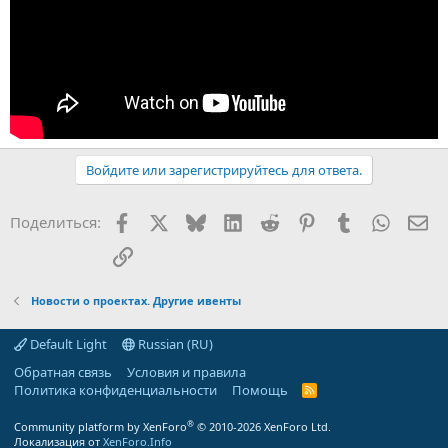
Войдите или зарегистрируйтесь для ответа.
Facebook
X (Twitter)
Bluesky
LinkedIn
Reddit
Pinterest
Tumblr
WhatsA
Эл
Поделиться:
Ссылка
Новости о проектах. Другие ивенты
Default Light
Russian (RU)
Обратная связь
Условия и правила
Политика конфиденциальности
Помощь
R
S
S
®
Community platform by XenForo
© 2010-2026 XenForo Ltd.
Локализация от
XenForo.Info