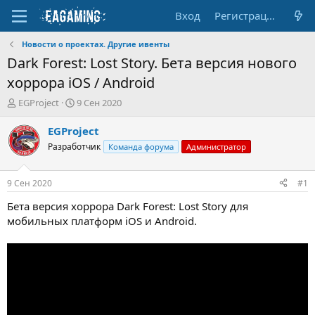
Вход
Регистрация
Новости о проектах. Другие ивенты
Dark Forest: Lost Story. Бета версия нового
хоррора iOS / Android
А
Д
EGProject
9 Сен 2020
в
а
т
т
EGProject
о
а
Разработчик
Команда форума
Администратор
р
н
т
а
е
ч
9 Сен 2020
#1
м
а
ы
л
Бета версия хоррора Dark Forest: Lost Story для
а
мобильных платформ iOS и Android.