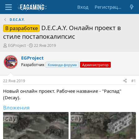
Вход
Регистрация
D.E.C.A.Y.
D.E.C.A.Y. Онлайн проект в
В разработке
стиле постапокалипсис
А
Д
EGProject
22 Янв 2019
в
а
т
т
EGProject
о
а
Разработчик
Команда форума
Администратор
р
н
т
а
е
ч
22 Янв 2019
#1
м
а
ы
л
Новый онлайн проект. Рабочее название - "Распад"
а
(Decay).
Вложения