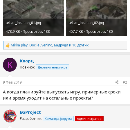
urban_location_01.jpg
urban_location_02.jpg
473.9 KB · Просмотры: 138
457.7 KB · Просмотры: 130
Mirka play
,
DocileEvening
,
Бадруди
и 10 других
Р
е
а
Кварц
к
К
ц
Новичок
Деревня новичков
и
и
:
9 Фев 2019
#2
А когда планируйте выпускать игру, примерные сроки
или время уходит на остальные проекты?
EGProject
Разработчик
Команда форума
Администратор