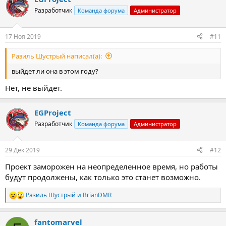
Разработчик
Команда форума
Администратор
17 Ноя 2019
#11
Разиль Шустрый написал(а):
выйдет ли она в этом году?
Нет, не выйдет.
EGProject
Разработчик
Команда форума
Администратор
29 Дек 2019
#12
Проект заморожен на неопределенное время, но работы
будут продолжены, как только это станет возможно.
Разиль Шустрый
и
BrianDMR
Р
е
а
fantomarvel
к