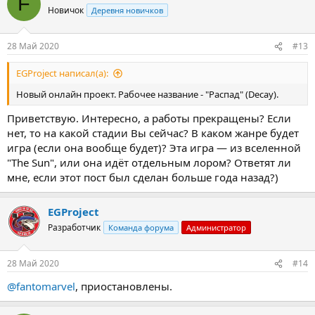
F
ц
Новичок
Деревня новичков
и
и
:
28 Май 2020
#13
EGProject написал(а):
Новый онлайн проект. Рабочее название - "Распад" (Decay).
Приветствую. Интересно, а работы прекращены? Если
нет, то на какой стадии Вы сейчас? В каком жанре будет
игра (если она вообще будет)? Эта игра — из вселенной
"The Sun", или она идёт отдельным лором? Ответят ли
мне, если этот пост был сделан больше года назад?)
EGProject
Разработчик
Команда форума
Администратор
28 Май 2020
#14
@fantomarvel
, приостановлены.