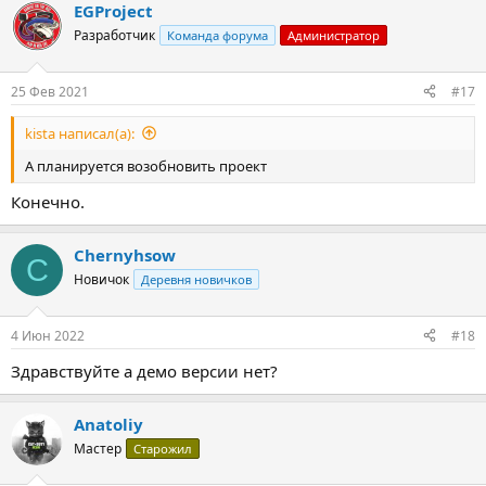
EGProject
Разработчик
Команда форума
Администратор
25 Фев 2021
#17
kista написал(а):
А планируется возобновить проект
Конечно.
Chernyhsow
C
Новичок
Деревня новичков
4 Июн 2022
#18
Здравствуйте а демо версии нет?
Anatoliy
Мастер
Старожил