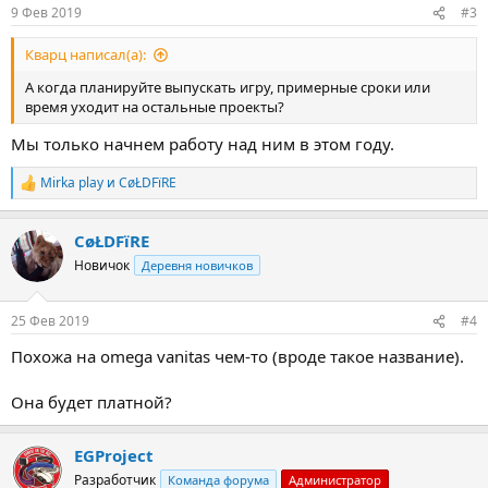
9 Фев 2019
#3
Кварц написал(а):
А когда планируйте выпускать игру, примерные сроки или
время уходит на остальные проекты?
Мы только начнем работу над ним в этом году.
Mirka play
и
CøŁDFïRE
Р
е
а
CøŁDFïRE
к
ц
Новичок
Деревня новичков
и
и
:
25 Фев 2019
#4
Похожа на omega vanitas чем-то (вроде такое название).
Она будет платной?
EGProject
Разработчик
Команда форума
Администратор