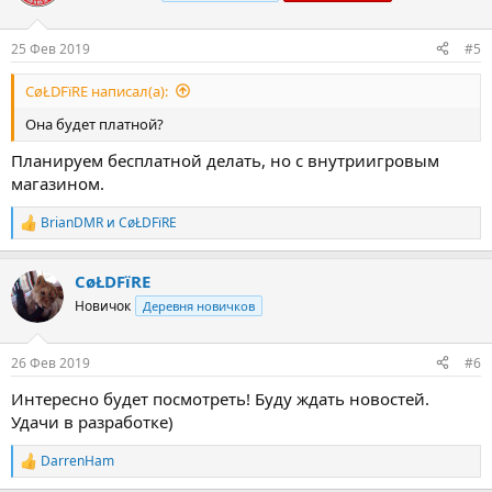
25 Фев 2019
#5
CøŁDFïRE написал(а):
Она будет платной?
Планируем бесплатной делать, но с внутриигровым
магазином.
BrianDMR
и
CøŁDFïRE
Р
е
а
CøŁDFïRE
к
ц
Новичок
Деревня новичков
и
и
:
26 Фев 2019
#6
Интересно будет посмотреть! Буду ждать новостей.
Удачи в разработке)
DarrenHam
Р
е