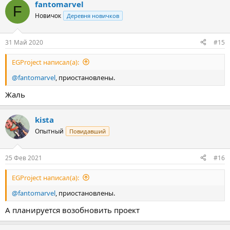
fantomarvel
F
Новичок
Деревня новичков
31 Май 2020
#15
EGProject написал(а):
@fantomarvel
, приостановлены.
Жаль
kista
Опытный
Повидавший
25 Фев 2021
#16
EGProject написал(а):
@fantomarvel
, приостановлены.
А планируется возобновить проект