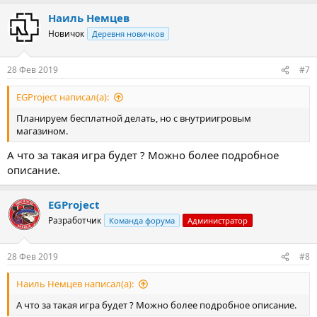
а
Наиль Немцев
к
ц
Новичок
Деревня новичков
и
и
:
28 Фев 2019
#7
EGProject написал(а):
Планируем бесплатной делать, но с внутриигровым
магазином.
А что за такая игра будет ? Можно более подробное
описание.
EGProject
Разработчик
Команда форума
Администратор
28 Фев 2019
#8
Наиль Немцев написал(а):
А что за такая игра будет ? Можно более подробное описание.