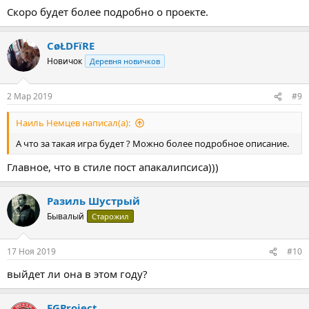
Скоро будет более подробно о проекте.
CøŁDFïRE
Новичок
Деревня новичков
2 Мар 2019
#9
Наиль Немцев написал(а):
А что за такая игра будет ? Можно более подробное описание.
Главное, что в стиле пост апакалипсиса)))
Разиль Шустрый
Бывалый
Старожил
17 Ноя 2019
#10
выйдет ли она в этом году?
EGProject