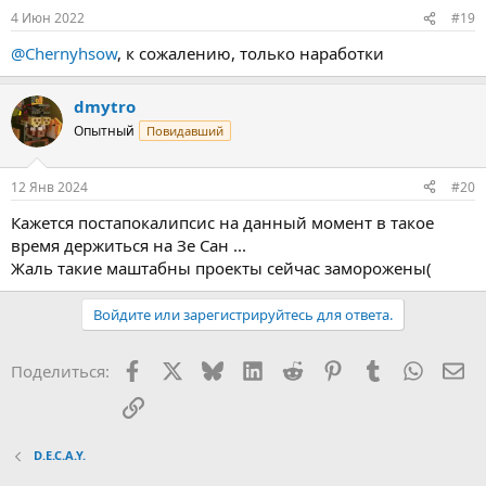
4 Июн 2022
#19
@Chernyhsow
, к сожалению, только наработки
dmytro
Опытный
Повидавший
12 Янв 2024
#20
Кажется постапокалипсис на данный момент в такое
время держиться на Зе Сан ...
Жаль такие маштабны проекты сейчас заморожены(
Войдите или зарегистрируйтесь для ответа.
Facebook
X (Twitter)
Bluesky
LinkedIn
Reddit
Pinterest
Tumblr
WhatsA
Эл
Поделиться:
Ссылка
D.E.C.A.Y.