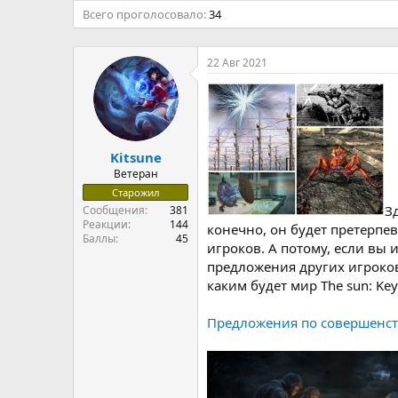
Всего проголосовало
34
22 Авг 2021
Kitsune
Ветеран
Старожил
З
Сообщения
381
Реакции
144
конечно, он будет претерп
Баллы
45
игроков. А потому, если вы
предложения других игроков
каким будет мир The sun: Key
Предложения по совершенс