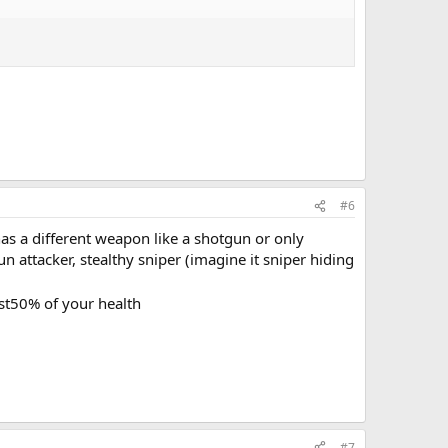
#6
as a different weapon like a shotgun or only
attacker, stealthy sniper (imagine it sniper hiding
st50% of your health
#7