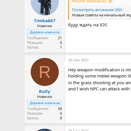
Kitsune написал(а):
Посмотреть вложение 2001
Новые советы на начальный эк
Timka667
Буду ждать на IOS
Новичок
Деревня новичков
Сообщения
21
Реакции
0
Баллы
1
26 Сен 2021
R
Hey weapon modification is int
holding some melee weapon like
in the grass shooting at you a
and I wish NPC can attack wit
Rully
Новичок
Деревня новичков
Сообщения
58
Реакции
4
Баллы
8
26 Сен 2021