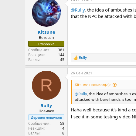
@Rully
, the idea of ambushes is
that the NPC be attacked with 
Kitsune
Ветеран
Старожил
Сообщения
381
Реакции
144
Rully
Р
Баллы
45
е
а
26 Сен 2021
к
R
ц
и
Kitsune написал(а):
и
:
@Rully
, the idea of ambushes is ex
attacked with bare hands is too 
Rully
Haha well because it's kind a c
Новичок
I see it in some testing vide
Деревня новичков
Сообщения
58
Реакции
4
Баллы
8