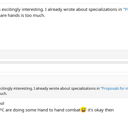
 excitingly interesting. I already wrote about specializations in "
P
bare hands is too much.
citingly interesting. I already wrote about specializations in "
Proposals for
much.
ool
o NPC are doing some Hand to hand combat
it's okay then