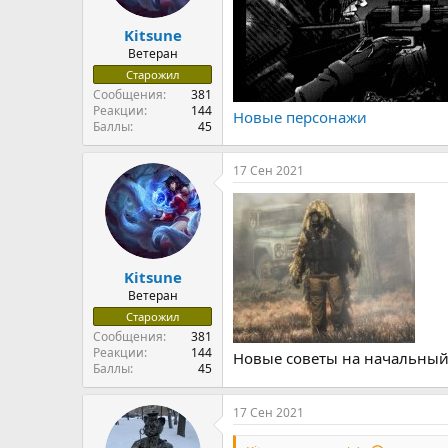
Kitsune
Ветеран
Старожил
Сообщения
381
Реакции
144
Новые персонажи
Баллы
45
17 Сен 2021
Kitsune
Ветеран
Старожил
Сообщения
381
Реакции
144
Новые советы на начальный
Баллы
45
17 Сен 2021