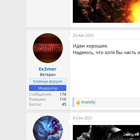
22 Авг 2021
Идеи хорошие.
Надеюсь, что хотя бы часть и
Ex3mer
Ветеран
Команда форума
Модератор
Сообщения
174
Реакции
110
Anatoliy
Р
Баллы
45
е
а
9 Сен 2021
к
ц
и
и
: