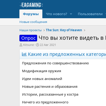
Форумы
Что нового?
Пользователи
Новые сообщения
Наши проекты
The Sun: Key of Heaven
Что вы хотите видеть в
Опрос
А
Д
Kitsune
22 Авг 2021
в
а
т
Какие из предложенных категори
т
о
а
р
н
Предложения по совершенствованию
т
а
е
ч
Модификация оружия
м
а
Идеи новых аномалий
ы
л
а
Новые растения и образования
Истории, рассказанные у костра
Ничего из предложенного