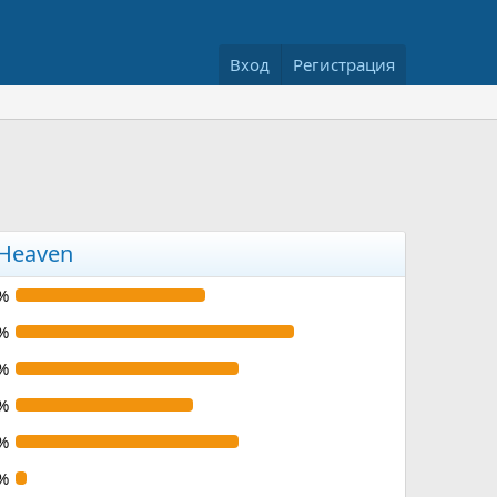
Вход
Регистрация
 Heaven
%
%
%
%
%
%