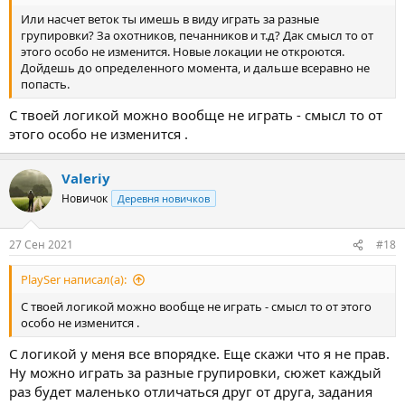
Или насчет веток ты имешь в виду играть за разные
групировки? За охотников, печанников и т.д? Дак смысл то от
этого особо не изменится. Новые локации не откроются.
Дойдешь до определенного момента, и дальше всеравно не
попасть.
С твоей логикой можно вообще не играть - смысл то от
этого особо не изменится .
Valeriy
Новичок
Деревня новичков
27 Сен 2021
#18
PlaySer написал(а):
С твоей логикой можно вообще не играть - смысл то от этого
особо не изменится .
С логикой у меня все впорядке. Еще скажи что я не прав.
Ну можно играть за разные групировки, сюжет каждый
раз будет маленько отличаться друг от друга, задания