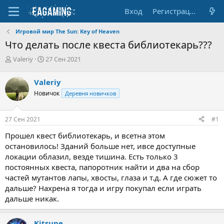
Вход
Регистрация
Игровой мир The Sun: Key of Heaven
Что делать после квеста библиотекарь???
А
Д
Valeriy
27 Сен 2021
в
а
т
т
Valeriy
о
а
Новичок
Деревня новичков
р
н
т
а
е
ч
27 Сен 2021
#1
м
а
ы
л
Прошел квест библиотекарь, и всетна этом
а
остановилось! Зданий больше нет, ивсе доступные
локации облазил, везде тишина. Есть только 3
постоянных квеста, папоротник найти и два на сбор
частей мутантов лапы, хвосты, глаза и т.д. А где сюжет то
дальше? Нахрена я тогда и игру покупал если играть
дальше никак.
Kitsune