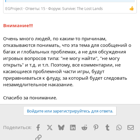
EGProject
Ответы: 15
Форум:
Survive: The Lost Lands
Внимание!!!
Очень много людей, по каким-то причинам,
отказываются понимать, что эта тема для сообщений о
багах и глобальных проблемах, а не для обсуждения
игровых вопросов типа: "не могу найти", "не могу
открыть" и т.д. и т.п. Поэтому, все комментарии, не
касающиеся проблемной части игры, будут
приравниваться к флуду, за который будет следовать
незамедлительное наказание.
Спасибо за понимание.
Войдите или зарегистрируйтесь для ответа.
Facebook
X (Twitter)
Bluesky
LinkedIn
Reddit
Pinterest
Tumblr
WhatsA
Эл
Поделиться:
Ссылка