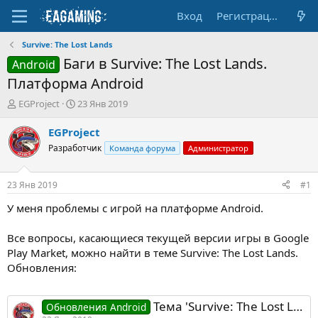
Вход
Регистрация
Survive: The Lost Lands
Баги в Survive: The Lost Lands.
Android
Платформа Android
А
Д
EGProject
23 Янв 2019
в
а
т
т
EGProject
о
а
Разработчик
Команда форума
Администратор
р
н
т
а
е
ч
23 Янв 2019
#1
м
а
ы
л
У меня проблемы с игрой на платформе Android.
а
Все вопросы, касающиеся текущей версии игры в Google
Play Market, можно найти в теме Survive: The Lost Lands.
Обновления:
Тема 'Survive: The Lost Lands. Обновления'
Обновления Android