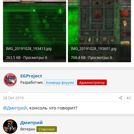
IMG_20191028_193413.jpg
IMG_20191028_193601.jpg
263.5 KB · Просмотры: 6
768.4 KB · Просмотры: 6
EGProject
Разработчик
Команда форума
Администратор
28 Окт 2019
#2
@Дмитрий
, консоль что говорит?
Дмитрий
Ветеран
Старожил