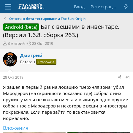
Вход
Регистрация
Отчеты о бета тестировании The Sun: Origin
Баг с вещами в инвентаре.
Android (beta)
(Версии 1.6.8, сборка 263.)
А
Д
Дмитрий
28 Окт 2019
в
а
т
т
Дмитрий
о
а
Ветеран
Старожил
р
н
т
а
е
ч
28 Окт 2019
#1
м
а
ы
л
Я зашел в первый раз на локацию "Верхняя зона" убил
а
Мародеров (на скриншоте показано где) собрал с них
оружие у меня не хватало места и выкинул одно оружие
собранное с Мародеров и некоторые вещи в инвесторы
покраснела. Если пере зайти то все становится
нормально.
Вложения