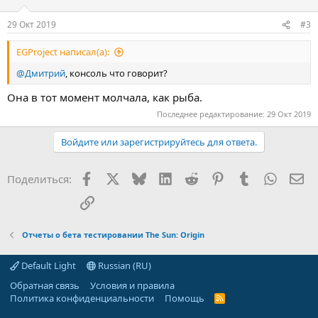
29 Окт 2019
#3
EGProject написал(а):
@Дмитрий
, консоль что говорит?
Она в тот момент молчала, как рыба.
Последнее редактирование:
29 Окт 2019
Войдите или зарегистрируйтесь для ответа.
Facebook
X (Twitter)
Bluesky
LinkedIn
Reddit
Pinterest
Tumblr
WhatsA
Эл
Поделиться:
Ссылка
Отчеты о бета тестировании The Sun: Origin
Default Light
Russian (RU)
Обратная связь
Условия и правила
Политика конфиденциальности
Помощь
R
S
S