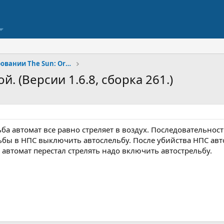
Отчеты о бета тестировании The Sun: Origin
й. (Версии 1.6.8, сборка 261.)
а автомат все равно стреляет в воздух. Последовательност
ьбы в НПС выключить автослельбу. После убийства НПС авто
 автомат перестал стрелять надо включить автострельбу.