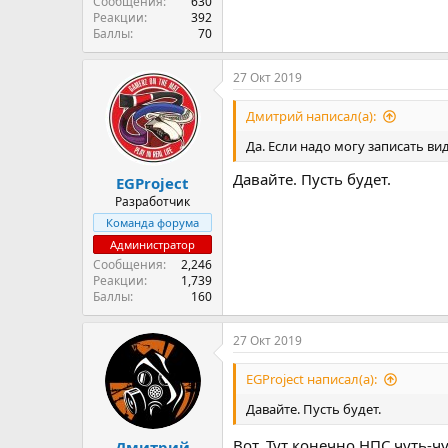
Сообщения
630
Реакции
392
Баллы
70
27 Окт 2019
Дмитрий написал(а):
Да. Если надо могу записать ви
Давайте. Пусть будет.
EGProject
Разработчик
Команда форума
Администратор
Сообщения
2,246
Реакции
1,739
Баллы
160
27 Окт 2019
EGProject написал(а):
Давайте. Пусть будет.
Вот. Тут конечно НПС чуть-ч
Дмитрий