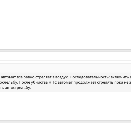
автомат все равно стреляет в воздух. Последовательность: включить 
слельбу. После убийства НПС автомат продолжает стрелять пока не з
ть автострельбу.