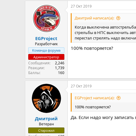
27 Окт 2019
Дмитрий написал(а):
Когда выключена автострельба 
стрельбы в НПС выключить авто
перестал стрелять надо включи
EGProject
Разработчик
100% повторяется?
Команда форума
Администратор
Сообщения
2,246
Реакции
1,739
Баллы
160
27 Окт 2019
EGProject написал(а):
100% повторяется?
Да. Если надо могу записать 
Дмитрий
Ветеран
Старожил