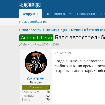
Форумы
Что нового?
Пользователи
Новые сообщения
Наши проекты
The Sun: Origin
Баг с автострельбо
Android (beta)
А
Д
Дмитрий
27 Окт 2019
в
а
т
т
27 Окт 2019
о
а
Когда выключена автострельб
р
н
т
а
любого НПС, во время стрел
е
ч
патроны в инвентаре. Чтобы
м
а
Дмитрий
ы
л
а
Ветеран
Старожил
Сообщения
630
Реакции
392
Баллы
70