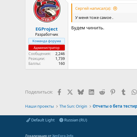
Сергей написал(а):
У меня тоже самое .
Будем чинить.
EGProject
Разработчик
Команда форума
Администратор
Сообщения
2,246
Реакции
1,739
Баллы
160
Facebook
X (Twitter)
Bluesky
LinkedIn
Reddit
Pinterest
Tumb
Поделиться:
Наши проекты
The Sun: Origin
Default Light
Russian (RU)
Локализация от
XenForo.Info