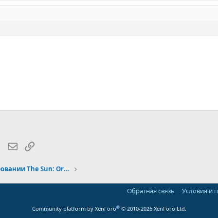
lr
WhatsApp
Электронная почта
Ссылка
Отчеты о бета тестировании The Sun: Origin
Обратная связь
Условия и 
®
Community platform by XenForo
© 2010-2026 XenForo Ltd.