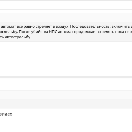
автомат все равно стреляет в воздух. Последовательность: включить 
слельбу. После убийства НПС автомат продолжает стрелять пока не з
ть автострельбу.
видео.