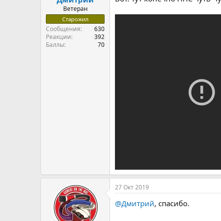
Ветеран
Старожил
Сообщения
630
Реакции
392
Баллы
70
27 Окт 2019
@Дмитрий
, спасибо.