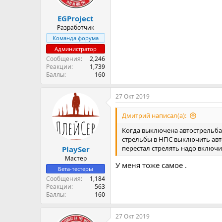
EGProject
Разработчик
Команда форума
Администратор
Сообщения
2,246
Реакции
1,739
Баллы
160
27 Окт 2019
Дмитрий написал(а):
Когда выключена автострельба 
стрельбы в НПС выключить авто
перестал стрелять надо включи
PlaySer
Мастер
У меня тоже самое .
Бета-тестеры
Сообщения
1,184
Реакции
563
Баллы
160
27 Окт 2019