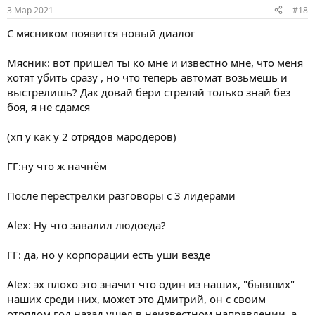
3 Мар 2021
#18
С мясником появится новый диалог
Мясник: вот пришел ты ко мне и известно мне, что меня
хотят убить сразу , но что теперь автомат возьмешь и
выстрелишь? Дак довай бери стреляй только знай без
боя, я не сдамся
(хп у как у 2 отрядов мародеров)
ГГ:ну что ж начнём
После перестрелки разговоры с 3 лидерами
Alex: Ну что завалил людоеда?
ГГ: да, но у корпорации есть уши везде
Alex: эх плохо это значит что один из наших, "бывших"
наших среди них, может это Дмитрий, он с своим
отрядом год назад ушел в неизвестном направлении, а