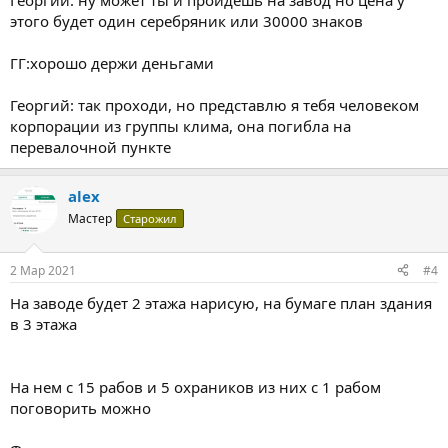
Георгий: ну может ты и пройдешь на завод но цена у
этого будет один серебряник или 30000 знаков
ГГ:хорошо держи деньгами
Георгий: так проходи, но представлю я тебя человеком
корпорации из группы клима, она погибла на
перевалочной пункте
alex
Мастер
Старожил
2 Мар 2021
#4
На заводе будет 2 этажа нарисую, на бумаге план здания
в 3 этажа
На нем с 15 рабов и 5 охраников из них с 1 рабом
поговорить можно