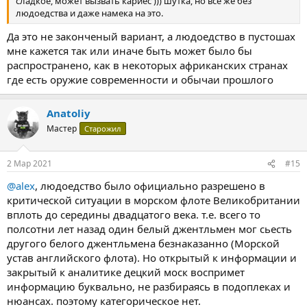
сладкое, может вызвать кариес ))) шутка, но все же без
людоедства и даже намека на это.
Да это не законченый вариант, а людоедство в пустошах
мне кажется так или иначе быть может было бы
распространено, как в некоторых африканских странах
где есть оружие современности и обычаи прошлого
Anatoliy
Мастер
Старожил
2 Мар 2021
#15
@alex
, людоедство было официально разрешено в
критической ситуации в морском флоте Великобритании
вплоть до середины двадцатого века. т.е. всего то
полсотни лет назад один белый джентльмен мог сьесть
другого белого джентльмена безнаказанно (Морской
устав английского флота). Но открытый к информации и
закрытый к аналитике децкий моск воспримет
информацию буквально, не разбираясь в подоплеках и
нюансах. поэтому категорическое нет.