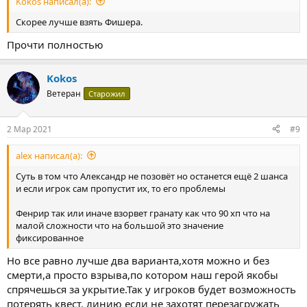
Kokos написал(а):
Скорее лучше взять Фишера.
Прочти полностью
Kokos
Ветеран
Старожил
2 Мар 2021
#9
alex написал(а):
Суть в том что Александр не позовёт но останется ещё 2 шанса
и если игрок сам пропустит их, то его проблемы
Фенрир так или иначе взорвет гранату как что 90 хп что на
малой сложности что на большой это значение
фиксированное
Но все равно лучше два варианта,хотя можно и без
смерти,а просто взрыва,по котором наш герой якобы
спрячешься за укрытие.Так у игроков будет возможность
потерять квест. линию если не захотят перезагружать