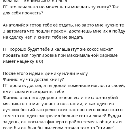
калаша.... Копией АКМ он был
ГГ: это печально но можешь ты мне дать ту книгу? Так
для себя прочесть?
Анатолий: я готов тебе её отдать, но за это мне нужно те
3 автомата что пошли прахом, достанешь мне их я пойду
на сделку нет, и книги тебе не видать
ГГ: хорошо будет тебе 3 калаша (тут же кокос может
продать вся группировка при максимальной харизме
имеет наценку в 0)
После этого идём к финику и/или мылу
Финик: ну что достал книгу?
ГГ: достать достал, а ты довай поменьше наглости своей,
вмиг сдам и все кранты тебе
Финик: о вот это здорово теперь если не сложно убей
мясника он в миг узнает о восстании, и как один из
лучших бестий застрелит всех нас про него ходит сказ о
том что он один застрелил больше сотни людей Будды
за день, он посылал фишера в район земель общины и
если бы он был бы лидером отряда того то "птичке"