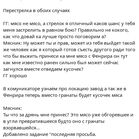
Перестрелка в обоих случаях
ГГ: мясо не мясо, а стрелок я отличный каков шанс у тебя
меня застрелить в равном бою? Правильно не кокого,
как что довай ка лучше просто поговорим а?
Мясник: Ну может ты и прав, может из тебя выйдет такой
же человек как я который готов съесть другого ради того
что бы выжить принеси ка мне мясо с Фенрира он тут
как мне известно ранен сильно был может сейчас
загнулся вместе отведаем кусочек?
ГГ хорошо
В комуникаторе узнаём про локацию завод а так же в
Фенрира теперь вместо гранаты будет кусочек мяса
Мясник:
Ты что за дрянь мне принес? Это мясо уже обгоревшее и
в угли превратившееся будто оно с гранаты
взорвавшейся...
Добавлено задание "последняя просьба.