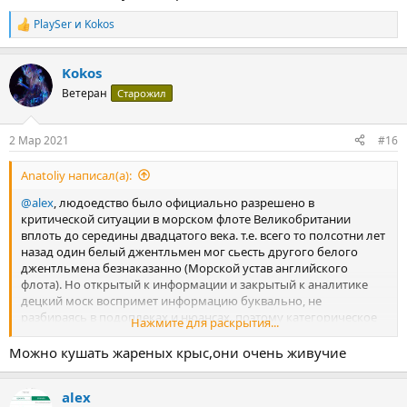
PlaySer
и
Kokos
Р
е
а
Kokos
к
ц
Ветеран
Старожил
и
и
:
2 Мар 2021
#16
Anatoliy написал(а):
@alex
, людоедство было официально разрешено в
критической ситуации в морском флоте Великобритании
вплоть до середины двадцатого века. т.е. всего то полсотни лет
назад один белый джентльмен мог сьесть другого белого
джентльмена безнаказанно (Морской устав английского
флота). Но открытый к информации и закрытый к аналитике
децкий моск воспримет информацию буквально, не
разбираясь в подоплеках и нюансах. поэтому категорическое
Нажмите для раскрытия...
нет.
Можно кушать жареных крыс,они очень живучие
alex