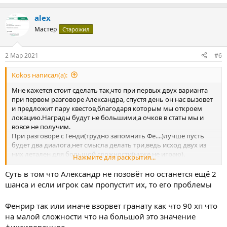
alex
Мастер
Старожил
2 Мар 2021
#6
Kokos написал(а):
Мне кажется стоит сделать так,что при первых двух варианта
при первом разговоре Александра, спустя день он нас вызовет
и предложит пару квестов,благодаря которым мы откроем
локацию.Награды будут не большими,а очков в статы мы и
вовсе не получим.
При разговоре с Генди(трудно запомнить Фе....)лучше пусть
будет два диалога,нет смысла делать три,ведь исход двух из
них летален для большой сложности(ниже не играю).
Нажмите для раскрытия...
При выборе 3:
Так ты что-ли не с завода?Значит не по мою душу пришёл,хотя
Суть в том что Александр не позовёт но останется ещё 2
думаю доверять нельзя.Мне не долго осталось,но отомсти за
шанса и если игрок сам пропустит их, то его проблемы
меня этим ублюдкам.Они смертельно ранели и бросили здесь
подыхать,а сам мародерствую в моей мастерской.Не жалей
Фенрир так или иначе взорвет гранату как что 90 хп что
падл,я не первый,кого они так на съедение мутам бросают.
на малой сложности что на большой это значение