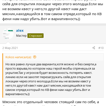
сейв для открытия локации через этого молодца.Если мы
не возмем квест у него,то другой квест нам даст
мясник,находящийся в том самом отряде,который по КВ
фени нам надо убить.Вот и вариативность))
alex
Мастер
Старожил
2 Мар 2021
#10
Kokos написал(а):
Но все равно лучше два варианта,хотя можно и без смерти,а
просто взрыва,по котором наш герой якобы спрячешься за
укрытие.Так у игроков будет возможность потерять квест.
линию если не захотят перезагружать сейв для открытия
локации через этого молодца.Если мы не возмем квест у
него,то другой квест нам даст мясник,находящийся в том
самом отряде,который по КВ фени нам надо убить.Вот и
вариативность))
Мясник это отдельный человек стоящий сам по себе, а