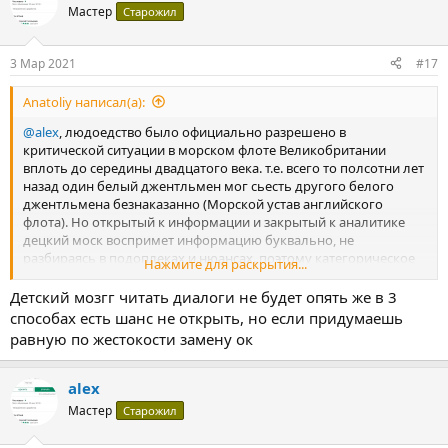
Мастер
Старожил
3 Мар 2021
#17
Anatoliy написал(а):
@alex
, людоедство было официально разрешено в
критической ситуации в морском флоте Великобритании
вплоть до середины двадцатого века. т.е. всего то полсотни лет
назад один белый джентльмен мог сьесть другого белого
джентльмена безнаказанно (Морской устав английского
флота). Но открытый к информации и закрытый к аналитике
децкий моск воспримет информацию буквально, не
разбираясь в подоплеках и нюансах. поэтому категорическое
Нажмите для раскрытия...
нет.
Детский мозгг читать диалоги не будет опять же в 3
способах есть шанс не открыть, но если придумаешь
равную по жестокости замену ок
alex
Мастер
Старожил