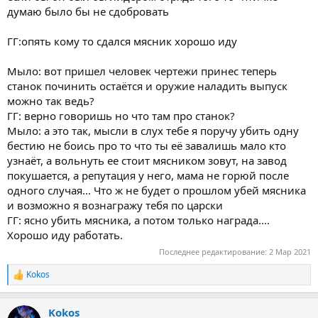
думаю было бы не сдобровать
ГГ:опять кому то сдался мясник хорошо иду
Мыло: вот пришел человек чертежи принес теперь
станок починить остаётся и оружие наладить выпуск
можно так ведь?
ГГ: верно говоришь но что там про станок?
Мыло: а это так, мысли в слух тебе я поручу убить одну
бестию не боись про то что ты её завалишь мало кто
узнаёт, а вольнуть ее стоит мясником зовут, на завод
покушается, а репутация у него, мама не горюй после
одного случая... Что ж не будет о прошлом убей мясника
и возможно я вознагражу тебя по царски
ГГ: ясно убить мясника, а потом только награда....
Хорошо иду работать.
Последнее редактирование:
2 Мар 2021
Kokos
Р
е
а
Kokos
к