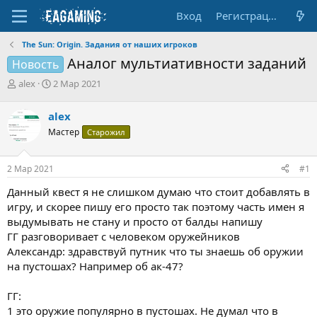
Вход
Регистрация
The Sun: Origin. Задания от наших игроков
Аналог мультиативности заданий
Новость
А
Д
alex
2 Мар 2021
в
а
т
т
alex
о
а
Мастер
Старожил
р
н
т
а
е
ч
2 Мар 2021
#1
м
а
ы
л
Данный квест я не слишком думаю что стоит добавлять в
а
игру, и скорее пишу его просто так поэтому часть имен я
выдумывать не стану и просто от балды напишу
ГГ разговоривает с человеком оружейников
Александр: здравствуй путник что ты знаешь об оружии
на пустошах? Например об ак-47?
ГГ:
1 это оружие популярно в пустошах. Не думал что в