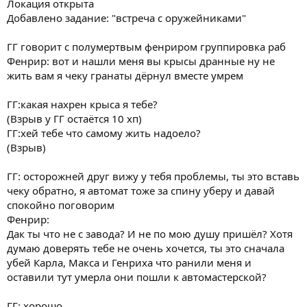
Локация открыта
Добавлено задание: "встреча с оружейниками"
ГГ говорит с полумертвым фенриром группировка раб
Фенрир: вот и нашли меня вы крысы дранные ну не
жить вам я чеку гранаты дёрнул вместе умрем
ГГ:какая нахрен крыса я тебе?
(Взрыв у ГГ остаётся 10 хп)
ГГ:хей тебе что самому жить надоело?
(Взрыв)
ГГ: осторожней друг вижу у тебя проблемы, ты это вставь
чеку обратно, я автомат тоже за спину уберу и давай
спокойно поговорим
Фенрир:
Дак ты что не с завода? И не по мою душу пришёл? Хотя
думаю доверять тебе не очень хочется, ты это сначала
убей Карла, Макса и Генриха что ранили меня и
оставили тут умерла они пошли к автомастерской?
ГГ: хорошо