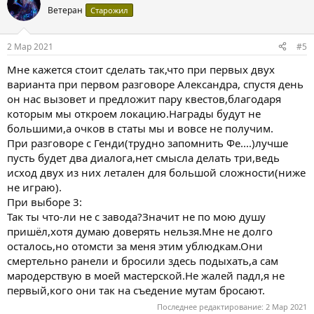
ц
Ветеран
Старожил
и
и
:
2 Мар 2021
#5
Мне кажется стоит сделать так,что при первых двух
варианта при первом разговоре Александра, спустя день
он нас вызовет и предложит пару квестов,благодаря
которым мы откроем локацию.Награды будут не
большими,а очков в статы мы и вовсе не получим.
При разговоре с Генди(трудно запомнить Фе....)лучше
пусть будет два диалога,нет смысла делать три,ведь
исход двух из них летален для большой сложности(ниже
не играю).
При выборе 3:
Так ты что-ли не с завода?Значит не по мою душу
пришёл,хотя думаю доверять нельзя.Мне не долго
осталось,но отомсти за меня этим ублюдкам.Они
смертельно ранели и бросили здесь подыхать,а сам
мародерствую в моей мастерской.Не жалей падл,я не
первый,кого они так на съедение мутам бросают.
Последнее редактирование:
2 Мар 2021