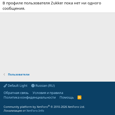
В профиле пользователя Zukker пока нет ни одного
сообщения.
Пользователи
Default Light
Russian (RU)
Обратная связь
Условия и правила
Политика конфиденциальности
Помощь
R
S
S
®
Community platform by XenForo
© 2010-2026 XenForo Ltd.
Локализация от
XenForo.Info