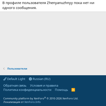
В профиле пользователя Zhenyanuzhnyy пока нет ни
одного сообщения.
Пользователи
Default Light
Russian (RU)
Обратная связь
Условия и правила
Политика конфиденциальности
Помощь
R
S
S
®
Community platform by XenForo
© 2010-2026 XenForo Ltd.
Локализация от
XenForo.Info