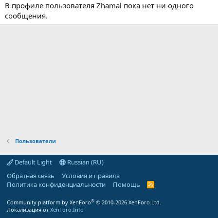
В профиле пользователя Zhamal пока нет ни одного
сообщения.
Пользователи
Default Light
Russian (RU)
Обратная связь
Условия и правила
Политика конфиденциальности
Помощь
R
S
S
®
Community platform by XenForo
© 2010-2026 XenForo Ltd.
Локализация от
XenForo.Info