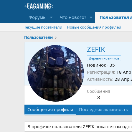
Форумы
Что нового?
Пользовател
Текущие посетители
Новые сообщения профилей
Пользователи
ZEFIK
Деревня новичков
Новичок
·
35
Регистрация
18 Апр
Активность
28 Апр 
Сообщения
8
Сообщения профиля
Последняя активность
В профиле пользователя ZEFIK пока нет ни одн