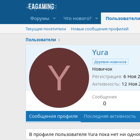
Форумы
Что нового?
Пользовател
Текущие посетители
Новые сообщения профилей
Пользователи
Yura
Y
Деревня новичков
Новичок
Регистрация
6 Ноя 
Активность
12 Ноя 
Сообщения
0
Сообщения профиля
Последняя активность
В профиле пользователя Yura пока нет ни одно