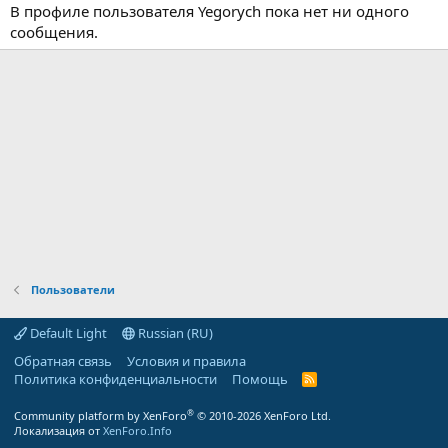
В профиле пользователя Yegorych пока нет ни одного
сообщения.
Пользователи
Default Light
Russian (RU)
Обратная связь
Условия и правила
Политика конфиденциальности
Помощь
R
S
S
®
Community platform by XenForo
© 2010-2026 XenForo Ltd.
Локализация от
XenForo.Info