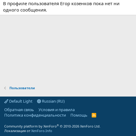
В профиле пользователя Егор козенков пока нет ни
одного сообщения.
Пользователи
Default Light
Russian (RU)
Обратная связь
Условия и правила
Политика конфиденциальности
Помощь
R
S
S
®
Community platform by XenForo
© 2010-2026 XenForo Ltd.
Локализация от
XenForo.Info