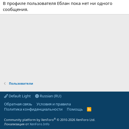
В профиле пользователя Еблан пока нет ни одного
сообщения.
Пользователи
Default Light
Russian (RU)
Обратная связь
Условия и правила
Политика конфиденциальности
Помощь
R
S
S
®
Community platform by XenForo
© 2010-2026 XenForo Ltd.
Локализация от
XenForo.Info