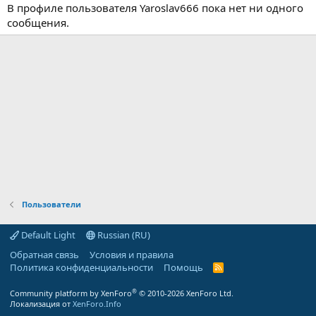
В профиле пользователя Yaroslav666 пока нет ни одного
сообщения.
Пользователи
Default Light
Russian (RU)
Обратная связь
Условия и правила
Политика конфиденциальности
Помощь
R
S
S
®
Community platform by XenForo
© 2010-2026 XenForo Ltd.
Локализация от
XenForo.Info